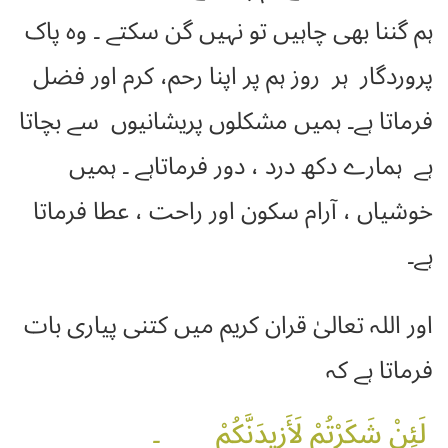
ہم گننا بھی چاہیں تو نہیں گن سکتے ۔ وہ پاک
پروردگار ہر روز ہم پر اپنا رحم، کرم اور فضل
فرماتا ہے۔ ہمیں مشکلوں پریشانیوں سے بچاتا
ہے ہمارے دکھ درد ، دور فرماتاہے ۔ ہمیں
خوشیاں ، آرام سکون اور راحت ، عطا فرماتا
ہے۔
اور اللہ تعالیٰ قران کریم میں کتنی پیاری بات
فرماتا ہے کہ
لَئِنْ شَكَرْتُمْ لَأَزِيدَنَّكُمْ ۔