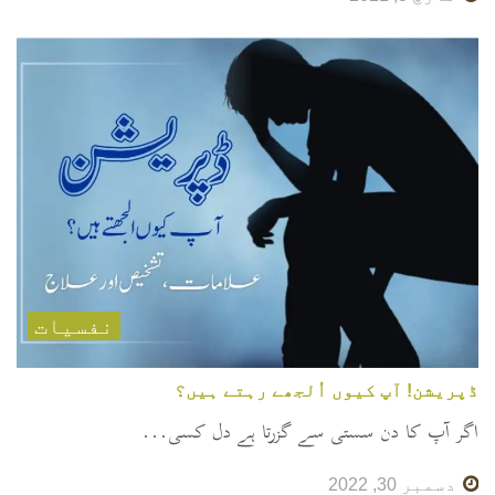
نفسیات
ڈپریشن! آپ کیوں اُلجھے رہتے ہیں؟
اگر آپ کا دن سستی سے گزرتا ہے دل کسی...
دسمبر 30, 2022