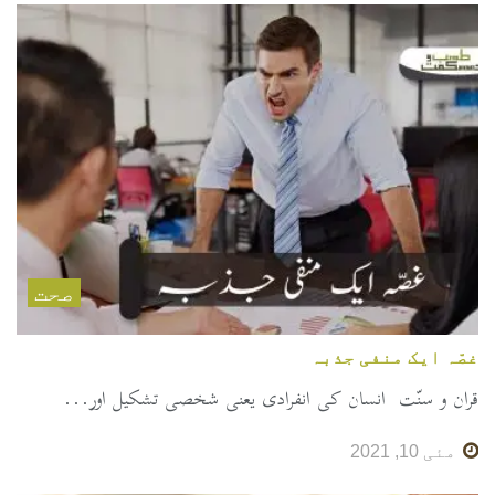
صحت
غصّہ ایک منفی جذبہ
قران و سنّت انسان کی انفرادی یعنی شخصی تشکیل اور...
مئی 10, 2021