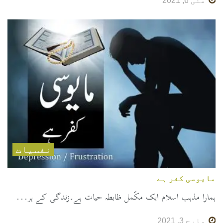
مئی 6, 2021
نفسیات
مایوسی کفر ہے
ہمارا مذہب اسلام ایک مکّمل ظابطہ حیات ہے۔زندگی کے ہر...
مارچ 3, 2021