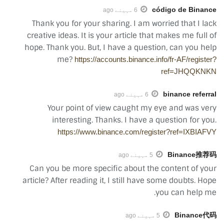
código de Binance
6 مہینے ago
Thank you for your sharing. I am worried that I lack
creative ideas. It is your article that makes me full of
hope. Thank you. But, I have a question, can you help
me?
https://accounts.binance.info/fr-AF/register?
ref=JHQQKNKN
binance referral
6 مہینے ago
Your point of view caught my eye and was very
interesting. Thanks. I have a question for you.
https://www.binance.com/register?ref=IXBIAFVY
Binance推荐码
5 مہینے ago
Can you be more specific about the content of your
article? After reading it, I still have some doubts. Hope
you can help me.
Binance代码
5 مہینے ago