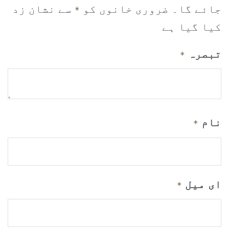
جائے گا۔
ضروری خانوں کو
سے نشان زد
*
کیا گیا ہے
تبصرہ
*
نام
*
ای میل
*