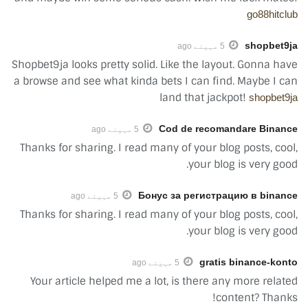
go88hitclub
shopbet9ja
5 مہینے ago
Shopbet9ja looks pretty solid. Like the layout. Gonna have
a browse and see what kinda bets I can find. Maybe I can
land that jackpot!
shopbet9ja
Cod de recomandare Binance
5 مہینے ago
Thanks for sharing. I read many of your blog posts, cool,
your blog is very good.
Бонус за регистрацию в binance
5 مہینے ago
Thanks for sharing. I read many of your blog posts, cool,
your blog is very good.
gratis binance-konto
5 مہینے ago
Your article helped me a lot, is there any more related
content? Thanks!