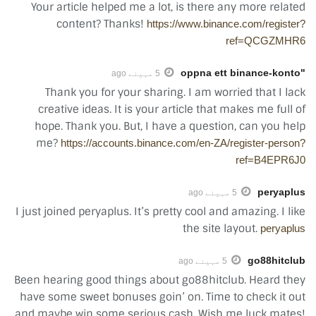
Your article helped me a lot, is there any more related
content? Thanks!
https://www.binance.com/register?
ref=QCGZMHR6
"oppna ett binance-konto
5 مہینے ago
Thank you for your sharing. I am worried that I lack
creative ideas. It is your article that makes me full of
hope. Thank you. But, I have a question, can you help
me?
https://accounts.binance.com/en-ZA/register-person?
ref=B4EPR6J0
peryaplus
5 مہینے ago
I just joined peryaplus. It’s pretty cool and amazing. I like
the site layout.
peryaplus
go88hitclub
5 مہینے ago
Been hearing good things about go88hitclub. Heard they
have some sweet bonuses goin’ on. Time to check it out
and maybe win some serious cash. Wish me luck mates!