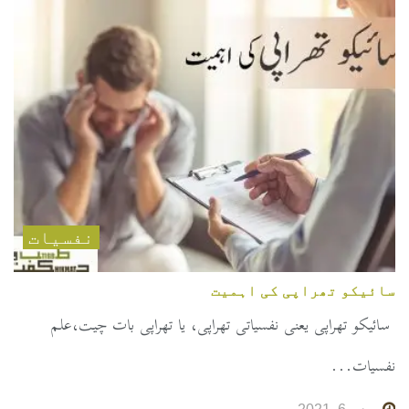
نفسیات
سائیکو تھراپی کی اہمیت
سائیکو تھراپی یعنی نفسیاتی تھراپی، یا تھراپی بات چیت،علم
نفسیات...