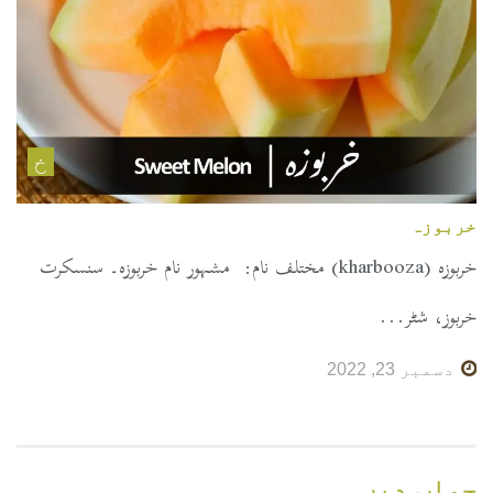
خ
خربوزہ
خربوزہ (kharbooza) مختلف نام: مشہور نام خربوزہ۔ سنسکرت
خربوز، شٹر...
دسمبر 23, 2022
جواب دیں