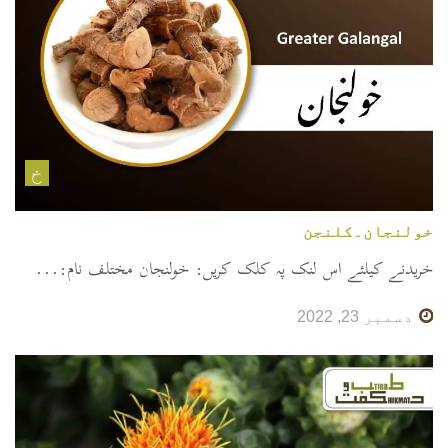
خ
خولنجان۔کلنجن
خریدنے کیلئے اس لنک پہ کلک کریں: خولنجان مختلف نام:...
دسمبر 23, 2022