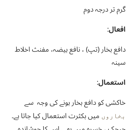
گرم تر درجہ دوم
افعال
:
دافع بخار (تپ) ، نافع ہیضہ، مفنث اخلاط
سینہ
استعمال
:
خاکشی کو دافع بخار ہونے کی وجہ سے
میں بکثرت استعمال کیا جاتا ہے۔
بخاروں
چیچک ، خسرہ میں بھی اس کا جوشاندہ