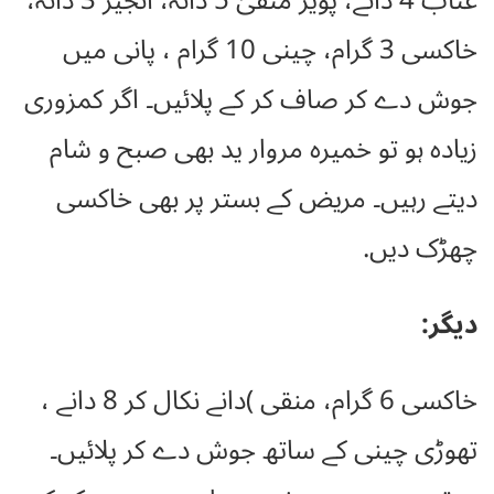
عناب 4 دانے، پویز منقیٰ 5 دانہ، انجیر 3 دانہ،
خاکسی 3 گرام، چینی 10 گرام ، پانی میں
جوش دے کر صاف کر کے پلائیں۔ اگر کمزوری
زیادہ ہو تو خمیرہ مروار ید بھی صبح و شام
دیتے رہیں۔ مریض کے بستر پر بھی خاکسی
چھڑک دیں.
دیگر:
خاکسی 6 گرام، منقی )دانے نکال کر 8 دانے ،
تھوڑی چینی کے ساتھ جوش دے کر پلائیں۔