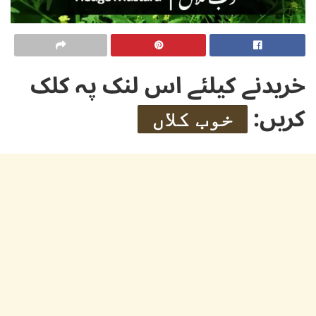
خریدنے کیلئے اس لنک پہ کلک
کریں:
خوب کلاں