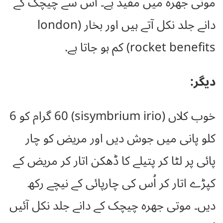
موتی جھرہ میں مفید ہے۔ اس سے چیچک کے
دانے جلد نکل آتے ہیں اور بخار (london
rocket benefits) کم ہو جاتا ہے.
دیگر:
خوب کلاں (sisymbrium irio) 60 گرام کو 6
کلو پانی میں جوش دیں اور مریض کو چار
پائی پر لٹا کر پتیلے کا ڈھکن اتار کر مریض کے
کپڑے اتار کر اُس کی چارپائی کے نیچے رکھ
دیں۔ موتی جھرہ چیچک کے دانے جلد نکل آئیں