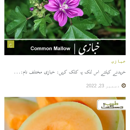
خ
خبازی
خریدنے کیلئے اس لنک پہ کلک کریں: خبازی مختلف نام:...
دسمبر 23, 2022