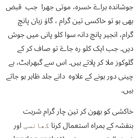
جوشاندہ براےَ خسرہ، موتی جھرا جب قبض
بھی ہو تو خاکسی تین گرام ، گاوَ زبان پانچ
گرام، انجیر پانچ دانہ سوا کلو پانی میں جوش
دیں۔ جب ایک کلو رہ جاےَ تو صاف کر کے
گلوکوز ملا کر پلاتے ہیں۔ اس سے گبھراہٹ، بے
چینی دور ہونے کے علاوہ دانے جلد ظاہر ہو جاتے
ہیں۔
خاکشی کو بھون کر تین چار گرام شربت
بنفشہ کے ہمراہ استعمال کرنا
اور
کھانسی