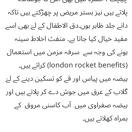
پلاتے ہیں نیز بستر مریض پر چھڑکتے ہیں تاکہ
دانے جلد ظاہر ہوں۔دق الاطفال کے لےَ بھی اسے
مفید خیال کیا جاتا ہے۔ منفث اخلاط سینہ
ہونے کی وجہ سے سرفہ مزمن میں استعمال
(london rocket benefits) کراتے ہیں۔
ہیضہ میں پیاس اور قے کو تسکین دینے کے لےَ
گلاب کے عرق میں جوش دے کر پلاتے ہیں اور
ہیضہ صفراوی میں آب کاسنی مروق کے
ہمراہ کھلاتے ہیں۔