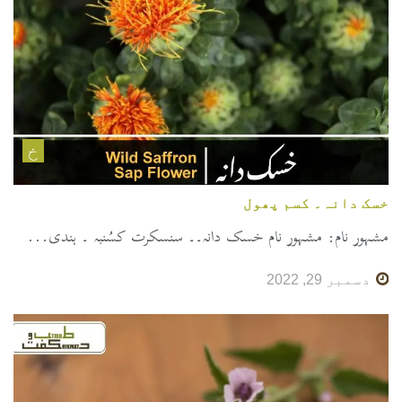
خ
خسک دانہ۔ کسم پھول
مشہور نام: مشہور نام خسک دانہ۔۔ سنسکرت کسُنبہ ۔ ہندی...
دسمبر 29, 2022