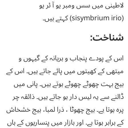
لاطینی میں سس ومبر یو آ ئر یو
(sisymbrium irio) کہتے ہیں۔
شناخت:
اس کے پودے پنجاب و ہریانہ کے گیہوں و
میتھی کے کھیتوں میں پائے جاتے ہیں۔ اس کے
بیج بہت چھوٹے چھوٹے ہوتے ہیں۔ پانی میں
ڈالنے سے یہ لیس دار ہو جاتے ہیں۔ ذائقہ چر
پرہ ہوتا ہے۔ بیج چھوٹا ، ذرا لمبا، بیج خشخاش
کے برابر ہوتا ہے. اور بازار میں پنساریوں کے ہاں