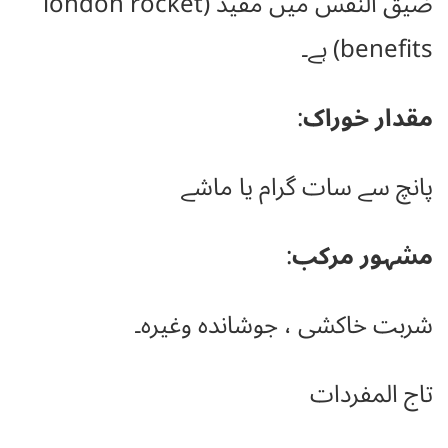
ضیق النفس میں مفید (london rocket
benefits) ہے۔
مقدار خوراک
:
پانچ سے سات گرام یا ماشے
مشہور مرکب
:
شربت خاکشی ، جوشاندہ وغیرہ۔
تاج المفردات