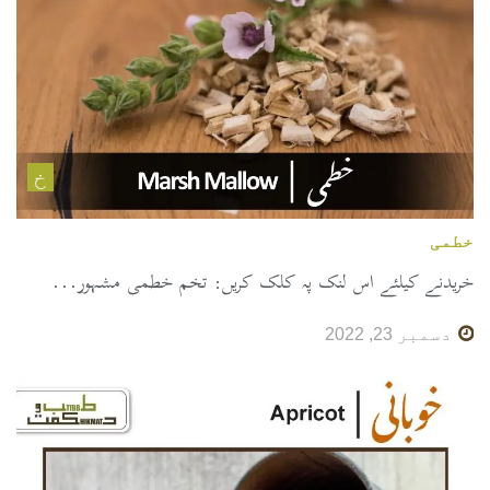
خ
خطمی
خریدنے کیلئے اس لنک پہ کلک کریں: تخم خطمی مشہور...
دسمبر 23, 2022