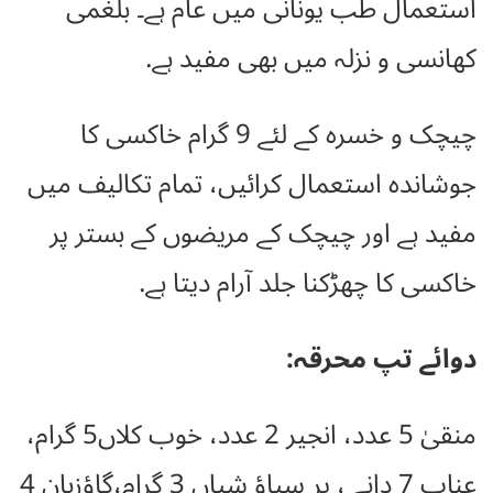
استعمال طب یونانی میں عام ہے۔ بلغمی
کھانسی و نزلہ میں بھی مفید ہے.
چیچک و خسرہ کے لئے 9 گرام خاکسی کا
جوشاندہ استعمال کرائیں، تمام تکالیف میں
مفید ہے اور چیچک کے مریضوں کے بستر پر
خاکسی کا چھڑکنا جلد آرام دیتا ہے.
دوائے تپ محرقہ:
منقیٰ 5 عدد، انجیر 2 عدد، خوب کلاں5 گرام،
عناب 7 دانے ، پر سیاؤ شیاں 3 گرام،گاؤزبان 4