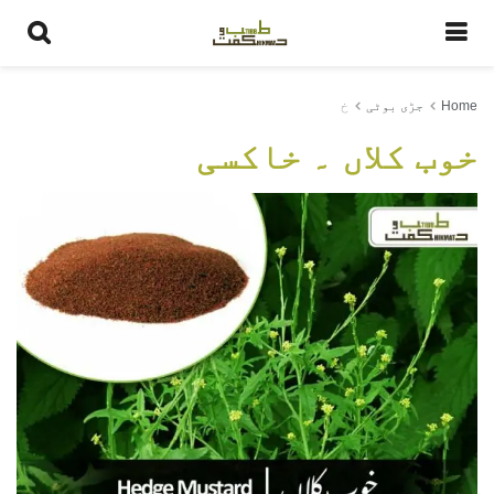
Home
جڑی بوٹی
خ
خوب کلاں ۔ خاکسی