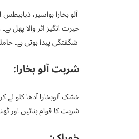
آلو بخارا بواسیر، ذیابیطس 
حیرت انگیز اثر والا پھل ہے
شگفتگی پیدا ہوتی ہے۔ حاملہ عورتوں
شربت آلو بخارا:
خشک آلوبخارا آدھا کلو لے ک
شربت کا قوام بنائیں اور ٹھنڈ
خوراک: