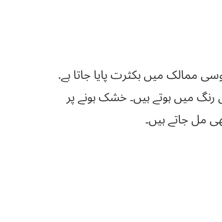
ر اور پڑوسی ممالک میں بکثرت پایا جاتا ہے.
ل رنگ میں ہوتے ہیں۔ خشک ہونے پر
ھی مل جاتے ہیں۔