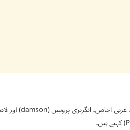
اردو آلو بخارا۔ ہندی