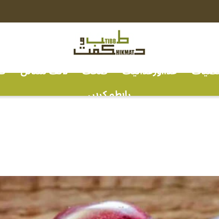
خصیات
غذااورغذائیت
صحت
لائف سٹائل
ف
رابطہ کریں