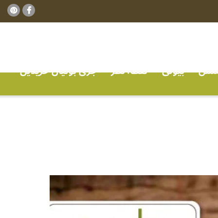
ٹنس
بیوٹی
نقطہ نظر
جڑی بوٹیاں خریدیں