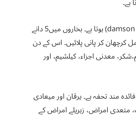
 ہے۔
آلوبخارا کو منہ میں رکھ کر چوسنے سے پیاس کی زیادتی کو فوراً فائدہ (damson uses) ہوتا ہے۔ بخاروں میں5 دانے
۔ نرم ہونے پر مل کرچھان کر پانی پلائیں۔ اس کے دن
،شکر، معدنی اجزاء، کیلشیم، اور
فائدہ مند تحفہ ہے۔ یرقان اور میعادی
روگ، متعدی امراض، زہریلے امراض کے