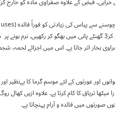
 خرابی، قبض کے علاوہ صفراوی مادہ کو خارج کرتا
خشک آلو بخارا پانی سے دھو کر3 گھنٹے پانی میں بھگو کر رکھیں
راوی بخار اتر جاتا ہے۔ اس میں اجزائے لحمہ، شجم
انوں اور عورتوں کے لئے موسم گرما کا بےنظیر اور 
را میٹھا تریاق کا کام کرتا ہے۔ علاوہ ازیں کھال 
وں صورتوں میں فائدہ و آرام پہنچاتا ہے۔