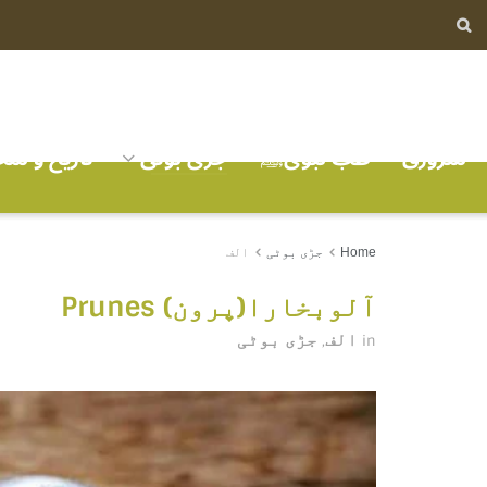
سرورق
طب نبویﷺ
جڑی بوٹی
تاریخ و ش
Home
جڑی بوٹی
الف
آلوبخارا(پرون) Prunes
الف
جڑی بوٹی
,
in