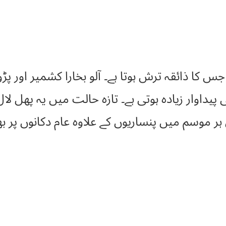
پھل (damson) ہے، جس کا ذائقہ ترش ہوتا ہے۔ آلو بخارا کشمی
پیداوار زیادہ ہوتی ہے۔ تازہ حالت میں یہ پھل لا
ہر موسم میں پنساریوں کے علاوہ عام دکانوں پر ب