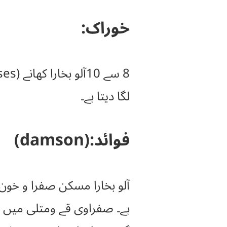
خوراک:
لگا دیتا ہے۔
فوائد:(damson)
آلو بخارا مسکن صفرا و خون
ہے۔ صفراوی قے ومتلی میں مف