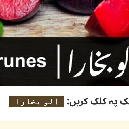
ک پہ کلک کریں:
آلو بخارا