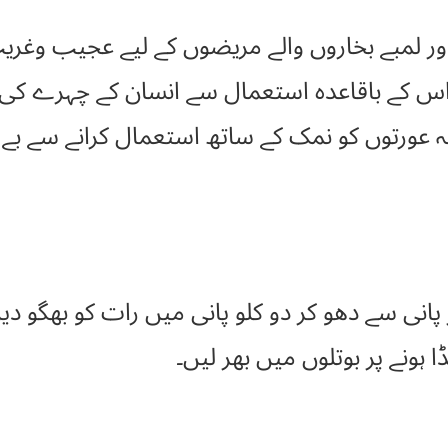
اور لمبے بخاروں والے مریضوں کے لیے عجیب وغریب
۔ اس کے باقاعدہ استعمال سے انسان کے چہرے کی زر
 کو نمک کے ساتھ استعمال کرانے سے بے حد نفع(damson uses) 
ر پانی سے دھو کر دو کلو پانی میں رات کو بھگو
ا ہونے پر بوتلوں میں بھر لیں۔