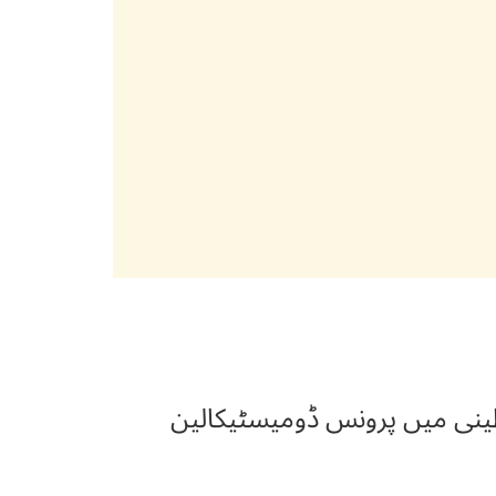
 آلو بخارا۔ عربی اجاص۔ انگریزی پرونس (damson) اور لاطینی میں پرونس ڈومیسٹیکالین