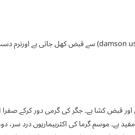
8 سے 10آلو بخارا کھانے (damson uses) سے قبض کھل ج
 اور قبض کشا ہے۔ جگر کی گرمی دور کرکے صفرا ا
ید ہے۔ موسم گرما کی اکثربیماریوں درد سر، دور