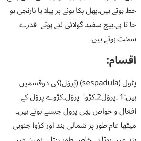
خط ہوتے ہیں۔پھل پکا ہونے پر پیلا یا نارنجی ہو
جا تا ہے۔بیج سفید گولائی لئے ہوتے قدرے
سخت ہوتے ہیں۔
اقسام:
پٹول (sespadula) (پَروَل)کی دوقسمیں
ہیں:1 ۔پروَل2۔کڑوا پروَل۔کڑوے پروَل کے
افعال و خواص بھی پرول جیسے ہوتے ہیں۔
میٹھا عام طور پر شمالی ہند اور کڑوا جنوبی
ہند میں ہوتا ہے۔خاص طور ریتلی زمین میں