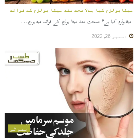
میٹابولزم کیا ہے؟ صحت مند میٹا بولزم کے فوائد
میٹابولزم کیا ہے؟ صحت مند میٹا بولزم کے فوائد میٹابولزم...
دسمبر 26, 2022
بیوٹی