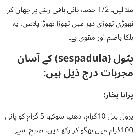
ملا لیں۔ 1/2 حصہ پانی باقی رہنے پر چھان کر
تھوڑی تھوڑی دیر میں تھوڑا تھوڑا پلائیں۔ یہ
ہلکا ہاضم اور مقوی ہے۔
پٹول (sespadula) کے آسان
مجربات درج ذیل ہیں:
پرانا بخار:
پرول بیل 10گرام، دھنیا سوکھا 5 گرام کو پانی
100گرام میں بھگو کر رکھ دیں، صبح اسے