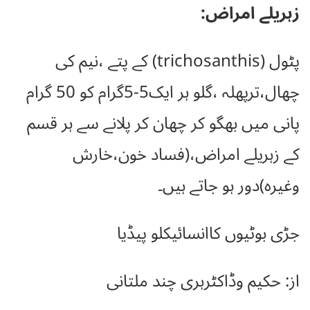
زہریلے امراض:
پٹول (trichosanthis) کے پتے ،نیم کی
چھال،ترپھلہ ،گلو ہر ایک5-5گرام کو 50 گرام
پانی میں بھگو کر چھان کر پلانے سے ہر قسم
کے زہریلے امراض،(فساد خون،خارش
وغیرہ)دور ہو جاتے ہیں۔
جڑی بوٹیوں کاانسائیکلو پیڈیا
از: حکیم وڈاکٹرہری چند ملتانی