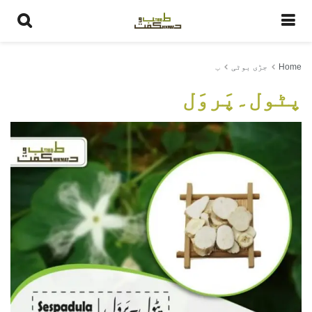
Home
جڑی بوٹی
پ
پٹول۔پَروَل