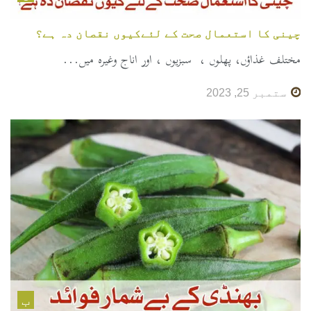
چینی کا استعمال صحت کے لئےکیوں نقصان دہ ہے؟
مختلف غذاؤں، پھلوں ، سبزیوں ، اور اناج وغیرہ میں...
ستمبر 25, 2023
ب