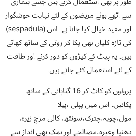
طور پر بھی استعمال کرتے ہیں جسے بیماری
سے اٹھے ہوئے مریضوں کے لئے نہایت خوشگوار
اور مفید خیال کیا جاتا ہے۔ اس (sespadula)
کی تازہ کلیاں بھی پکا کر روٹی کے ساتھ کھاتے
ہیں۔ یہ پیٹ کے کیڑوں کو دور کرنے اور طاقت
کے لئے استعمال کئے جاتے ہیں۔
پرولوں کو کاٹ کر 16 گناپانی کے ساتھ
پکائیں۔ اس میں پپلی ،پیلا
مول،چویہ،چترک،سونٹھ، کالی مرچ زیرہ،
دھنیا وغیرہ،مصالحے اور نمک بھی انداز سے