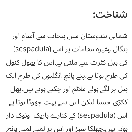
شناخت:
شمالی ہندوستان میں پنجاب سے آسام اور
بنگال وغیرہ مقامات پر اس (sespadula)
کی بیل کثرت سے ملتی ہے۔اس کا پھول کنول
کی طرح ہوتا ہے،پتے پانچ انگلیوں کی طرح ایک
بیل پر لگے ہوئے ملائم اور چکنے ہوتے ہیں۔پھل
ککڑی جیسا لیکن اس سے بہت چھوٹا ہوتا ہے۔
اس (sespadula) کے کنارے باریک ونوک دار
ہوتے ہیں۔چھلکا سبز اور اس پر لمبے لمبے پانچ