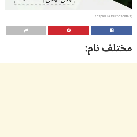
(trichosanthis) sespadula
مختلف نام: