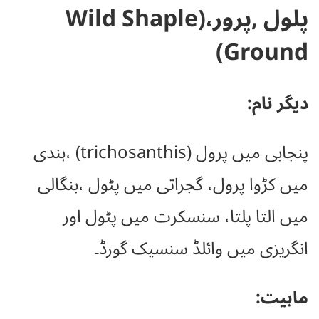
پلول
,
پرور
،
(
Wild Shaple
Ground)
دیگر نام:
پنجابی میں پرول (trichosanthis) ،ہندی
میں کڑوا پرول، گجراتی میں پٹول ،بنگالی
میں التا پلتا، سنسکرت میں پٹول اور
انگریزی میں وائلڈ سنسیک گورڈ۔
ماہیت: