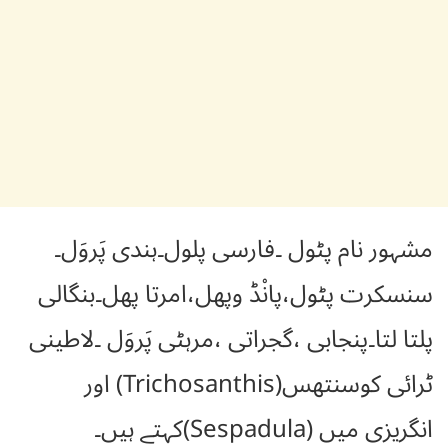
مشہور نام پٹول ۔فارسی پلول۔ہندی پَروَل۔
سنسکرت پٹول،پانْڈ وپھل،امرتا پھل۔بنگالی
پلتا لتا۔پنجابی ،گجراتی ،مرہٹی پَروَل ۔لاطینی
ٹرائی کوسنتھس(Trichosanthis) اور
انگریزی میں (Sespadula)کہتے ہیں۔