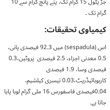
جڑ پٹول 15 گرام تک، پتے پانچ گرام سے 10
گرام تک ۔
کیمیاوی تحقیقات:
اس (sespadula) میں 92.3 فیصدی پانی،
0.5 معدنی اجزاء، 2.5 فیصدی پروٹین،0.3
فیصدی وسا، 1.9 فیصدی
کاربوہائیڈریٹ،0.03 تیسری کیلشیم،
0.04فیصدی فاسفورس 16 ملی گرام لوہا پایا
جاتا ہے۔