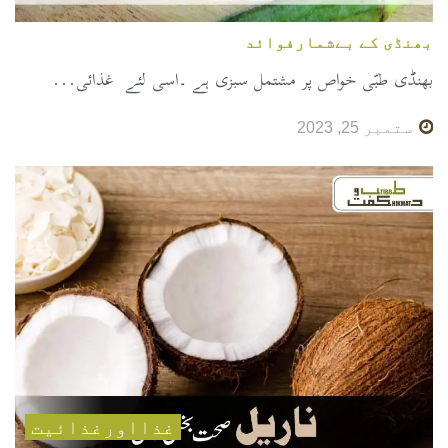
بھنڈی کے بےشمارفوائد
بھنڈی طبّی خواص پر مشتمل سبزی ہے ۔اسی لئے غذائی...
ستمبر 25, 2023
غذااورغذائیت