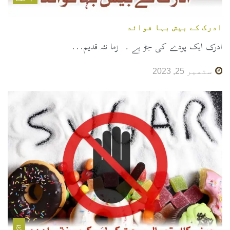
ادرک کے بیش بہا فوائد
ادرک ایک پودے کی جڑ ہے ۔ زما نئہ قدیم...
ستمبر 25, 2023
چ