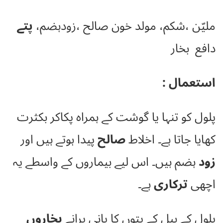
ملیّن ،شکم، مولد خون صالح ،زودہضم،
پتے
دافع بخار
استعمال :
پلول کو تنہا یا گوشت کے ہمراہ پکاکر بکثرت
کھایا جاتا ہے۔ اخلاط
صالح
پیدا ہوتے ہیں اور
زود
ہضم ہیں۔ اس لیے بیماروں کے واسطے یہ
اچھی
ترکاری
ہے۔
پلول کے بیل کے پتوں کا پانی پرانے
بخاروں