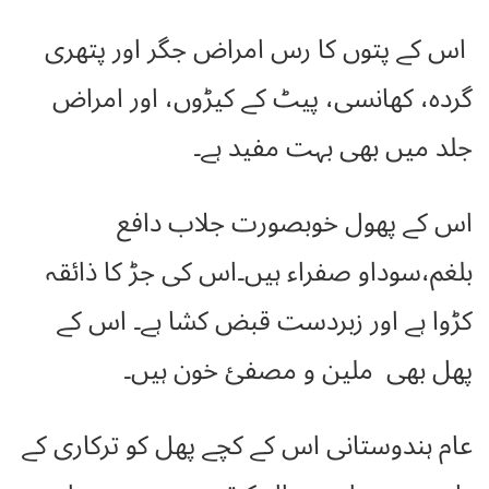
اس کے پتوں کا رس امراض جگر اور پتھری
گردہ، کھانسی، پیٹ کے کیڑوں، اور امراض
جلد میں بھی بہت مفید ہے۔
اس کے پھول خوبصورت جلاب دافع
بلغم،سوداو صفراء ہیں۔اس کی جڑ کا ذائقہ
کڑوا ہے اور زبردست قبض کشا ہے۔ اس کے
پھل بھی ملین و مصفئ خون ہیں۔
عام ہندوستانی اس کے کچے پھل کو ترکاری کے