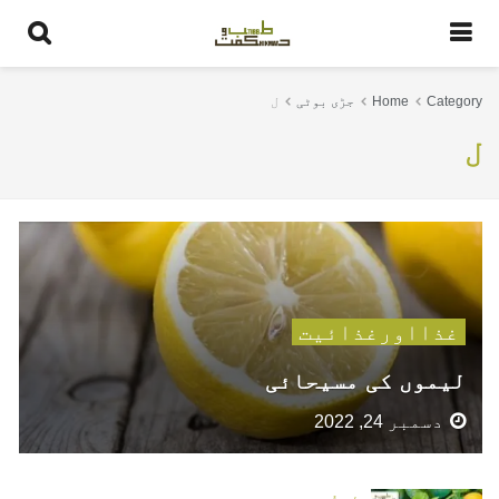
Category
Home
جڑی بوٹی
ل
ل
غذااورغذائیت
لیموں کی مسیحائی
دسمبر 24, 2022