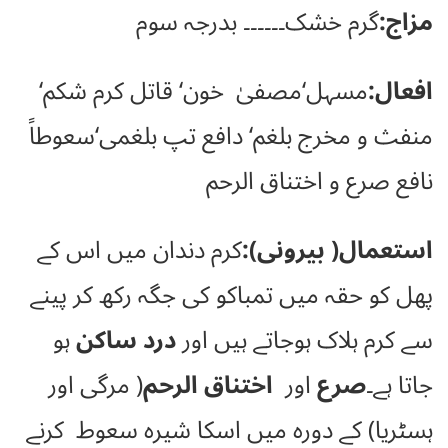
مزاج:
گرم خشک۔۔۔۔۔۔ بدرجہ سوم
افعال:
مسہل‘مصفیٰ خون‘ قاتل کرم شکم‘
منفث و مخرج بلغم‘ دافع تپ بلغمی‘سعوطاً
نافع صرع و اختناق الرحم
استعمال( بیرونی):
کرم دندان میں اس کے
پھل کو حقہ میں تمباکو کی جگہ رکھ کر پینے
سے کرم ہلاک ہوجاتے ہیں اور
درد ساکن
ہو
جاتا ہے۔
صرع
اور
اختناق الرحم
( مرگی اور
ہسٹریا) کے دورہ میں اسکا شیرہ سعوط کرنے