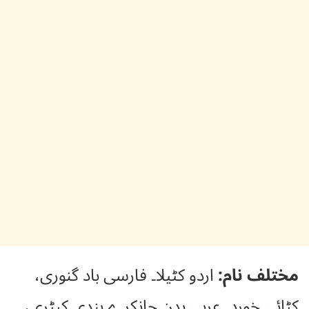
مختلف نام:
اردو کٹیلا۔ فارسی باد گنوری،
کٹائی خورد۔ عربی بدن جانکرے ہندی کیٹری،