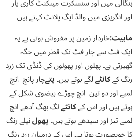
بنگالی میں اور سنسکرت میںکنٹ کاری یار
اور انگریزی میں والڈ ایگ پلانٹ کہتے ہیں۔
ماہیت:
خاردار زمین پر مفروش ہوتی ہے یہ
ایک فٹ سے چار فٹ تک قطر میں جگہ
گھیرتی ہے۔ پھلوں اور پھولوں کی ڈنڈی تک زرد
رنگ کے
کانٹے
لگے ہوتے ہیں۔
پتے
چار پانچ انچ
لمبے اور دو تین انچ چوڑے بیضوی شکل کے
ہوتے ہیں اور اس کے
کانٹے
لگ بھگ آدھے انچ
لمبے تیز اور سیدھے ہوتے ہیں۔
پھول
نیلے رنگ
کا خوبصورت ہوتا ہے۔ اس کے درمیان زرد رنگ