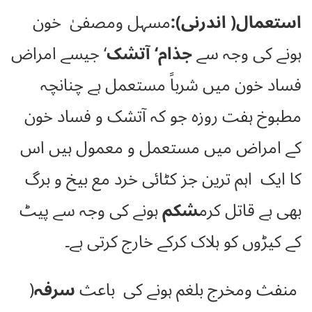
استعمال( اندرنی):
مسہل ومصفیٰ خون
ہونے کی وجہ سے
جذام‘ آتشک
‘ جیسے امراض
فساد خون میں شرباً مستعمل ہے چنانچہ
مطبوخ ہفت روزہ جو کہ آتشک و فساد خون
کے امراض میں مستعمل و معمول ہیں اس
کا ایک اہم ترین جز کٹائی خرد مع بیخ و برگ
بھی ہے قاتل کرم
شکم
ہونے کی وجہ سے پیٹ
کے کیڑوں کو ہلاک کرکے خارج کرتی ہے۔
منفث ومخرج بلغم ہونے کی باعث
سرفہ
(