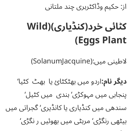
از: حکیم وڈاکٹرہری چند ملتانی
کٹائی خرد(کنڈیاری)(Wild
Eggs Plant)
لاطینی میں:(SolanumJacquine)
دیگر نام:
اردو میں بھٹکٹائ یا بھٹ کٹیا‘
پنجابی میں مہوکڑی‘ ہندی میں کٹیل‘
سندھی میں کنڈیاری یا کانڈیری‘ گجراتی میں
بیٹھی رنگڑی‘ مرہٹی میں بھوئیں ر نگڑی‘