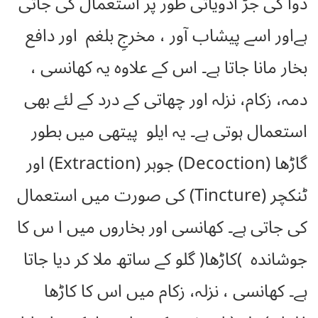
دوا کی جڑ ادویاتی طور پر استعمال کی جاتی
ہےاور اسے پیشاب آور ، مخرجِ بلغم اور دافع
بخار مانا جاتا ہے۔ اس کے علاوہ یہ کھانسی ،
دمہ، زکام، نزلہ اور چھاتی کے درد کے لئے بھی
استعمال ہوتی ہے۔ یہ ایلو پیتھی میں بطور
گاڑھا (Decoction) جوہر (Extraction) اور
ٹنکچر (Tincture) کی صورت میں استعمال
کی جاتی ہے۔ کھانسی اور بخاروں میں ا س کا
جوشاندہ )کاڑھا( گلو کے ساتھ ملا کر دیا جاتا
ہے۔ کھانسی ، نزلہ، زکام میں اس کا کاڑھا