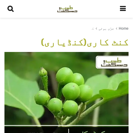
Home
جڑی بوٹی
ک
کنٹ کاری(کنڈیاری)