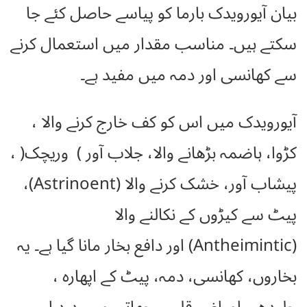
بیان آیورویدک بارما کو پیاسے حاصل کئے جا
سکتے ہیں۔ مناسب مقدار میں استعمال کرنے
سے کھانسی اور دمہ میں مفید ہے۔
آیورویدک میں اس کو کف خارج کرنے والا ،
کڑوا، ہاضمہ بڑھانے والا، جلاب آور ) وریچک( ،
پیشاب آور، خشک کرنے والا (Astrinoent)،
پیٹ سے کیڑوں کے نکالنے والا
(Antheimintic) اور دافع بخار مانا گیا ہے۔ یہ
بخاروں، کھانسی، دمہ، پیٹ کے اپھارہ ،