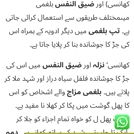
کھانسی) اور
ضیق النفس
بلغمی
میںمختلف طریقوں سے استعمال کرائی جاتی
ہے۔
تپ بلغمی
میں دیگر ادویہ کے ہمراہ اس
کی جڑ کا جوشاندہ بنا کر پلایا جاتا ہے۔
کھانسی‘
نزلہ
اور
ضیق النفس
میں اس کی
جڑ کا جوشاندہ فلفل سیاہ دراز اور شہد ملا کر
پلاتے ہیں۔
بلغمی مزاج
والے اشخاص کو اس
کا پھل گوشت میں پکا کر کھلا نا مفید ہے۔
صرف پھل ل کو خواہ تمام اجزاء کو جلا کر
ایک تا چار رتی شہد کے ساتھ کھانے سے
دمہ