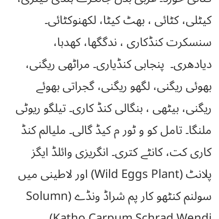
کیٹلی، کٹائی ، بھٹ کیٹا، لکھنوکٹائی۔
سنسکرت کنڈکاری ، ندگگھا، کھدہا،
دیادھری۔ پنجابی کنڈیاری۔ مراٹھی ریگنی،
بھوئی ریگنی، لگھو ریگنی، گجراتی بھوئے
ریگنی، بیٹھی ، بنگالی کنڈ کاری۔ تیلگو ریوٹی
ملنگا۔ تامل کو و ٹور م کیڈ گالی۔ ملیالم کنڈ
کاری کت، کانٹے کتری۔ انگریزی وائلڈ ایگز
پلانٹ (Wild Eggs Plant) اور لاطینی میں
سولنم کنٹھو کار پم شراڈ ونڈے (Solumn
Katho Carpum Schrad Wendi)