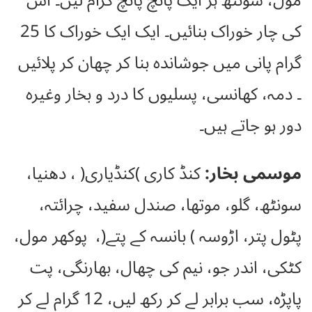
مول، سونٹھ ہر ایک پانچ پانچ گرام لیں۔ اس
کی چار خوراک بنائیں۔ ایک ایک خوراک کا 25
گرام پانی میں جوشاندہ بنا کر چھان کر پلائیں
۔ دمہ، کھانسی، پسلیوں کا درد و بخار وغیرہ
دور ہو جاتے ہیں۔
موسمی بخار:
کنڈ کاری )کنڈیاری( ، دھنیا،
سونٹھ، گلو، موتھا، صندل سفید، چرائتہ،
پٹول پتر، اڑوسہ ) بانسہ کے پتے(، پوکھر مول،
کٹکی، اندر جو، نیم کی چھال، بھارنگی، پت
پاپڑہ، سب برابر لے کر رکھ لیں، 12 گرام لے کر