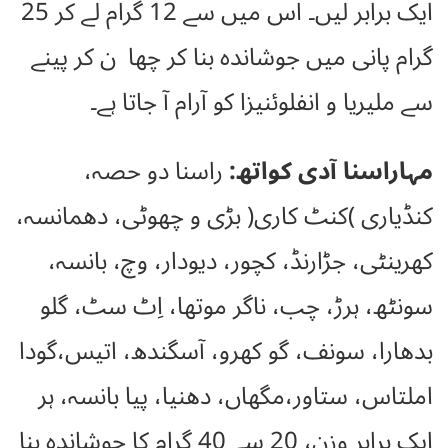
ایک برابر لیں۔ اس میں سے 12 گرام لے کر 25
گرام پانی میں جوشاندہ بنا کر چھا ن کر پینے
سے ملیریا و انفلوئنیزا کو آرام آ جاتا ہے۔
مہاراسنا آدی کواتھ:
راسنا دو حصہ،
کنڈیاری )کنٹ کاری( بڑی و چھوٹی، دھمانسہ،
کھرینٹی، جڑارنڈ، کچور، دیودار، وچ، بانسہ،
سونٹھ، ہرڑ، چب، ناگر موتھا، اِٹ سٹ، گلو
بدھارا، سونف، گو کھرو، آسگندھ، اتیس،گودا
املتاس، ستاور،مگھاں، دھنیا، پیا بانسہ، ہر
ایک برابر وزن، 20 سے 40 گرام کا جوشاندہ بنا