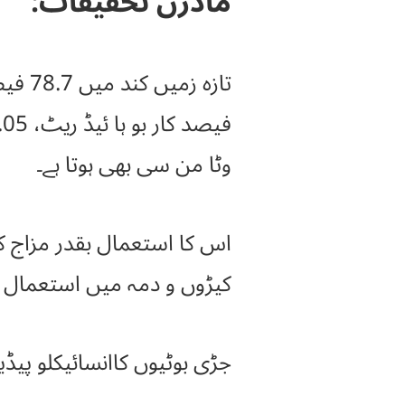
ماڈرن تحقیقات:
وٹا من سی بھی ہوتا ہے۔
اس کا استعمال بقدر مزاج کر
کیڑوں و دمہ میں استعمال کی
جڑی بوٹیوں کاانسائیکلو پیڈیا