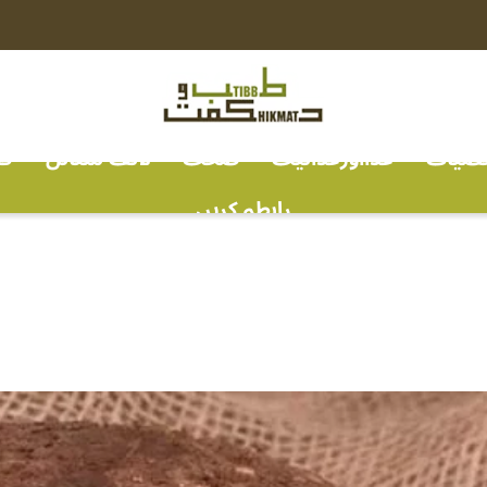
خصیات
غذااورغذائیت
صحت
لائف سٹائل
ف
رابطہ کریں