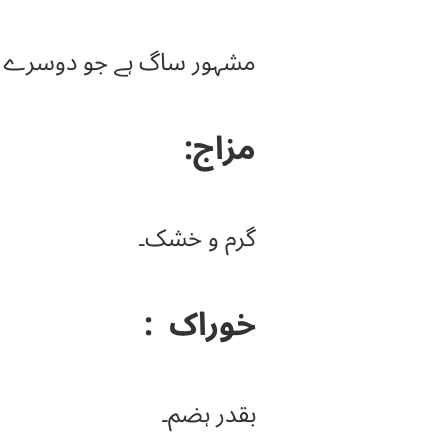
مشہور ساگ ہے جو دوسرے سا
مزاج:
گرم و خشک۔
خوراک
:
بقدر ہضم۔