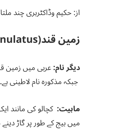
از: حکیم وڈاکٹرہری چند ملتا
زمین قند(Amerphophphalus Campanulatus)
دیگر نام:
عربی میں زمین قند
جبکہ مذکورہ نام لاطینی ہے۔
ماہیت:
کچالو کی مانند ایک
میں بیج کے طور پر گاڑ دینے 