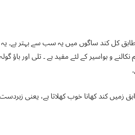
ابق کل کند ساگوں میں یہ سب سے بہتر ہے۔ یہ حر
م نکالنے و بواسیر کے لئے مفید ہے ۔ تلی اور باؤ گول
 زمیں کند کھانا خوب کھلاتا ہے، یعنی زبردست ہاض