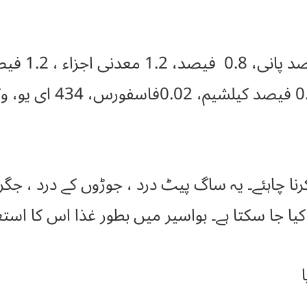
نا چاہئے۔ یہ ساگ پیٹ درد ، جوڑوں کے درد ، جگر 
ا جا سکتا ہے۔ بواسیر میں بطور غذا اس کا استع