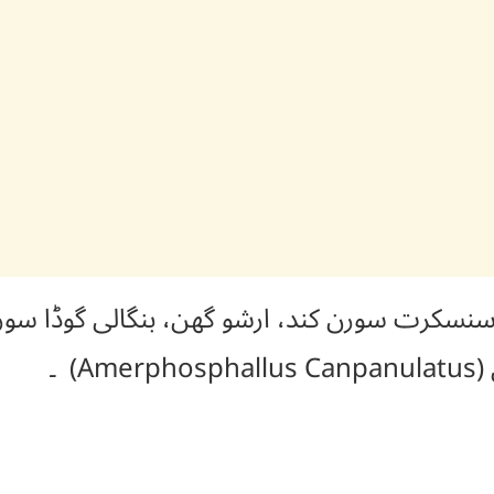
سنسکرت سورن کند، ارشو گھن، بنگالی گوڈا سورن
) ۔