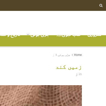
سرورق
طب نبویﷺ
جڑی بوٹی
تاریخ و ش
Home
جڑی بوٹی
ز
زمیں کند
ز
in