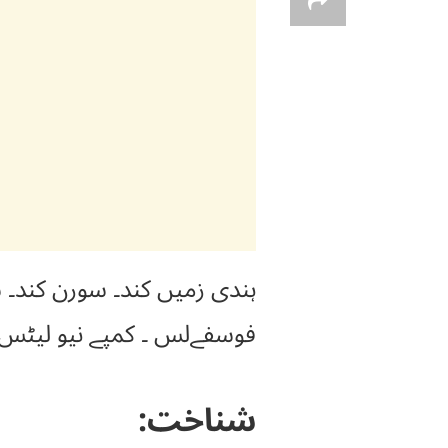
ہندی زمیں کند۔ سورن کند۔ 
فوسفےلس ۔ کمپے نیو لیٹس (Amerphosphallus Canpanulatus
شناخت: