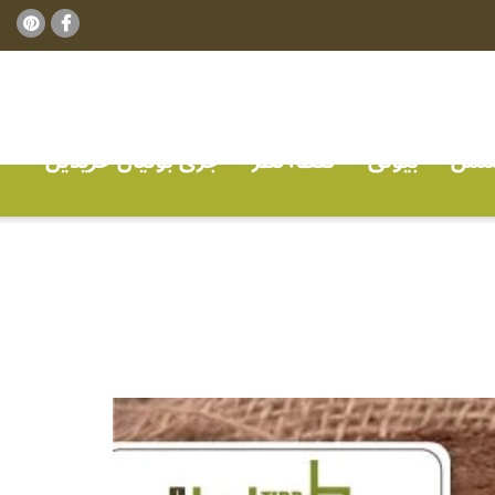
ٹنس
بیوٹی
نقطہ نظر
جڑی بوٹیاں خریدیں