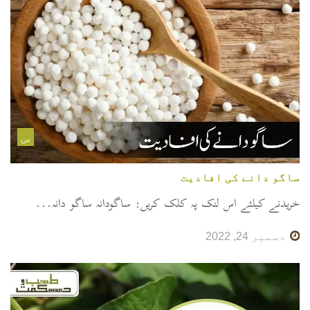
س
ساگو دانے کی افادیت
خریدنے کیلئے اس لنک پہ کلک کریں: ساگودانہ ساگو دانہ...
دسمبر 24, 2022