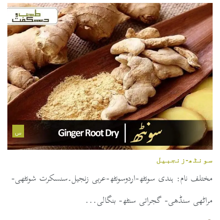
س
سونٹھ-زنجبیل
مختلف نام: ہندی سونٹھ-اردوسونٹھ-عربی زنجیل۔سنسکرت شونٹھی-
مراٹھی سنڈھی- گجراتی سنٹھ- بنگالی...