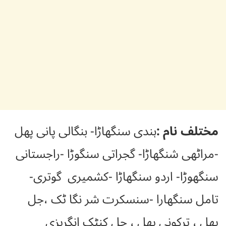
مختلف نام :
ہندی سنگھاڑا- بنگالی پانی پھل
-مراٹھی شنگھاڑا- گجراتی سنگوڑا -راجستانی
سنگھوڑا- اردو سنگھاڑا -کشمیری گوتری-
تامل سنگھارا -سنسکرت شر نگا ٹک ،جل
پھل ، ترکونی پھل ، جل کنٹک انگریزی