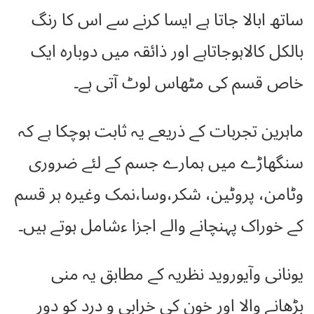
ساتھ ابالا جاتا ہے ایسا کرنے سے اس کا رنگ
بالکل کالاہوجاتاہے اور ذائقہ میں دوبارہ ایک
خاص قسم کی مٹھاس لوٹ آتی ہے۔
ماہرین تجربات کے ذریعے یہ ثابت ہوچکا ہے کہ
سنگھاڑے میں ہمارے جسم کے لئے ضروری
وٹامن، پروٹین، شکر،وسا،نمک وغیرہ ہر قسم
کے خوراک پہنچانے والے اجزا ءشامل ہوتے ہیں۔
یونانی وآیوروید نظریہ کے مطابق یہ منی
بڑھانے والا اور خون کی خرابی و درد کو دور