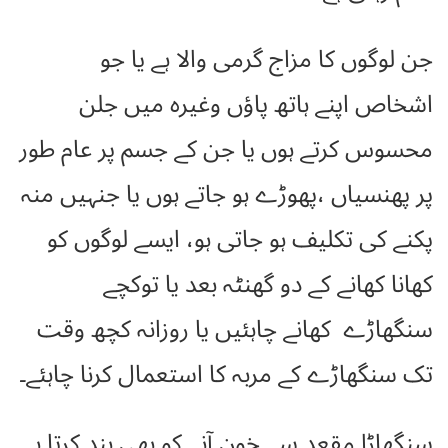
جن لوگوں کا مزاج گرمی والا ہے یا جو
اشخاص اپنے ہاتھ پاؤں وغیرہ میں جلن
محسوس کرتے ہوں یا جن کے جسم پر عام طور
پر پھنسیاں ،پھوڑے ہو جاتے ہوں یا جنہیں منہ
پکنے کی تکلیف ہو جاتی ہو، ایسے لوگوں کو
کھانا کھانے کے دو گھنٹہ بعد یا توکچے
سنگھاڑے کھانے چاہئیں یا روزانہ کچھ وقت
تک سنگھاڑے کے مربہ کا استعمال کرنا چاہئے۔
سنگھاڑا مقعد سے خون آنے کو بھی بند کرتا ہے