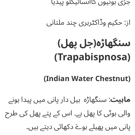
جڑی بوٹیوں کاانسائیکلو پیڈیا
از: حکیم وڈاکٹرہری چند ملتانی
سنگھاڑہ(جل پھل)
(Trapabispnosa)
(Indian Water Chestnut)
ماہیت
: سنگھاڑہ بیل دار پانی میں پیدا ہونے
والی بوٹی کا پھل ہے۔ اس کے پتے پھل کی طرح
پانی میں پھیلے ہوےَ دکھائی دیتے ہیں۔