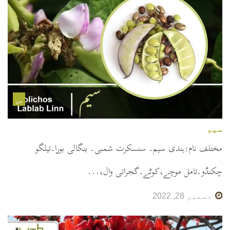
س
سیم
مختلف نام:ہندی سیم۔ سنسکرت شمبی۔ بنگالی بورا۔تیلگو
چکنڈو۔تامل موچے،کوٹے۔گجراتی وال،...
دسمبر 28, 2022