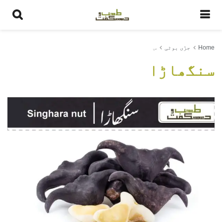
Home
جڑی بوٹی
س
سنگھاڑا