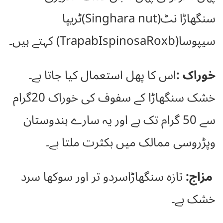
سنگھاڑا نٹ(Singhara nut)ٹریپا
سیپوسا(TrapabIspinosaRoxb) کہتے ہیں۔
خوراک :
اس کا پھل استعمال کیا جاتا ہے۔
خشک سنگھاڑا کے سفوف کی خوراک 20گرام
سے 50 گرام تک ہے اور یہ سارے ہندوستان
وپڑروسی ممالک میں بکثرت ملتا ہے۔
مزاج:
تازہ سنگھاڑاسردو تر اور سوکھا سرد
خشک ہے۔