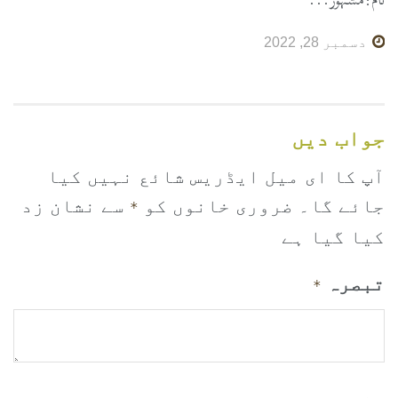
نام:مشہور...
دسمبر 28, 2022
جواب دیں
آپ کا ای میل ایڈریس شائع نہیں کیا
جائے گا۔
ضروری خانوں کو
سے نشان زد
*
کیا گیا ہے
تبصرہ
*