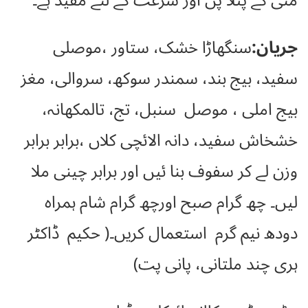
منی کے پتلا پن اور سرعت کے لئے مفید ہے۔
جریان:
سنگھاڑا خشک، ستاور ،موصلی
سفید، بیج بند، سمندر سوکھ، سروالی، مغز
بیج املی ، موصل سنبل، تج، تالمکھانہ،
خشخاش سفید، دانہ الائچی کلاں ،برابر برابر
وزن لے کر سفوف بنا ئیں اور برابر چینی ملا
لیں۔ چھ گرام صبح اورچھ گرام شام ہمراہ
دودھ نیم گرم استعمال کریں۔( حکیم ڈاکٹر
ہری چند ملتانی، پانی پت)