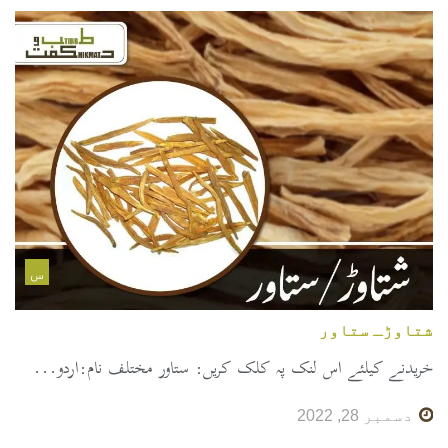
س
شتاوڑـ ستاور
خریدنے کیلئے اس لنک پہ کلک کریں: ستاور مختلف نام:اردو...
دسمبر 28, 2022