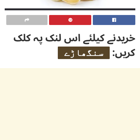
خریدنے کیلئے اس لنک پہ کلک
کریں:
سنگھاڑے