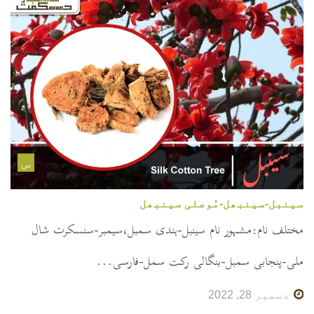
س
سینبل-سینبھل-مُوصلی سینبھل
مختلف نام:مشہور نام سینبل-ہندی سمبل،سیمبر-سنسکرت شال
ملی-پنجابی سمبل-بنگالی رکت سمل-فارسی...
دسمبر 28, 2022