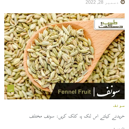
دسمبر 28, 2022
س
سونف
خریدنے کیلئے اس لنک پہ کلک کریں: سونف مختلف