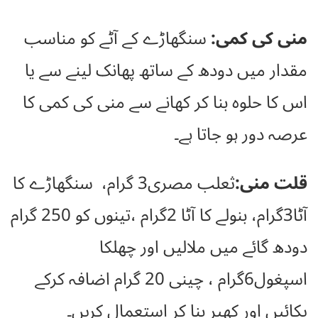
منی کی کمی:
سنگھاڑے کے آٹے کو مناسب
مقدار میں دودھ کے ساتھ پھانک لینے سے یا
اس کا حلوہ بنا کر کھانے سے منی کی کمی کا
عرصہ دور ہو جاتا ہے۔
قلت منی:
ثعلب مصری3 گرام، سنگھاڑے کا
آٹا3گرام، بنولے کا آٹا 2گرام ،تینوں کو 250 گرام
دودھ گائے میں ملالیں اور چھلکا
اسپغول6گرام ، چینی 20 گرام اضافہ کرکے
پکائیں اور کھیر بنا کر استعمال کریں۔