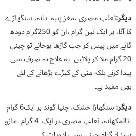
دیگر:
ثعلب مصری ،مغز پنبہ دانہ، سنگھاڑے
کا آٹا، ہر ایک تین گرام ،ان کو 250گرام دودھ
گائے میں پیس کر جب گاڑھا ہوجائے تو چینی
20 گرام ملا کر پلائیں۔ یہ علاج نہ صرف منی
پیدا کرنے بلکہ منی کے کیڑے بڑھانے کے لئے
بھی مفید ہے۔
دیگر:
سنگھاڑا خشک، چنیا گوند ہر ایک6 گرام
،تالمکھانہ، ثعلب مصری،ہر ایک 4 گرام ،مازو
سبز 3 گرام،چینی سب ادویات کے