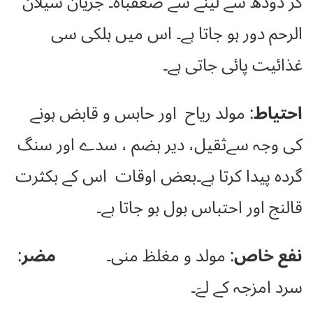
کر دودھ سے لینے سے ضعفباہ۔ جریان سیلان
الرحم دور ہو جاتا ہے۔ اس میں ہلکی سی
غذائیت پائی جاتی ہے۔
احتیاط
: مولد ریاح اور حابس و قابض ہونے
کی وجہ سےثقیل، دیر ہضم ، سدے اور سنگ
گردہ پیدا کرتا ہے۔بعض اوقات اس کے بکثرت
قالنج اور احتباس بول ہو جاتا ہے۔
نفع خاص
: مولد و مغلظ منی۔
مضر
:
سرد امزجہ کے لےَ۔