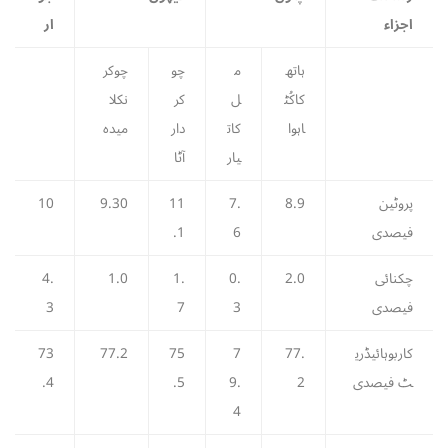
اجزاء
ار
ہاتھ
م
چو
چوکر
کاکُٹ
ل
کر
نکلا
اہوا
کات
دار
میدہ
یار
آٹا
پروٹین
8.9
7.
11
9.30
10
فیصدی
6
.1
چکنائی
2.0
0.
1.
1.0
4.
فیصدی
3
7
3
کاربوہائیڈری
77.
7
75
77.2
73
ٹ فیصدی
2
9.
.5
.4
4