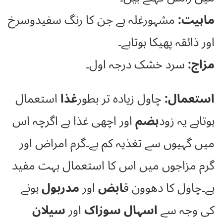
ماہیت:
مشہورغلہ ہے جن کا رنگ سفیدوسرخ
اور ذائقہ پھیکا ہوتاہے۔
مزاج:
سرد خشک درجہ اول۔
استعمال:
چاول زیادہ تر بطور
غذا
استعمال
ہوتاہے یہ زود
ہضم
اور اچھی غذا ہے اگرچہ اس
میں گہیوں سے تغذیہ کم ہے۔گرم امراض اور
گرم مزاجوں میں اس کا استعمال بہت مفید
ہے۔چاول کا دھوون ق
ابض
اور
مدربول
ہونے
کی وجہ سے
اسہال سوزاک
اور
سیلان