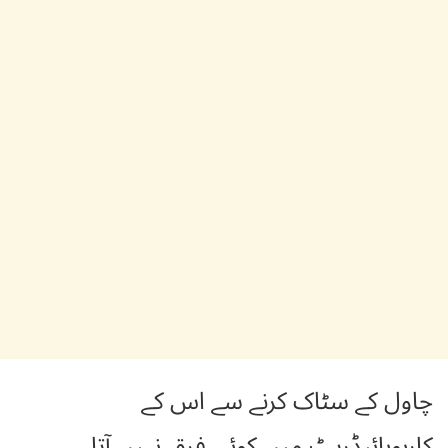
چاول کے سٹاک کرنے سے اس کے
کاربوہائیڈریٹ میں کوئی فرق نہیں آتا۔