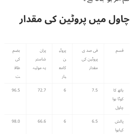
چاول میں پروٹین کی مقدار
قسم
فی صد ی
پروٹی
پران
ہضم
پروٹین کی
ن
شاستر
کی
مقدار
کامع
یہ مولیہ
طاق
یار
ت
ہاتھ کا
7.5
6
72.7
96.5
کوٹا ہوا
چاول
پالش
6.5
6
66.6
98.0
کیاہوا