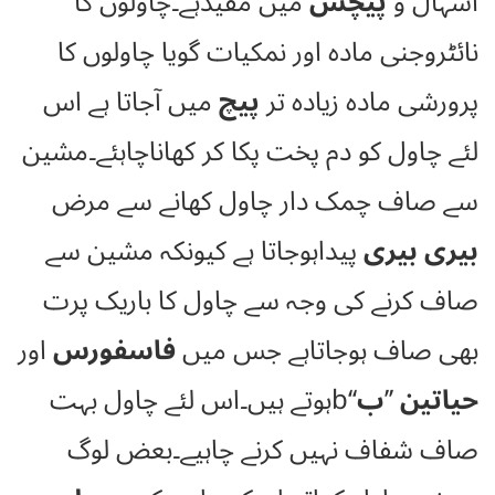
اسہال و
پیچش
میں مفیدہے۔چاولوں کا
نائٹروجنی مادہ اور نمکیات گویا چاولوں کا
پرورشی مادہ زیادہ تر
پیچ
میں آجاتا ہے اس
لئے چاول کو دم پخت پکا کر کھاناچاہئے۔مشین
سے صاف چمک دار چاول کھانے سے مرض
بیری بیری
پیداہوجاتا ہے کیونکہ مشین سے
صاف کرنے کی وجہ سے چاول کا باریک پرت
بھی صاف ہوجاتاہے جس میں
فاسفورس
اور
حیاتین
’’
ب
‘‘bہوتے ہیں۔اس لئے چاول بہت
صاف شفاف نہیں کرنے چاہیے۔بعض لوگ