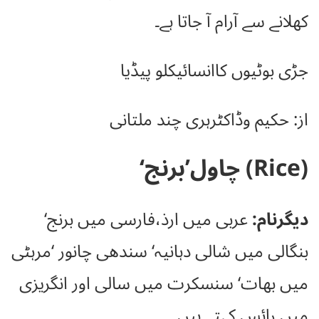
کھلانے سے آرام آ جاتا ہے۔
جڑی بوٹیوں کاانسائیکلو پیڈیا
از: حکیم وڈاکٹرہری چند ملتانی
(Rice) چاول’برنج‘
دیگرنام:
عربی میں ارذ،فارسی میں برنج‘
بنگالی میں شالی دہانیہ‘ سندھی چانور ‘مرہٹی
میں بھات‘ سنسکرت میں سالی اور انگریزی
میں رائس کہتے ہیں۔