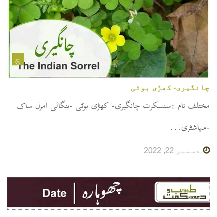
چ
چانگیری- کھڑی بوٹی
مختلف نام :سنسکرت چانگیری- کھڑی بوٹی -بنگالی امرل ساک
-مہاشٹری...
دسمبر 22, 2022