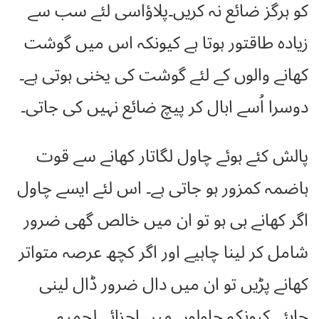
کو ہرگز ضائع نہ کریں۔پلاؤاسی لئے سب سے
زیادہ طاقتور ہوتا ہے کیونکہ اس میں گوشت
کھانے والوں کے لئے گوشت کی یخنی ہوتی ہے۔
دوسرا اُسے ابال کر پیچ ضائع نہیں کی جاتی۔
پالش کئے ہوئے چاول لگاتار کھانے سے قوت
ہاضمہ کمزور ہو جاتی ہے۔ اس لئے ایسے چاول
اگر کھانے ہی ہو تو ان میں خالص گھی ضرور
شامل کر لینا چاہیے اور اگر کچھ عرصہ متواتر
کھانے پڑیں تو ان میں دال ضرور ڈال لینی
چاہئے کیونکہ چاولوں میں اجزائے لحمیہ