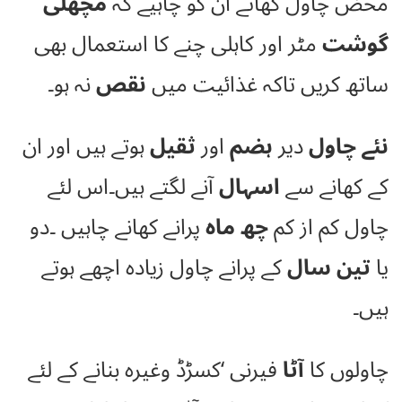
محض چاول کھاتے ان کو چاہیے کہ
مچھلی
گوشت
مٹر اور کاہلی چنے کا استعمال بھی
ساتھ کریں تاکہ غذائیت میں
نقص
نہ ہو۔
نئے چاول
دیر
ہضم
اور
ثقیل
ہوتے ہیں اور ان
کے کھانے سے
اسہال
آنے لگتے ہیں۔اس لئے
چاول کم از کم
چھ ماہ
پرانے کھانے چاہیں ۔دو
یا
تین سال
کے پرانے چاول زیادہ اچھے ہوتے
ہیں۔
چاولوں کا
آٹا
فیرنی ‘کسڑڈ وغیرہ بنانے کے لئے