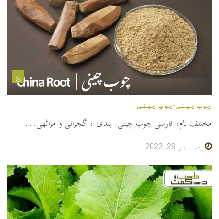
چ
چوب چینی-چوپ چینی
مختلف نام: فارسی چوب چینی- ہندی ، گجراتی و مراٹھی...
دسمبر 29, 2022