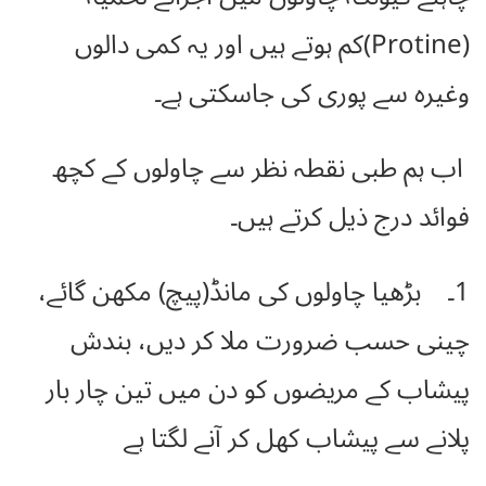
(Protine)کم ہوتے ہیں اور یہ کمی دالوں
وغیرہ سے پوری کی جاسکتی ہے۔
اب ہم طبی نقطہ نظر سے چاولوں کے کچھ
فوائد درج ذیل کرتے ہیں۔
1۔ بڑھیا چاولوں کی مانڈ(پیچ) مکھن گائے،
چینی حسب ضرورت ملا کر دیں، بندش
پیشاب کے مریضوں کو دن میں تین چار بار
پلانے سے پیشاب کھل کر آنے لگتا ہے