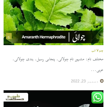
چ
چولائی
مختلف نام: مشہور نام چولائی۔ پنجابی رسیل۔ ہندی چولائی۔
عربی...
دسمبر 23, 2022