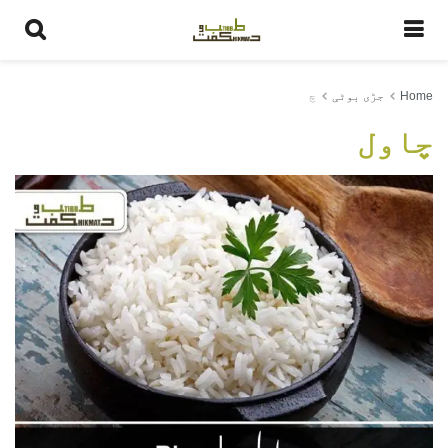
Home
جڑی بوٹی
چ
چاول