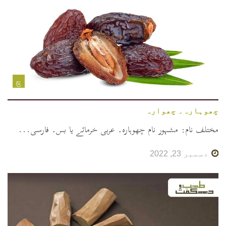
چ
چھوہارہ۔ چھوارہ
مختلف نام: مشہور نام چھوہارہ۔ عربی خرمائے یا بس۔ فارسی...
دسمبر 23, 2022