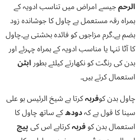
الرحم
جیسے امراض میں تناسب ادویہ کے
ہمراہ رقہ مستعمل ہے چاول کا جوشاندہ زود
ہضم ہے۔گرم مزاجوں کو فائدہ بخشتی ہے۔چاول
کا آٹا تنہا یا مناسب ادویہ کے ہمراہ چہرئے اور
بدن کی رنگت کو نکھارتے کیلئے بطور
ابٹن
استعمال کرتے ہیں۔
چاول بدن کو
فربہ
کرتا ہے شیخ الرئیس بو علی
سینا کا قول ہے کہ
دودھ
کے ساتھ چاول کا
استعمال بدن کو
فربہ
کرتاہے اس کی
پیچ