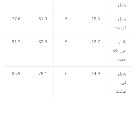
چاول
چاول
12.3
5
81.9
77.6
کی جلد
پالش
12.7
5
82.9
91.3
میں نکلا
حصہ
چاول
14.9
6
78.1
86.9
کی
طاقت