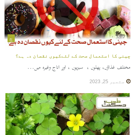
چ
چینی کا استعمال صحت کے لئےکیوں نقصان دہ ہے؟
مختلف غذاؤں، پھلوں ، سبزیوں ، اور اناج وغیرہ میں...
ستمبر 25, 2023