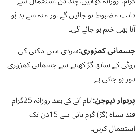
گرام،۔روزانہ کھائیں،چند دن استعمال سے
دانت مضبوط ہو جائیں گے اور منہ سے بد بُو
آنا بھی ختم ہو جائے گی۔
جسمانی کمزوری:
سردی میں مکئی کی
روٹی کے ساتھ گڑ کھانے سے جسمانی کمزوری
دور ہو جاتی ہے۔
پریوار نیوجن:
ایام آنے کے بعد روزانہ 25گرام
قند سیاہ (گڑ) گرم پانی سے 15دن تک
استعمال کریں۔