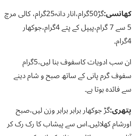
کھانسی:
گڑ50گرام،انار دانہ25گرام، کالی مرچ
5 سے 7 گرام،پیپل کے پتے 4گرام،جوکھار
4گرام۔
ان سب ادویات کاسفوف بنا لیں،5گرام
سفوف گرم پانی کے ساتھ صبح و شام دینے
سے فائدہ ہوتا ہے۔
پتھری:
گڑ جوکھار برابر برابر وزن لیں،صبح
اورشام کھلائیں۔اس سے پیشاب کا رک رک کر