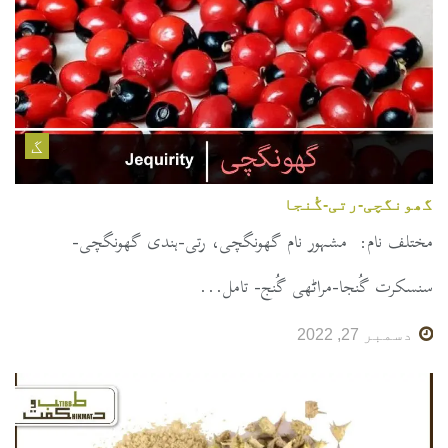
گ
گھونگچی-رتی-گُنجا
مختلف نام: مشہور نام گھونگچی، رتی-ہندی گھونگچی-
سنسکرت گُنجا-مراٹھی گُنج- تامل...
دسمبر 27, 2022