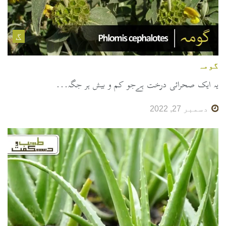
گ
گومہ
یہ ایک صحرائی درخت ہےجو کم و بیش ہر جگہ...
دسمبر 27, 2022