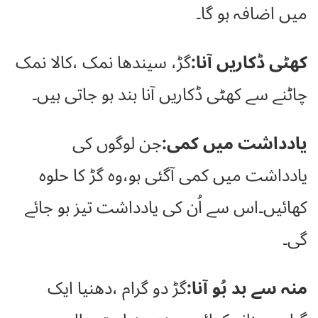
میں اضافہ ہو گا۔
کھٹی ڈکاریں آنا:
گڑ، سیندھا نمک ،کالا نمک
چاٹنے سے کھٹی ڈکاریں آنا بند ہو جاتی ہیں۔
یادداشت میں کمی:
جن لوگوں کی
یادداشت میں کمی آگئی ہو،وہ گڑ کا حلوہ
کھائیں۔اس سے اُن کی یادداشت تیز ہو جائے
گی۔
منہ سے بد بُو آنا:
گڑ دو گرام ،دھنیا ایک