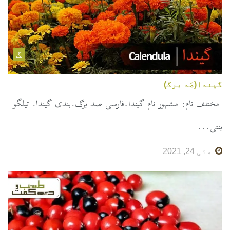
گ
گیندا(صَد برگ)
مختلف نام: مشہور نام گیندا۔فارسی صد برگ۔ہندی گیندا۔ تیلگو
بنتی...
مئی 24, 2021