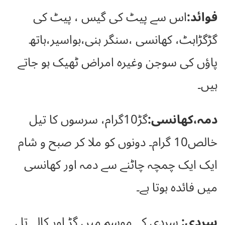
فوائد:
اس سے پیٹ کی گیس ، پیٹ کی
گڑگڑاہٹ، کھانسی ،سنگر ہنی،بواسیر،ہاتھ
پاؤں کی سوجن وغیرہ امراض ٹھیک ہو جاتے
ہیں۔
دمہ،کھانسی:
گڑ10گرام، سرسوں کا تیل
خالص10 گرام۔ دونوں کو ملا کر صبح و شام
ایک ایک چمچہ چاٹنے سے دمہ اور کھانسی
میں فائدہ ہوتا ہے۔
سردی:
سردی کے موسم میں گڑ اور کالے تل