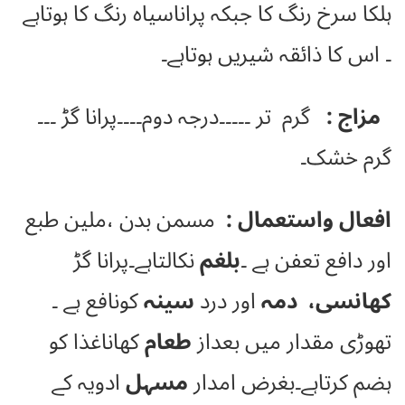
ہلکا سرخ رنگ کا جبکہ پراناسیاہ رنگ کا ہوتاہے
۔ اس کا ذائقہ شیریں ہوتاہے۔
مزاج :
گرم تر ۔۔۔۔۔درجہ دوم۔۔۔۔پرانا گڑ ۔۔۔
گرم خشک۔
افعال واستعمال :
مسمن بدن ،ملین طبع
اور دافع تعفن ہے ۔
بلغم
نکالتاہے۔پرانا گڑ
کھانسی، دمہ
اور درد
سینہ
کونافع ہے ۔
تھوڑی مقدار میں بعداز
طعام
کھاناغذا کو
ہضم کرتاہے۔بغرض امدار
مسہل
ادویہ کے