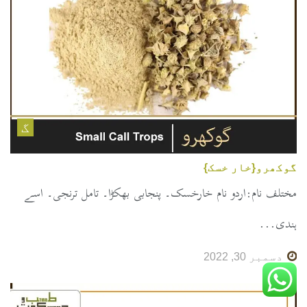
گ
گوکھرو{خار خسک}
مختلف نام:اردو نام خارخسک۔ پنجابی بھکڑا۔ تامل ترنجی۔ اسے
ہندی...
دسمبر 30, 2022