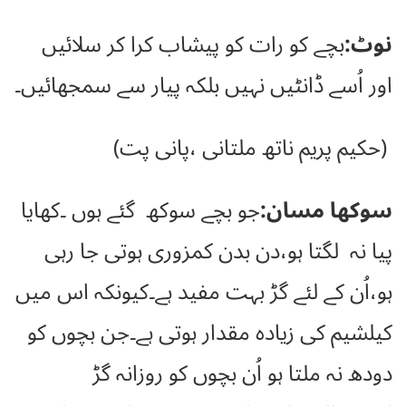
نوٹ:
بچے کو رات کو پیشاب کرا کر سلائیں
اور اُسے ڈانٹیں نہیں بلکہ پیار سے سمجھائیں۔
(حکیم پریم ناتھ ملتانی ،پانی پت)
سوکھا مسان:
جو بچے سوکھ گئے ہوں ۔کھایا
پیا نہ لگتا ہو،دن بدن کمزوری ہوتی جا رہی
ہو،اُن کے لئے گڑ بہت مفید ہے۔کیونکہ اس میں
کیلشیم کی زیادہ مقدار ہوتی ہے۔جن بچوں کو
دودھ نہ ملتا ہو اُن بچوں کو روزانہ گڑ