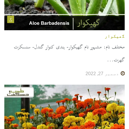
گ
گھیکوار
مختلف نام: مشہور نام گھیکوار- ہندی کنوار گندل- سنسکرت
گھرت...
دسمبر 27, 2022