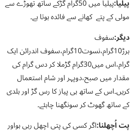
پیلیا:
پیلیا میں 50گرام گڑکے ساتھ تھوڑے سے
مولی کے پتے کھانے سے فائدہ ہوتا ہے۔
دیگر:
سفوف
ہرڑ10گرام،نسوت10گرام،سفوف اندرائن ایک
گرام،اس میں30گرام گڑملا کر دس گرام کی
مقدار میں صبح،دوپہر اور شام استعمال
کریں۔اس کے ساتھ ہی پیاز کا رس گڑ اور ہلدی
کے ساتھ گھوٹ کر سونگھنا چاہئے۔
پت اُچھلنا:
اگر کسی کی پتی اچھل رہی ہواور