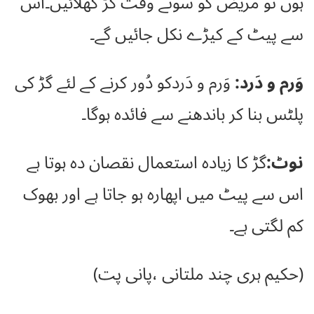
ہوں تو مریض کو سوتے وقت گڑ کھلائیں۔اس
سے پیٹ کے کیڑے نکل جائیں گے۔
وَرم و دَرد:
وَرم و دَردکو دُور کرنے کے لئے گڑ کی
پلٹس بنا کر باندھنے سے فائدہ ہوگا۔
نوٹ:
گڑ کا زیادہ استعمال نقصان دہ ہوتا ہے
اس سے پیٹ میں اپھارہ ہو جاتا ہے اور بھوک
کم لگتی ہے۔
(حکیم ہری چند ملتانی ،پانی پت)