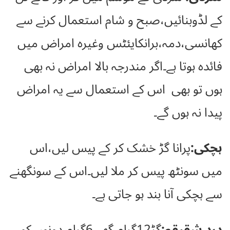
کے لڈوبنائیں،صبح و شام استعمال کرنے سے
کھانسی،دمہ،برانکایئٹس وغیرہ امراض میں
فائدہ ہوتا ہے۔اگر مندرجہ بالا امراض نہ بھی
ہوں تو بھی اس کے استعمال سے یہ امراض
پیدا نہ ہوں گے۔
ہچکی:
پرانا گڑ خشک کر کے پیس لیں،اس
میں سونٹھ پیس کر ملا لیں۔اس کے سونگھنے
سے ہچکی آنا بند ہو جاتی ہے۔
درد شقیقہ:
گڑ12گرام،گھی6گرام،دونوں کو