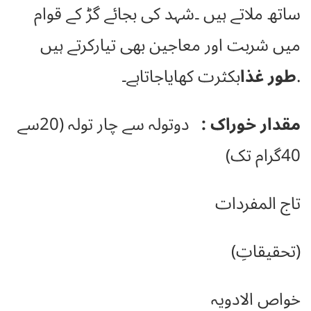
ساتھ ملاتے ہیں ۔شہد کی بجائے گڑ کے قوام
میں شربت اور معاجین بھی تیارکرتے ہیں
.
طور غذا
بکثرت کھایاجاتاہے۔
مقدار خوراک :
دوتولہ سے چار تولہ (20سے
40گرام تک)
تاج المفردات
(تحقیقاتِ)
خواص الادویہ