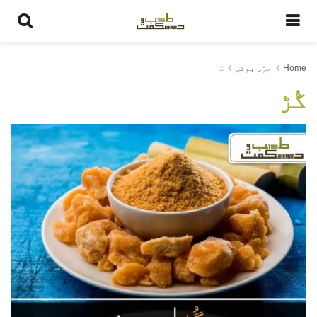
Home
جڑی بوٹی
گ
گُڑ