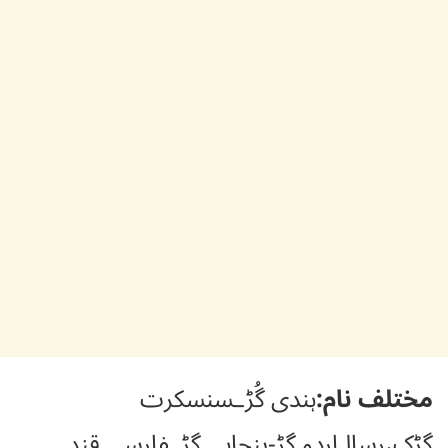
مختلف نام:
ہندی گُڑـسنسکرت
گڑک،رسالـاردو گڑ-پنجابی گڑـفارسی قند