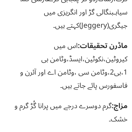
سیاہـبنگالی گڑ اور انگریزی میں
جیگری(Jeggery)کہتے ہیں۔
ماڈرن تحقیقات:
اس میں
کیروٹین،نکوٹین،ایسڈ،وٹامن بی
1،بی2،وٹامن سی ،وٹامن اے اور آئرن و
فاسفورس پائے جاتے ہیں۔
مزاج:
گرم دوسرے درجے میں پرانا گُڑ گرم و
خشک۔