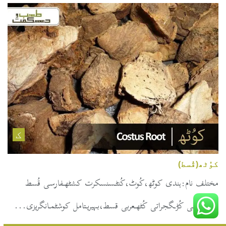
ک
کوُٹھ(قُسط)
مختلف نام:ہندی کوٹھ،کُوٹ،کُنٹـسنسکرت کشٹھـفارسی قُسط
تلخـبنگالی کُڑـگجراتی کُٹھـعربی قسط،بہیریـتامل کوشٹمـانگریزی...