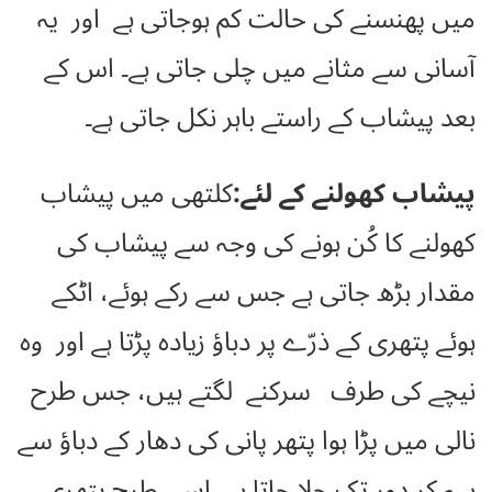
میں پھنسنے کی حالت کم ہوجاتی ہے اور یہ
آسانی سے مثانے میں چلی جاتی ہے۔ اس کے
بعد پیشاب کے راستے باہر نکل جاتی ہے۔
پیشاب کھولنے کے لئے:
کلتھی میں پیشاب
کھولنے کا کُن ہونے کی وجہ سے پیشاب کی
مقدار بڑھ جاتی ہے جس سے رکے ہوئے، اٹکے
ہوئے پتھری کے ذرّے پر دباؤ زیادہ پڑتا ہے اور وہ
نیچے کی طرف سرکنے لگتے ہیں، جس طرح
نالی میں پڑا ہوا پتھر پانی کی دھار کے دباؤ سے
بہہ کر دور تک چلا جاتا ہے ۔اسی طرح پتھری