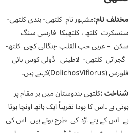
مختلف نام:
مشہور نام کلتھی- ہندی کلتھی-
سنسکرت کلتھ ، کلتھیکا فارسی سنگ
سکن – عربی حب القلب -بنگالی کچی کلتھ-
گجراتی کلتھی- لاطینی ڈولی کوس بائی
فلورس (DolichosViflorus)کہتے ہیں۔
شناخت :
کلتھی ہندوستان میں ہر مقام پر
ہوتی ہے ۔اس کا پودا تقریباً ایک ہاتھ اونچا ہوتا
ہے۔ اس کے پتے اڑد کی طرح ہوتے ہیں۔ اس کی