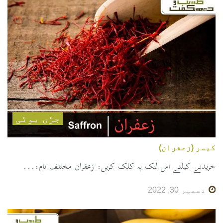
جڑی بوٹی
کیسر (زعفران)
خریدنے کیلئے اس لنک پہ کلک کریں: زعفران مختلف نام:...
دسمبر 30, 2022