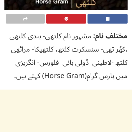
مختلف نام:
مشہور نام کلتھی- ہندی کلتھی
،کھُر تھی- سنسکرت کلتھ، کلتھیکا- مراٹھی
کلتھ -لاطینی ڈولی بائی فلورس- انگریزی
میں ہارس گرام(Horse Gram) کہتے ہیں۔