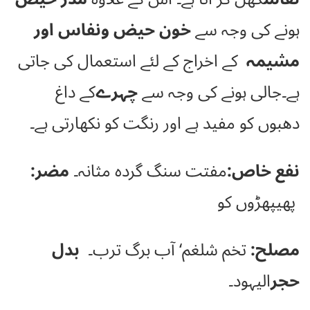
ہونے کی وجہ سے
خون حیض ونفاس اور
مشیمہ
کے اخراج کے لئے استعمال کی جاتی
ہے۔جالی ہونے کی وجہ سے
چہرے
کے داغ
دھبوں کو مفید ہے اور رنگت کو نکھارتی ہے۔
نفع خاص:
مفتت سنگ گردہ مثانہ۔
مضر:
پھیپھڑوں کو
مصلح:
تخم شلغم‘ آب برگ ترب۔
بدل
حجر
الیہود۔