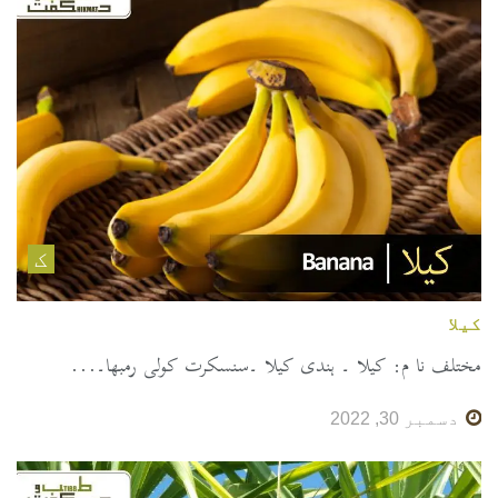
ک
کیلا
مختلف نا م: کیلا ۔ ہندی کیلا ۔سنسکرت کولی رمبھا۔...
دسمبر 30, 2022