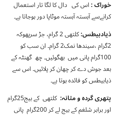
خوراک :
اس کی دال کا لگا تار استعمال
کرانےسے آہستہ آہستہ موٹاپا دور ہوجاتا ہے۔
ذیادبیطس:
کلتھی 2 گرام، جڑ سرپھوکہ
2گرام ،سیندھا نمک2 گرام۔ ان سب کو
100گرام پانی میں بھگوئیں۔ چھ گھنٹہ کے
بعد جوش دے کر چھان کر پلائیں۔ اس سے
ذیابیطس کو فائدہ ہوتا ہے۔
پتھری گردہ و مثانہ:
کلتھی کے بیج25گرام
اور برابر شلغم کے بیج لے کر 200گرام پانی