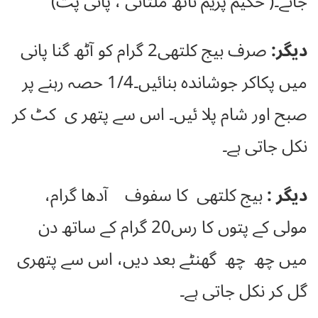
جائے۔( حکیم پریم ناتھ ملتانی ، پانی پت)
دیگر:
صرف بیج کلتھی2 گرام کو آٹھ گنا پانی
میں پکاکر جوشاندہ بنائیں۔1/4 حصہ رہنے پر
صبح اور شام پلا ئیں۔ اس سے پتھر ی کٹ کر
نکل جاتی ہے۔
دیگر :
بیج کلتھی کا سفوف آدھا گرام،
مولی کے پتوں کا رس20 گرام کے ساتھ دن
میں چھ چھ گھنٹے بعد دیں، اس سے پتھری
گل کر نکل جاتی ہے۔