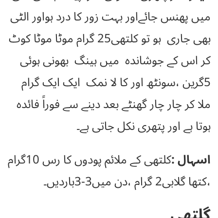
میں پھنس جائےاور بہت زور کا درد ہواور الٹی
بھی جاری ہو تو کلتھی25 گرام موٹا موٹا کوٹ
کر اس کے جوشاندہ میں ہینگ بھونی ہوئی
5گرین ،سونٹھ اور کا لا نمک ایک ایک گرام
ملا کر چار چار گھنٹے بعد دینے سے فوراً فائدہ
ہوتا ہے اور پتھری نکل جاتی ہے۔
اسہال :
کلتھی کے ملائم پودوں کا رس 10گرام
،کتھا گلابی2 گرام ،دن میں3-3باردیں۔
گلتھی