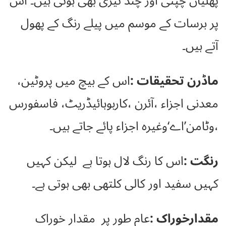
پھلیاں چپٹی اور چند ٹیڑی بھی ہوتی ہیں۔ اس
پر برسات کے موسم میں پیلے رنگ کے پھول
آتے ہیں۔
ماڈرن تحقیقات :
اس کے بیچ میں پروٹین،
معدنی اجزاء ،آئرن ،کاربوہائیڈریٹ، فاسفورس
،وٹامن’اے‘وغیرہ اجزاء پائے جاتے ہیں۔
رنگت :
اس کا رنگ لال ہوتا ہے لیکن کہیں
کہیں سفید اور کالی کلتھی بھی ہوتی ہے۔
مقدارخوراک :
عام طور پر مقدار خوراک