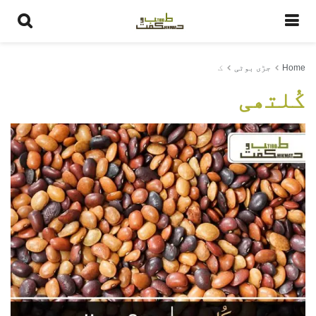
Home
جڑی بوٹی
ک
کُلتھی