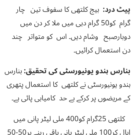
پیٹ درد:
بیج کلتھی کا سفوف تین چار
گرام کو50 گرام دہی میں ملا کر دن میں
دوبارصبح وشام دیں۔ اس کو متواتر چند
دن استعمال کرائیں۔
بنارس ہندو یونیورسٹی کی تحقیق:
بنارس
ہندو یونیورسٹی نے کلتھی کا استعمال پتھری
کے مریضوں پر کرکے بے حد کامیابی پائی ہے۔
کلتھی 25گرام کو400 ملی لیٹر پانی میں
ابال کر100 ملی لیٹر پانی باقی رہنے پر50-50