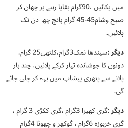
میں پکائیں ،90گرام بقایا رہنے پر چھان کر
صبح وشام45-45 گرام پانچ چھ دن تک
پلائیں۔
دیگر :
سیندھا نمک3گرام،کلتھی25 گرام،
دونوں کا جوشاندہ تیار کرکے پلائیں، چند بار
پلانے سے پتھری پیشاب میں بہہ کر چلی جائے
گی۔
دیگر :
گری کھیرا 3گرام ،گری ککڑی 3 گرام ،
گری خربوزہ 6گرام ، گوکھر و چھوٹا 4گرام