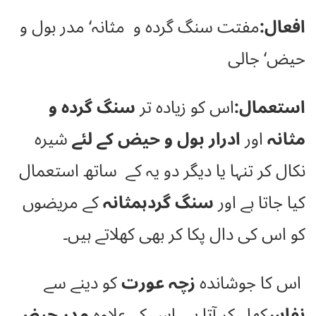
افعال:
مفتت سنگ گردہ و مثانہ‘ مدر بول و
حیض‘ جالی
استعمال:
اس کو زیادہ تر
سنگ گردہ و
مثانہ
اور
ادرار بول و حیض کے لئے
شیرہ
نکال کر تنہا یا دیگر دو یہ کے ساتھ استعمال
کیا جاتا ہے اور
سنگ گردہمثانہ
کے مریضوں
کو اس کی دال پکا کر بھی کھلاتے ہیں۔
اس کا جوشاندہ
زچہ عورت
کو دینے سے
نفاس
کھل کر آتا ہے۔ اس کے علاوہ
مدر حیض