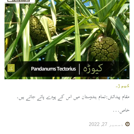
ک
کیوڑہ
مقام پیدائش:تمام ہندوستان میں اس کے پودے پائے جاتے ہیں۔
خاص...
دسمبر 27, 2022