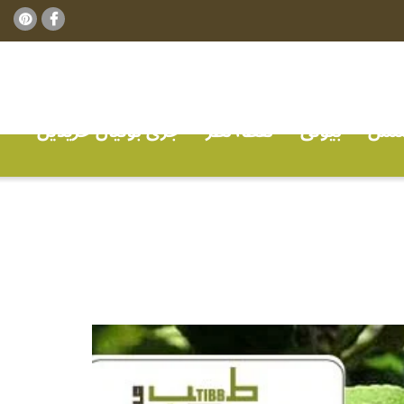
ٹنس
بیوٹی
نقطہ نظر
جڑی بوٹیاں خریدیں