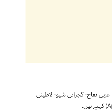
بی تفاح- گجراتی شیو- لاطینی