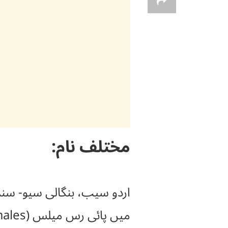
مختلف نام:
اردو سیب، بنگالی سیو- س
میں پائی رس میلس (Payrusmales) اور انگریزی میں ایپل ٹری(Apple Tree) کہتے ہیں۔