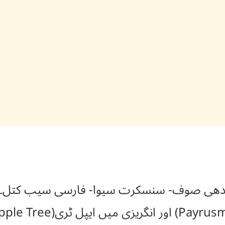
ندھی صوف- سنسکرت سیوا- فارسی سیب کتل۔ عر