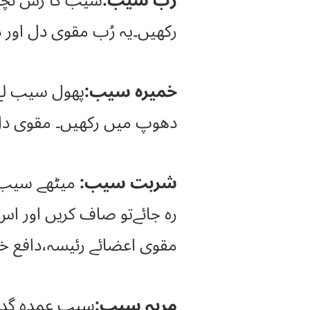
رُب سیب:
سیب کا رس نچوڑ
رکھیں۔یہ رُب مقوی دل اور دافع غشی ہے۔
خمیرہ سیب:
دھوپ میں رکھیں۔ مقوی دل 
شربت سیب:
میٹھے سیب ک
مقوی اعضائے رئیسہ،دافع خف
مربہ سیب:
سیب عمدہ گدرائ