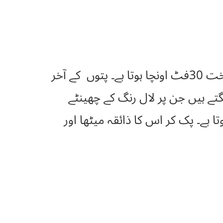
یہ ایک مشہور میوہ ہے جو کشمیر اور ملک میں بکثرت پیدا ہوتا ہے۔ اس کا درخت 30فٹ اونچا ہوتا ہے۔ پتوں کے آخر
تے ہیں جن پر لال رنگ کے چھینٹے
تا ہے۔ پک کر اس کا ذائقہ میٹھا اور