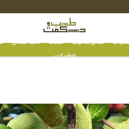
خصیات
غذااورغذائیت
صحت
لائف سٹائل
ف
رابطہ کریں