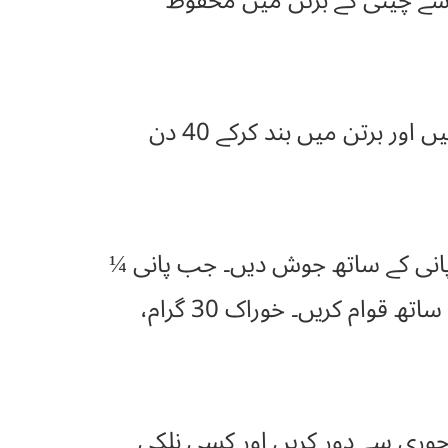
اسے چینی کے برتن میں محفوظ
پھول سیب لے کر برابر مصری کے ہمراہ اچھی طرح کوٹ کر ملالیں اور برتن میں بند کرکے 40 دن
 پانی کے ساتھ جوش دیں۔ جب پانی ¼
رہ جائےتو صاف کریں اور اس کا چھٹا حصہ رس لیموں داخل کر کے مصری کے ساتھ قوام کریں۔ خوراک 30 گرام،
چوری سے دور کریں اور کسی نلکی