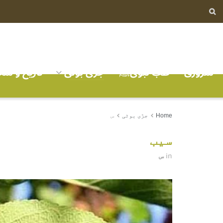
سرورق
طب نبویﷺ
جڑی بوٹی
تاریخ و ش
Home
جڑی بوٹی
س
سیب
س
in