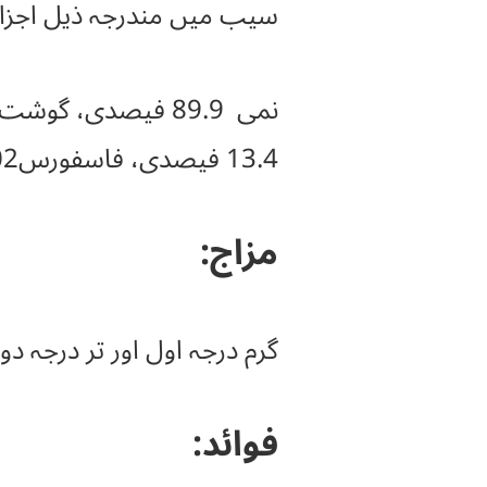
سیب میں مندرجہ ذیل اجزاء پ
13.4 فیصدی، فاسفورس0.02 فیصدی، فولاد 1.4 فیصدی، علاوہ ازیں وٹامن الف اور وٹامن ج بھی پائی جاتی ہے۔
مزاج:
گرم درجہ اول اور تر درجہ دو
فوائد: