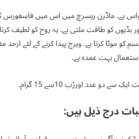
اس ہے۔ ماڈرن ریسرچ میں اس میں فاسفورس کا
ر ہڈیوں کو طاقت ملتی ہے۔ یہ روح کو لطیف کرتا
جسم کو موٹا کرتا ہے۔ ویرج پیدا کرنے کے لئے ازحد م
استعمال بہت عمدہ ہے۔
سے دو عدد اوررُب 10سے 15 گرام۔
ات درج ذیل ہیں: