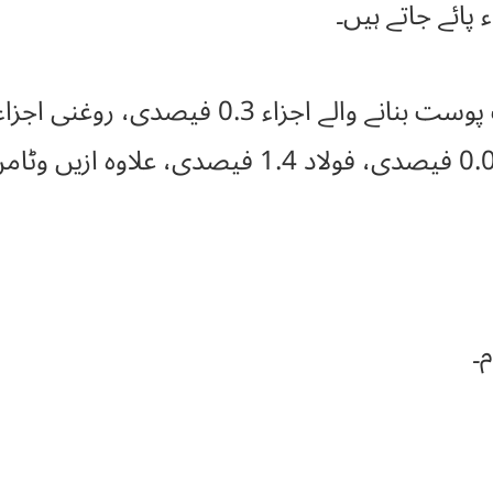
ائے جاتے ہیں۔
م۔