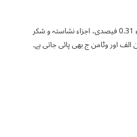
نمی 89.9 فیصدی، گوشت پوست بنانے والے اجزاء 0.3 فیصدی، روغنی اجزاء 0.31 فیصدی، اجزاء نشاستہ و شکر