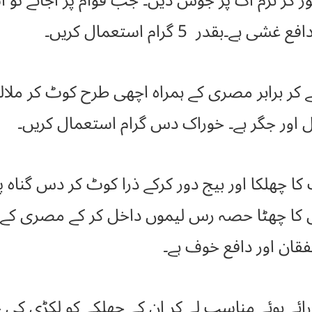
 کر نرم آگ پر جوش دیں۔ جب قوام پر آجائے تو 
بقدر 5 گرام استعمال کریں۔
اور جگر ہے۔ خوراک دس گرام استعمال کریں۔
ا چھلکا اور بیج دور کرکے ذرا کوٹ کر دس گناہ
قان اور دافع خوف ہے۔
ے ہوئے مناسب لے کر ان کے چھلکے کو لکڑی کی 