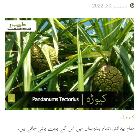
دسمبر 30, 2022
ک
کیوڑہ
مقام پیدائش:تمام ہندوستان میں اس کے پودے پائے جاتے ہیں۔