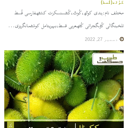
کوُٹھ(قُسط)
مختلف نام:ہندی کوٹھ،کُوٹ،کُنٹـسنسکرت کشٹھـفارسی قُسط
تلخـبنگالی کُڑـگجراتی کُٹھـعربی قسط،بہیریـتامل کوشٹمـانگریزی...
دسمبر 27, 2022
ک