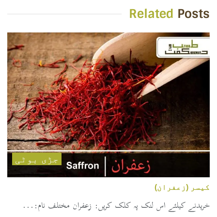
Related
Posts
جڑی بوٹی
کیسر (زعفران)
خریدنے کیلئے اس لنک پہ کلک کریں: زعفران مختلف نام:...