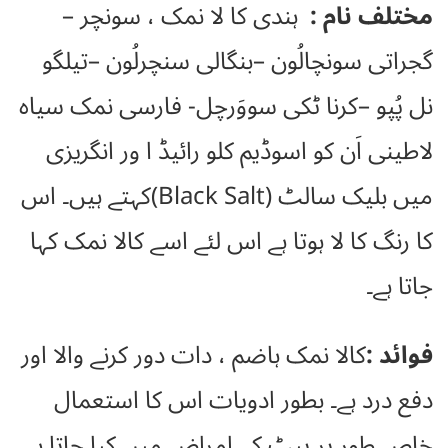
مختلف نام :
ہندی کا لا نمک ، سونچر –
گجراتی سونچالُون –بنگالی سنچرلُون –تیلگو
نل پُپو –کرنا ٹکی سووَرچل- فارسی نمک سیاہ
لاطینی اَن کو اسوڈیم کلو رائیڈ ا ور انگریزی
میں بلیک سالٹ (Black Salt)کہتے ہیں۔ اس
کا رنگ کا لا ہوتا ہے اس لئے اسے کالا نمک کہا
جاتا ہے۔
فوائد :
کالا نمک ہاضم ، دات دور کرنے والا اور
دفع درد ہے۔ بطور ادویات اس کا استعمال
خاص طور پر پیٹ کے امراض میں کیا جاتا ہے۔