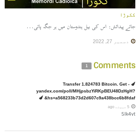
ککوڑا
جائے پیدائش: اس کی بیل ہندوستان میں ہر جگہ پائی...
دسمبر 27, 2022
Comments
1
🍆 Transfer 1.824783 Bitcoin. Get -
yandex.com/poll/MHjpsbzYiRKpBEU48DzHgH?
hs=a568233b73d2d607c9a438bcc6b8fdaf& 🍆
5 مہینے ago
5lk4vt