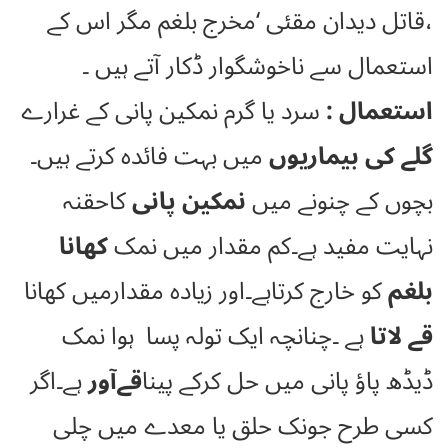
،قاتل دیدان مقئی ‘مخرج بلغم مگر اس کے
استعمال سے ناخوشگوار ڈکار آتے ہیں ۔
استعمال :
سرد یا گرم نمکین پانی کے غرارے
گلے کی بیماریوں
میں بہت فائدہ کرتے ہیں۔
بچوں کے چنونے میں
نمکین پانی
کاحقنہ
نہایت مفید ہے۔کم مقدار میں نمک
کھانا
بلغم
کو خارج کرتاہے۔اور زیادہ مقدارمیں کھانا
قے لاتا
ہے ۔چنانچہ ایک تولہ پسا ہوا نمک
ڈیڈھ پاؤ پانی میں حل کرکے پینا
قےآور
ہے۔اگر
کسی طرح جونک حلق یا معدے میں چلی