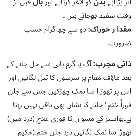
اثر پڑتاہے۔
بدن
کو لاغر کرتاہے۔اور
بال
قبل از
وقت سفید
ہو
جاتے ہیں ۔
مقدا ر خوراک:
دو سے چھ گرام حسب
ضرورت۔
ذاتی مجرب:
آگ یا گرم پانی سے جل جانے کے
بعد ماؤف مقام پر سرسوں کا تیل لگائیں اور
اس پر تھوڑ ا سا نمک چھڑکیں جس سے جلن
فوراً ختم ‘ جلنے کا نشان بھی باقی نہیں رہتا
ہے۔بواسیر کے مسو ں کا فوری علاج (درد میں)
تھوڑا سا نمک لگائیں درد جلن ختم۔(حکیم