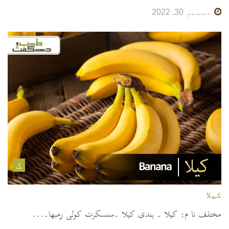
دسمبر 30, 2022
ک
کیلا
مختلف نا م: کیلا ۔ ہندی کیلا ۔سنسکرت کولی رمبھا۔...