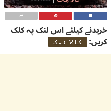
خریدنے کیلئے اس لنک پہ کلک
کریں:
کالا نمک