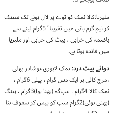
ملیریا:کالا نمک کو توے پر لال ہونے تک سینک
کر نیم گرم پانی میں تقریبا ً5گرام لینے سے
ہاضمہ کی خرابی ، پیٹ کی خرابی اور ملیریا
میں فائدہ ہوتا ہے۔
دوائے پیٹ درد:
نمک لاہوری،نوشادر پھلی
،مرچ کالی ہر ایک دس گرام ، پپلی 6گرام ،
نمک کالا 4گرام ، سہاگہ (بھنا ہوا)3گرام ، ہینگ
(بھنی ہوئی)2گرام سب کو پیس کر سفوف بنا