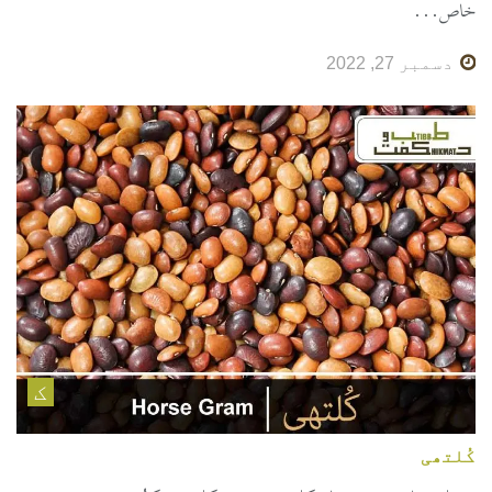
خاص...
دسمبر 27, 2022
ک
کُلتھی