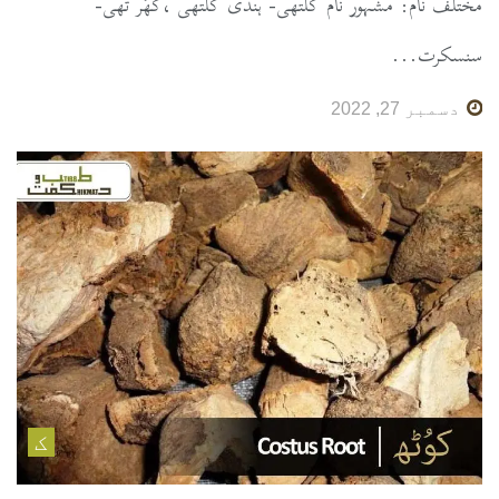
مختلف نام: مشہور نام کلتھی- ہندی کلتھی ،کھُر تھی-
سنسکرت...
دسمبر 27, 2022
ک