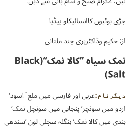
لیں، 2گرام صبح و شام پانی سے دیں۔
جڑی بوٹیوں کاانسائیکلو پیڈیا
از: حکیم وڈاکٹرہری چند ملتانی
نمک سیاہ ’’کالا نمک‘‘(Black
Salt)
عربی اور فارسی میں ملع َاسود‘
دیگرنام:
اردو میں سونچر‘ پنجابی میں سونچل نمک‘
ہندی میں کالا نمک‘ بنگلہ سچلی لون ‘سندھی