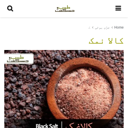
Home
جڑی بوٹی
ک
کالا نمک