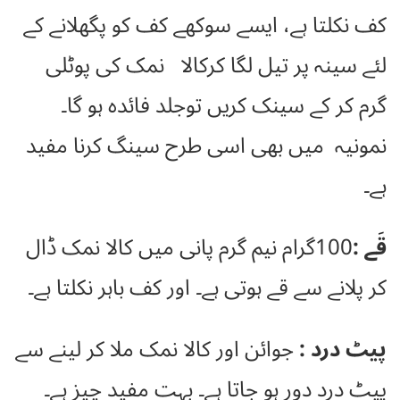
کف نکلتا ہے، ایسے سوکھے کف کو پگھلانے کے
لئے سینہ پر تیل لگا کرکالا نمک کی پوٹلی
گرم کر کے سینک کریں توجلد فائدہ ہو گا۔
نمونیہ میں بھی اسی طرح سینگ کرنا مفید
ہے۔
قَے :
100گرام نیم گرم پانی میں کالا نمک ڈال
کر پلانے سے قے ہوتی ہے۔ اور کف باہر نکلتا ہے۔
پیٹ درد :
جوائن اور کالا نمک ملا کر لینے سے
پیٹ درد دور ہو جاتا ہے۔ بہت مفید چیز ہے۔