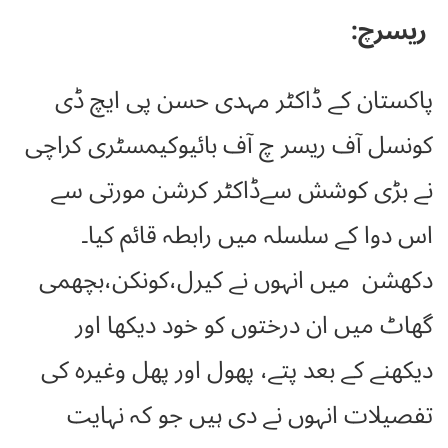
ریسرچ:
پاکستان کے ڈاکٹر مہدی حسن پی ایچ ڈی
کونسل آف ریسر چ آف بائیوکیمسٹری کراچی
نے بڑی کوشش سےڈاکٹر کرشن مورتی سے
اس دوا کے سلسلہ میں رابطہ قائم کیا۔
دکھشن میں انہوں نے کیرل،کونکن،بچھمی
گھاٹ میں ان درختوں کو خود دیکھا اور
دیکھنے کے بعد پتے، پھول اور پھل وغیرہ کی
تفصیلات انہوں نے دی ہیں جو کہ نہایت