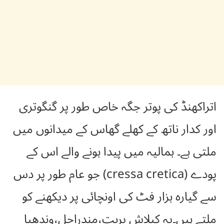
اتراکھنڈ کی پوتر جگہ خاص طور پر گنگوتری
اور کدار ناتھ کے کھلے گھاس کے میدانوں میں
ملتی ہے۔ ہمالیہ میں پیدا ہونے والے اس کے
پودے (cressa cretica) جو عام طور پر دس
سے گیارہ ہزار فٹ کی اونچائی پر دیکھنے کو
ملتے ہیں۔یہ کیلاش پربت،مندراچل،وندھیا