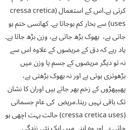
کرتی ہے۔اس کے استعمال (cressa cretica
uses) سے بخار کم ہوجاتا ہے۔ کھانسی ختم ہو
جاتی ہے، بھوک بڑھ جاتی ہے، وزن بڑھ جاتا ہے۔
یاد رہے کہ دق کے مریضوں کے علاوہ اس سے
نہ تو دیگر مریضوں کے جسم یا وزن میں
بڑھوتری ہوتی ہے اور نہ بھوک بڑھتی ہے،
پھیپھڑوں کے زخم بھر جاتے ہیں اوران کا نشان
تک باقی نہیں رہتا۔مریض کی عام جسمانی
(cressa cretica uses) حالت بہت اچھی ہو
جاتی ہے اور وہ اپنے میں ایک نئی زندگی