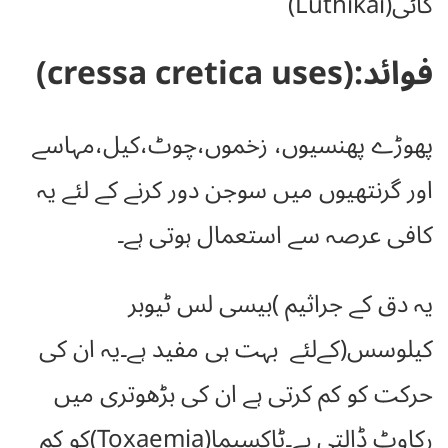
کائی(Luthikai)
فوائد:(cressa cretica uses)
پھوڑے پھنسیوں، زخموں،چوٹ،کیل،مہاسے
اور گرنتھیوں میں سوجن دور کرنے کے لئے یہ
کافی عرصہ سے استعمال ہوتی ہے۔
یہ دق کے جراثیم )بیسی لس ٹیوبر
کیلوسس(کےلئے بہت ہی مفید ہے۔یہ ان کی
حرکت کو کم کرتی ہے ان کی بڑھوتری میں
رکاوٹ ڈالتی ہے۔ٹاکسیما(Toxaemia)کو کم