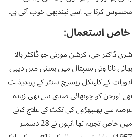
محسوس کرتا ہے۔ اسے نیندبھی خوب آتی ہے۔
خاص استعمال:
شری ڈاکٹر جی، کرشن مورتی جو ڈاکٹر بالا
بھائی نانا وتی ہسپتال میں بمبئی میں دیہی
ادویات کے کلینکل ریسرچ سنٹر کے پریذیڈنٹ
تھے اورجن کو چوتھائی صدی سے بھی زیادہ
عرصہ سے پھیپھڑوں کی ٹکٹ کے علاج کرنے
میں خاص تجربہ تھا انہوں نے 28 دسمبر