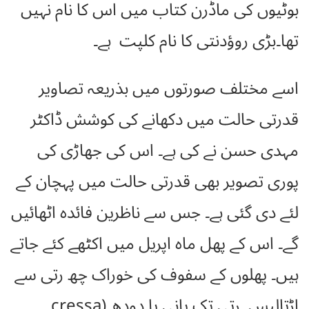
بوٹیوں کی ماڈرن کتاب میں اس کا نام نہیں
تھا۔بڑی روؤدنتی کا نام کلپت ہے۔
اسے مختلف صورتوں میں بذریعہ تصاویر
قدرتی حالت میں دکھانے کی کوشش ڈاکٹر
مہدی حسن نے کی ہے۔ اس کی جھاڑی کی
پوری تصویر بھی قدرتی حالت میں پہچان کے
لئے دی گئی ہے۔ جس سے ناظرین فائدہ اٹھائیں
گے۔ اس کے پھل ماہ اپریل میں اکٹھے کئے جاتے
ہیں۔ پھلوں کے سفوف کی خوراک چھ رتی سے
اڑتالیس رتی تک پانی یا دودھ (cressa