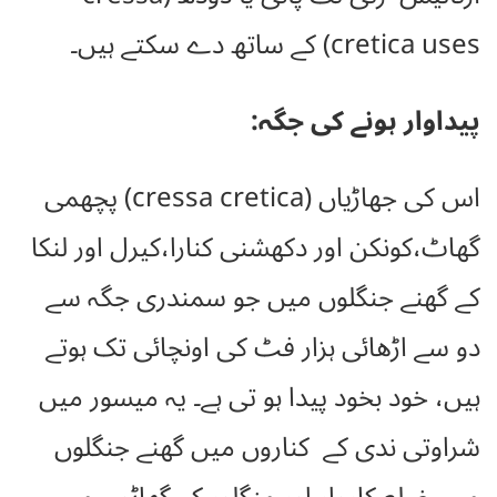
cretica uses) کے ساتھ دے سکتے ہیں۔
پیداوار ہونے کی جگہ:
اس کی جھاڑیاں (cressa cretica) پچھمی
گھاٹ،کونکن اور دکھشنی کنارا،کیرل اور لنکا
کے گھنے جنگلوں میں جو سمندری جگہ سے
دو سے اڑھائی ہزار فٹ کی اونچائی تک ہوتے
ہیں، خود بخود پیدا ہو تی ہے۔ یہ میسور میں
شراوتی ندی کے کناروں میں گھنے جنگلوں