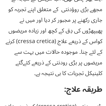
مجھے بڑی روؤدنتی کے متعلق اپنے تجربہ کو
جاری رکھنے پر مجبور کر دیا اور میں نے
پھیپھڑوں کی دِق کے کچھ اور زیادہ مریضوں
کواس کے ذریعے علاج (cressa cretica) کرنے
کے لئے چنا۔ موجودہ حالات میں بہت سے
مریضوں پر بڑی رودنتی کے ذریعے کئےگئے
کلینیکل تجربات کا ہی نتیجہ ہے۔
طریقہ علاج: