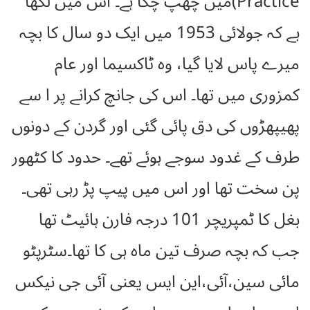
Practice)میں چھپ چکا ہے۔ اس میں لکھا
ہے کہ جولائی 1953 میں ایک دو سال کا بچہ
میرے پاس لایا گیا، وہ ٹاکسیما اور عام
کمزوری میں تھا۔ اس کی جانچ کرانے پر ا سے
پھیپھڑوں کی دق پائی گئی اور گردن کے دونوں
طرف کے غدود سوجے ہوئے تھے۔ حدود کا کٹھور
پن سخت تھا اور اس میں پیپ پڑ رہی تھی۔
بغل کا ٹمپریچر 101 درجہ فارن ہائیٹ تھا
جب کہ بچہ صرف تین ماہ ہی کا تھا۔سٹرپٹو
مائی سین،آئی،این ایس یعنی آئی جی نیکس