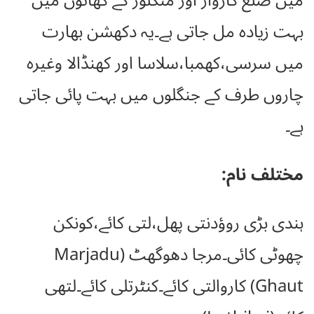
میں ضلع کاروار اور منگلور کے گھاٹوں میں
بہت زیادہ مل جاتی ہے۔یہ دکھشن بھارت
میں سرسی،کھمبا،سلاسا اور کھنڈالا وغیرہ
چاروں طرف کے جنگلوں میں بہت پائی جاتی
ہے۔
مختلف نام:
ہندی بڑی روؤدنتی پھل،لتی کائے،کونکن
چھوٹی کائی۔مرجا دھوگھٹ (Marjadu
Ghaut) کاروالتی کائے۔کنٹرتلی کائے۔لتھی