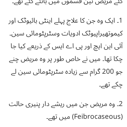
گئے مریض تین قسموں میں بانٹے گئے تھے۔
1۔ ایک وہ جن کا علاج پہلے اینٹی بائیوٹک اور
کیموتھیراپیوٹک ادویات وسٹرپٹومائی سین۔
آئی این ایچ اور پی اے ایس کے ذریعے کیا جا
چکا تھا۔ میں نے خاص طور پر وہ مریض چنے
جو 200 گرام سے زیادہ سٹرپٹومائی سین لے
چکے تھے۔
2۔ وہ مریض جن میں ریشے دار پنیری حالت
(Feibrocaseous) میں تھے۔