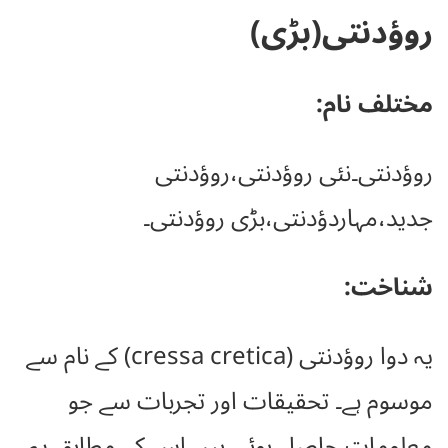
روؤدنتی(بڑی)
مختلف نام:
روؤدنتی۔نئی روؤدنتی،روؤدنتی
جدید،مہاردؤدنتی،بڑی روؤدنتی۔
شناخت:
یہ دوا روؤدنتی (cressa cretica) کے نام سے
موسوم ہے۔ تحقیقات اور تجربات سے جو
معلومات حاصل ہوئی ہیں اس کے مطابق یہ