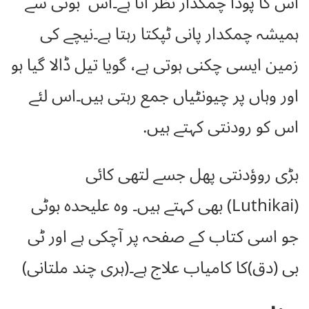
اس کا پودا چمکدار نظر آتا ہے۔اس بوٹی سے
ہمیشہ چمکدار پانی ٹپکتا رہتا ہے۔نیچے کی
زمین ایسی چکنی ہوتی ہے، گویا تیل ڈالا گیا ہو
اور وہاں پر چیونٹیاں جمع رہتی ہیں۔اس لئے
اس کو رودنتی کہتے ہیں.
بڑی روؤدنتی پھل جسے لتھی کائی
(Luthikai) بھی کہتے ہیں۔ وہ علیحدہ بوٹی
جو اسی کتاب کے صفحہ پر آچکی ہے اور ٹی
بی (دق)کا کامیاب علاج ہے۔(ہری چند ملتانی)