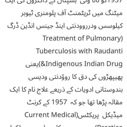
1957کو نانا وتی ہسپتال کے ڈاکٹروں کی ایک
میٹنگ میں ٹریٹمنٹ آف پلومنری ٹیوبر
کیلوسس ودرروودنتی اینڈ جینس انڈین ڈرگ
(Treatment of Pulmonary
Tuberculosis with Raudanti
&Indigenous Indian Drug)یعنی
پھیپھڑوں کی دق کا رووّدنتی ودیسی
ہندوستانی ادویات کے ذریعے علاج نام کا ایک
مقالہ پڑھا تھا جو کہ 1957 کے کرنٹ
میڈیکل پریکٹس(Current Medical