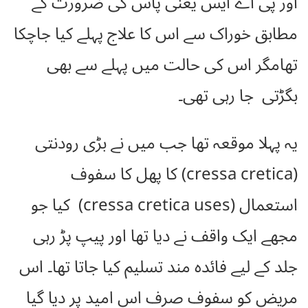
اور پی اے ایس یعنی پاس کی ضرورت کے
مطابق خوراک سے اس کا علاج پہلے کیا جاچکا
تھامگر اس کی حالت میں پہلے سے بھی
بگڑتی جا رہی تھی۔
یہ پہلا موقعہ تھا جب میں نے بڑی رودنتی
(cressa cretica) کا پھل کا سفوف
استعمال (cressa cretica uses) کیا جو
مجھے ایک واقف نے دیا تھا اور پیپ پڑ رہی
جلد کے لیے فائدہ مند تسلیم کیا جاتا تھا۔ اس
مریض کو سفوف صرف اس امید پر دیا گیا