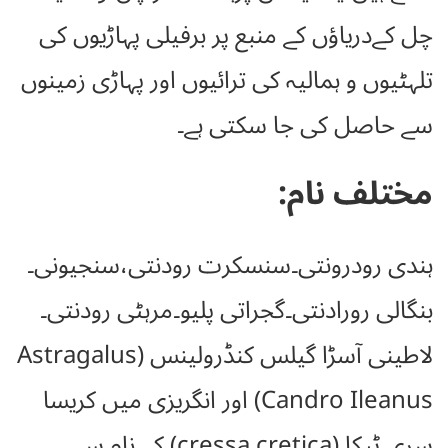
چل کےدریاؤں کے منبع پر برفیلی پہاڑیوں کی
تلہٹیوں و ہمالیہ کی ترائیوں اور پہاڑی زمینوں
سے حاصل کی جا سکتی ہے۔
مختلف نام:
ہندی رودرونتی۔سنسکرت رودنتی،سنجیونی۔
بنگالی رورادنتی۔گجراتی پلیو۔مرہٹی رودنتی۔
لاطینی آسڑا گیلس کنڈرولینس (Astragalus
Candro Ileanus) اور انگریزی میں کریسا
سری ٹیکا (cressa cretica) کے نام سے