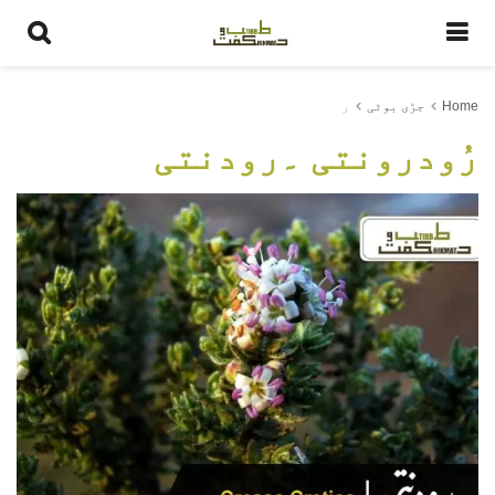
Home
جڑی بوٹی
ر
رُودرونتی ۔رودنتی