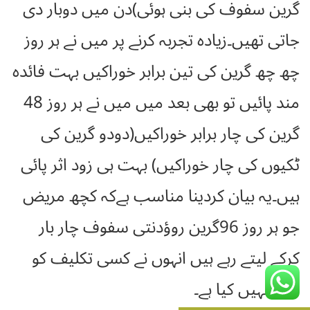
گرین سفوف کی بنی ہوئی)دن میں دوبار دی
جاتی تھیں۔زیادہ تجربہ کرنے پر میں نے ہر روز
چھ چھ گرین کی تین برابر خوراکیں بہت فائدہ
مند پائیں تو بھی بعد میں میں نے ہر روز 48
گرین کی چار برابر خوراکیں(دودو گرین کی
ٹکیوں کی چار خوراکیں) بہت ہی زود اثر پائی
ہیں۔یہ بیان کردینا مناسب ہےکہ کچھ مریض
جو ہر روز 96گرین روؤدنتی سفوف چار بار
کرکے لیتے رہے ہیں انہوں نے کسی تکلیف کو
ظاہر نہیں کیا ہے۔