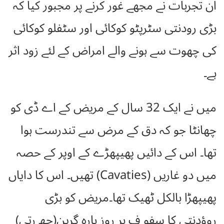
ان تجربات نے مجھے غور کرنے پر مجبور کیا کہ
بڑی رودنتی سٹرپٹو کوکائی اور سٹفلو کوکائی
کی چھوت سے ہونے والے امراض کے لئے زود اثر
ہے۔
میں نے ایک 32 سال کے مریض کے اے ڈی کو
چھانٹا جو کہ دق کے مرض سے تندرست ہوا
تھا۔ اس کے دائیں پھیپھڑے کے اوپر کے حصہ
میں دو غاریں (Cavaties) تھیں۔ اس کا دایاں
پھیپھڑا بالکل ٹھیک تھا۔مریض کو بڑی
روؤدنتی کا سفو ف ہر روز بارہ گرین(چھ رتی)