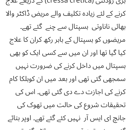
بڑی رودنتی (cressa cretica) کے ذریعے علاج
کرنے کے لئے زیادہ تکلیف والے مریض ڈاکٹر والا
بھائی ناناوتی ہسپتال سے چنے گئے تھے۔
مریضوں کو ہسپتال کے باہر رکھ کران کا علاج
کیا گیا تھا اور ان میں سے کسی ایک کو بھی
ہسپتال میں داخل کرنے کی ضرورت نہیں
سمجھی گئی تھی اور بعد میں ان کوہلکا کام
کرنے کی اجازت دے دی گئی تھی۔ اس کی
تحقیقات شروع کی حالت میں تھوک کی
جانچ ای ایس آر نہیں کئے گئے تھے۔ اوپر بتائے