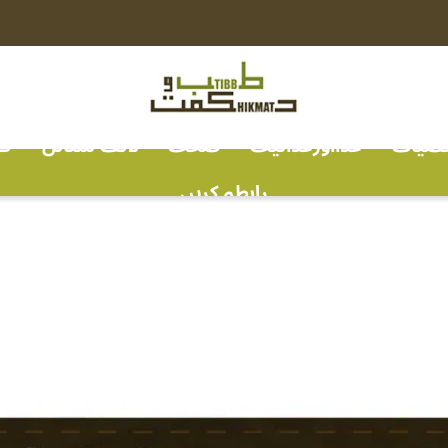
خصیات
غذااورغذائیت
صحت
لائف سٹائل
ف
رابطہ کریں