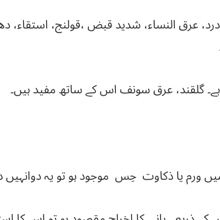
د، عرق النساء، شدید قبض ،قولنج، استقاء، دھڑ 
 ہے۔ گلقند، عرق سونف اس کے ساتھ مفید ہیں۔
ں ورم یا ذکاوت حِس موجود ہو تو یہ دوانہیں دی
ے ذریعے پانی کا اخراج مقصود ہو تو اس کا است