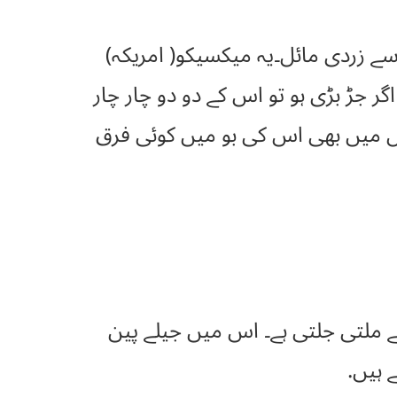
ر سے زردی مائل۔یہ میکسیکو( امریکہ)
گر جڑ بڑی ہو تو اس کے دو دو چار چار
ل میں بھی اس کی بو میں کوئی فرق
کی رال سے ملتی جلتی ہے۔ اس میں جیلے پین