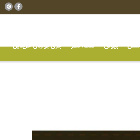
ٹنس
بیوٹی
نقطہ نظر
جڑی بوٹیاں خریدیں