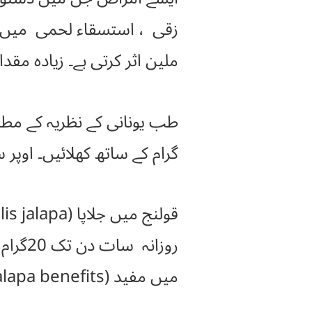
ملین اثر کرتی ہے۔ زیادہ مق
طب یونانی کے نظریہ کے مطا
گرام کے ساتھ کھلائیں۔ اوپر سے عرق سونف100گرام نیم گرم پلا دیں۔ حاملہ 
میں مفید (mirabilis jalapa benefits) ہے۔