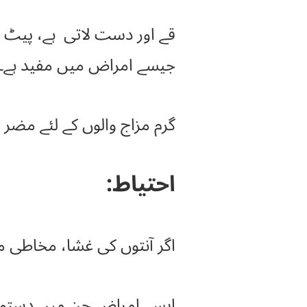
قے اور دست لاتی ہے، پیٹ در
جیسے امراض میں مفید ہے۔
گرم مزاج والوں کے لئے مضر
احتیاط:
اگر آنتوں کی غشا، مخاطی می
ایسے امراض جن میں دستوں ک