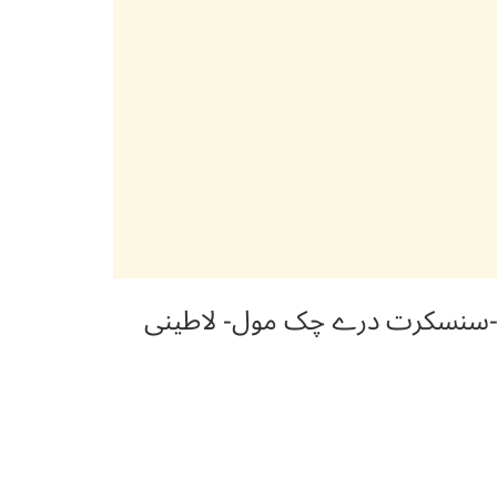
اپو -سنسکرت درے چک مول- لاطینی