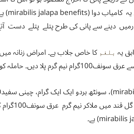
زقی ، اس
دارمیں دینے سے پانی کی طرح پتلے پتلے دست آتے ہ
بق یہ
بلغم
کو کبھی بھی استعمال نہیں کرانا چاہئے۔
روزانہ سات د