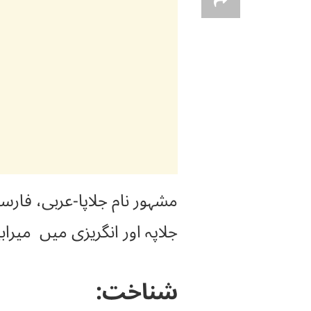
مشہور نام جلاپا-عربی، فار
جلاپہ اور انگریزی میں میرابیلس جالپا (s jalapa
شناخت: