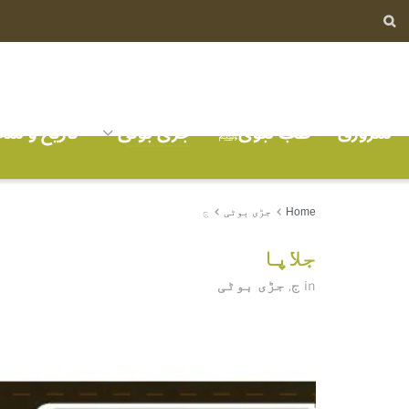
سرورق
طب نبویﷺ
جڑی بوٹی
تاریخ و ش
Home
جڑی بوٹی
ج
جلاپا
ج
جڑی بوٹی
,
in