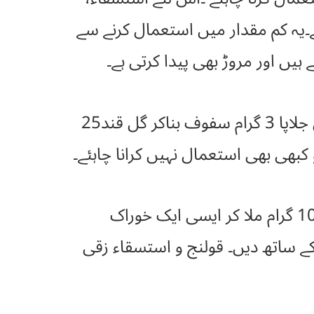
تسقاء لحمی میں یہ کامیاب دوا (mirabilis jalapa benefits) ہے۔یہ کم مقدار میں استعمال کرنے سے
یں اور مروڑ بھی پیدا کرتی ہے۔
کا خاص جلاب ہے۔ امراض زنانہ میں جلاپا 3 گرام سفوف بناکر گل قند25
قولنج میں جلاپا (mirabilis jalapa)، سونٹھ ہردو ایک ایک گرام، چینی سفید10 گرام ملا کر ایسی ایک خوراک
ن تک 20گرام گل قند میں ملاکر نیم گرم عرق سونف100گرام کے ساتھ دیں۔ قولنج و استسقاء زقی