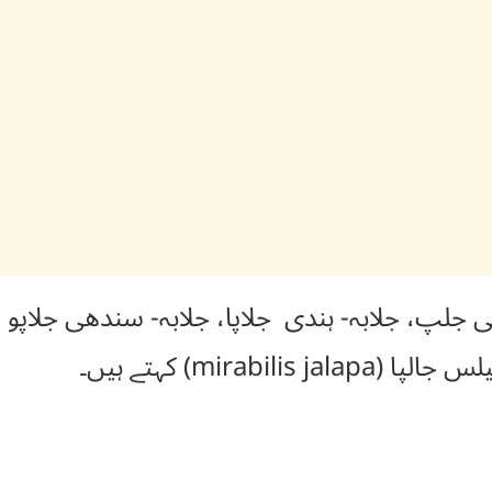
سی جلپ، جلابہ- ہندی جلاپا، جلابہ- سندھی جل
mirabili) کہتے ہیں۔