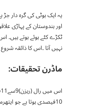
یہ ایک بوٹی کی گرہ دار جڑ ہ
اور ہندوستان کے پہاڑی علاقو
ٹکڑے کٹے ہوئے ہوتے ہیں۔ 
نہیں آتا ۔اس کا ذائقہ شروع 
ماڈرن تحقیقات:
ا
10فیصدی ہوتا ہے جو ایتھرمیں حل ہو جاتاہے۔ اس کے علاوہ دو گلوکوسائیڈ ہوتے ہیں.