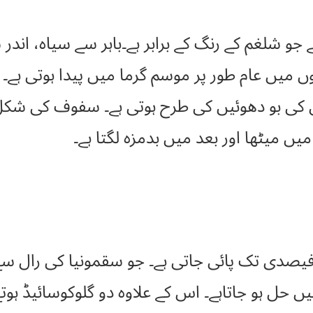
ے جو شلغم کے رنگ کے برابر ہے۔باہر سے سیاہ، اند
ں میں عام طور پر موسم گرما میں پیدا ہوتی ہے۔ ا
اس کی بو دھوئیں کی طرح ہوتی ہے۔ سفوف کی شک
میں میٹھا اور بعد میں بدمزہ لگتا ہے۔
س میں رال (ریزن)9سے11فیصدی تک پائی جاتی ہے۔ جو سقمونیا 