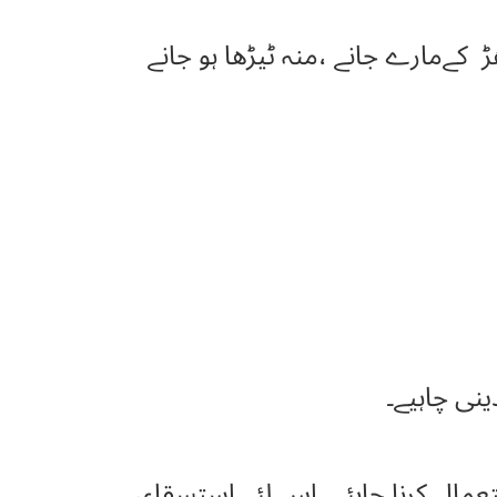
کےمارے جانے ،منہ ٹیڑھا ہو جانے
نی چاہیے۔
عمال کرنا چاہئے ۔اس لئے استسقاء،