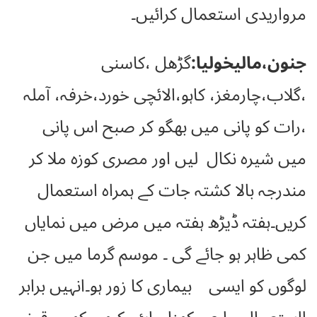
مرواریدی استعمال کرائیں۔
جنون،مالیخولیا:
گڑھل ،کاسنی
،گلاب،چارمغز، کاہو،الائچی خورد،خرفہ، آملہ
،رات کو پانی میں بھگو کر صبح اس پانی
میں شیرہ نکال لیں اور مصری کوزہ ملا کر
مندرجہ بالا کشتہ جات کے ہمراہ استعمال
کریں۔ہفتہ ڈیڑھ ہفتہ میں مرض میں نمایاں
کمی ظاہر ہو جائے گی ۔ موسم گرما میں جن
لوگوں کو ایسی بیماری کا زور ہو۔انہیں برابر