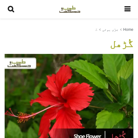
Home
جڑی بوٹی
گ
گُڑھل