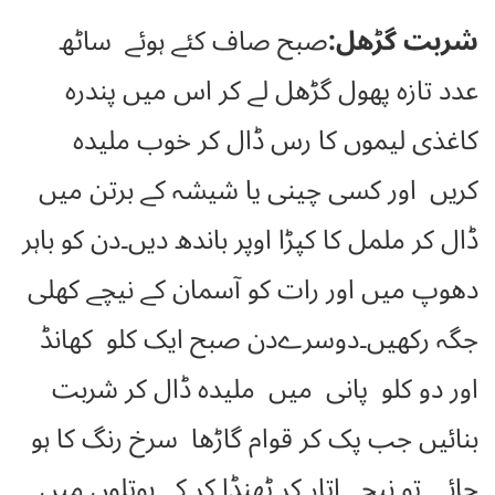
شربت گڑھل:
صبح صاف کئے ہوئے ساٹھ
عدد تازہ پھول گڑھل لے کر اس میں پندرہ
کاغذی لیموں کا رس ڈال کر خوب ملیدہ
کریں اور کسی چینی یا شیشہ کے برتن میں
ڈال کر ململ کا کپڑا اوپر باندھ دیں۔دن کو باہر
دھوپ میں اور رات کو آسمان کے نیچے کھلی
جگہ رکھیں۔دوسرےدن صبح ایک کلو کھانڈ
اور دو کلو پانی میں ملیدہ ڈال کر شربت
بنائیں جب پک کر قوام گاڑھا سرخ رنگ کا ہو
جائے تو نیچے اتار کر ٹھنڈا کر کے بوتلوں میں