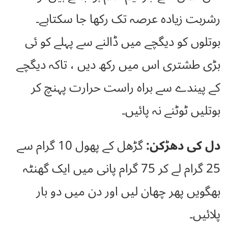
رشربت زیادہ عرصہ تک رکھا جا سکتاہے۔
بوتلوں کو دیگچے میں ڈالنے سے پہلے کو ئی
بڑی طشتری اس میں رکھ دیں ، تاکہ دیگچے
کے پیندے سے براہ راست حرارت پہنچ کر
بوتلیں ٹوٹنے نہ پائیں۔
دل کی دھڑکن:
گڑھل کے پھول 10 گرام سے
25 گرام لے کر 75 گرام پانی میں ایک گھنٹہ
بھگویں پھر چھان لیں اور دن میں دو بار
پلائیں۔