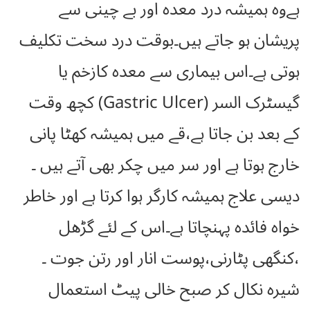
ہےوہ ہمیشہ درد معدہ اور بے چینی سے
پریشان ہو جاتے ہیں۔بوقت درد سخت تکلیف
ہوتی ہے۔اس بیماری سے معدہ کازخم یا
گیسٹرک السر (Gastric Ulcer) کچھ وقت
کے بعد بن جاتا ہے،قے میں ہمیشہ کھٹا پانی
خارج ہوتا ہے اور سر میں چکر بھی آتے ہیں ۔
دیسی علاج ہمیشہ کارگر ہوا کرتا ہے اور خاطر
خواہ فائدہ پہنچاتا ہے۔اس کے لئے گڑھل
،کنگھی پٹارنی،پوست انار اور رتن جوت ۔
شیرہ نکال کر صبح خالی پیٹ استعمال