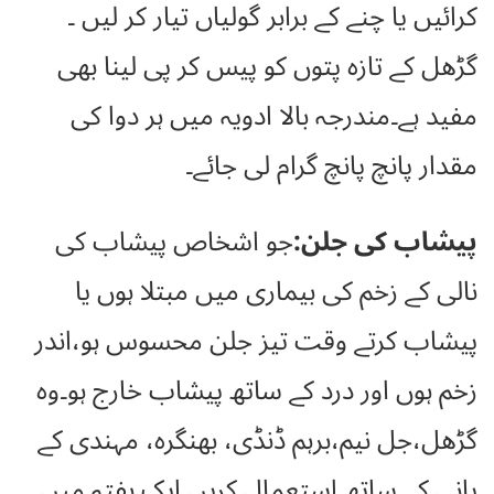
کرائیں یا چنے کے برابر گولیاں تیار کر لیں ۔
گڑھل کے تازہ پتوں کو پیس کر پی لینا بھی
مفید ہے۔مندرجہ بالا ادویہ میں ہر دوا کی
مقدار پانچ پانچ گرام لی جائے۔
پیشاب کی جلن:
جو اشخاص پیشاب کی
نالی کے زخم کی بیماری میں مبتلا ہوں یا
پیشاب کرتے وقت تیز جلن محسوس ہو،اندر
زخم ہوں اور درد کے ساتھ پیشاب خارج ہو۔وہ
گڑھل،جل نیم،برہم ڈنڈی، بھنگرہ، مہندی کے
پانی کے ساتھ استعمال کریں۔ایک ہفتہ میں