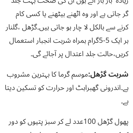
زیادہ بار بار آتے ہوں ان کی صحت بہت جلد
گر جاتی ہے اور وہ اٹھنے بیٹھنے یا کسی کام
کرنے سے بالکل لا چار ہو جاتی ہیں۔گڑھل ،گلنار
ہر ایک 5-5گرام ہمراہ شربت انجبار استعمال
کریں،حالت جلد اعتدال پر آجائے گی۔
شربت گڑھل:
موسم گرما کا بہترین مشروب
ہے۔اندرونی گھبراہٹ اور حرارت کو تسکین دیتا
ہے۔
پھول گڑھل 100عدد لے کر سبز پتیوں کو دور