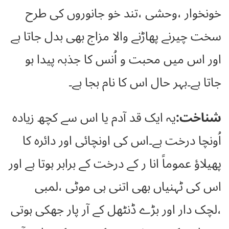
خونخوار ،وحشی ،تند خو جانوروں کی طرح
سخت چیرنے پھاڑنے والا مزاج بھی بدل جاتا ہے
اور اس میں محبت و اُنس کا جذبہ پیدا ہو
جاتا ہے۔بہر حال اس کا نام بجا ہے۔
شناخت:
یہ ایک قد آدم یا اس سے کچھ زیادہ
اُونچا درخت ہے۔اس کی اونچائی اور دائرہ کا
پھیلاؤ عموماً انا ر کے درخت کے برابر ہوتا ہے اور
اس کی ٹہنیاں بھی اتنی ہی موٹی ،لمبی
،لچک دار اور بڑے ڈنٹھل کے آر پار جھکی ہوتی