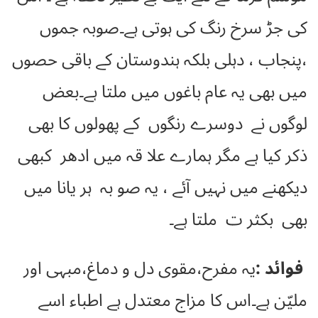
کی جڑ سرخ رنگ کی ہوتی ہے۔صوبہ جموں
،پنجاب ، دہلی بلکہ ہندوستان کے باقی حصوں
میں بھی یہ عام باغوں میں ملتا ہے۔بعض
لوگوں نے دوسرے رنگوں کے پھولوں کا بھی
ذکر کیا ہے مگر ہمارے علا قہ میں ادھر کبھی
دیکھنے میں نہیں آئے ، یہ صو بہ ہر یانا میں
بھی بکثر ت ملتا ہے۔
فوائد :
یہ مفرح،مقوی دل و دماغ،مبہی اور
ملیّن ہے۔اس کا مزاج معتدل ہے اطباء اسے