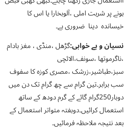
ااستعمال جاری رکھنا چاہئے۔کبھی کھبی قبض
ہونے پر شربت املی ،آلوبخارا یا اس کا
خیساندہ دینا ضروری ہے۔
نسیان و بے خوابی:
گڑھل ،منڈی ، مغز بادام
،ناگرموتھا ،سونف،الائچی
سبز،طباشیر،زرشک ،مصری کوزہ کا سفوف
سب برابر۔تین گرام سے چھ گرام تک دن میں
دوبار250گرام گائے کے گرم دودھ کے ساتھ
استعمال کرائیں۔دوہفتہ متواتر استعمال کے
بعد نتیجہ ملاحظہ فرمائیں۔