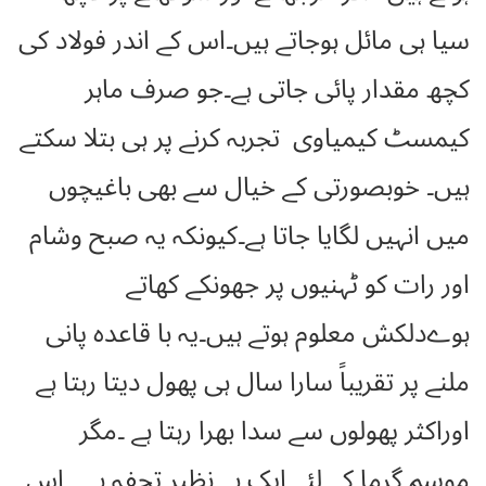
سیا ہی مائل ہوجاتے ہیں۔اس کے اندر فولاد کی
کچھ مقدار پائی جاتی ہے۔جو صرف ماہر
کیمسٹ کیمیاوی تجربہ کرنے پر ہی بتلا سکتے
ہیں۔ خوبصورتی کے خیال سے بھی باغیچوں
میں انہیں لگایا جاتا ہے۔کیونکہ یہ صبح وشام
اور رات کو ٹہنیوں پر جھونکے کھاتے
ہوےدلکش معلوم ہوتے ہیں۔یہ با قاعدہ پانی
ملنے پر تقریباً سارا سال ہی پھول دیتا رہتا ہے
اوراکثر پھولوں سے سدا بھرا رہتا ہے ۔مگر
موسم گرما کے لئے ایک بے نظیر تحفہ ہے ۔ اس