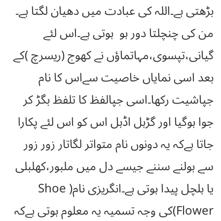
بڑھتی ہے۔اللہ کی عبادت میں دھیان لگتا ہے۔
من کی چنچلتا دور ہو ہوتی ہے۔اس لئے
گیانی،تپسوی،مہاتماؤں نے کھوج (ریسرچ )کے
بعد اسی نمایاں خاصیت سےاس کا نام
جپاشیت رکھا۔اسی جپالفظ کا تلفظ بگڑ کر
جوا ہوگیا اور گڑہل اڈہل اس کو اس لئے پکارا
جاتا ہےکہ یہ دونوں نام متواتر لگاتار زور زور
سے بولنے سننے جیسے دل میں ملبور،کھلبلی
یا ہلچل پیدا ہوتی ہے۔انگریزی نام( Shoe
Flower)کی وجہ تسمیہ یہ معلوم ہوتی ہےکہ