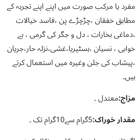
مفرد یا مرکب صورت میں اپنے اپنے تجربہ کے
مطابق خفقان ،چڑچڑے پن ،فاسد خیالات
،دماغی بخارات ، دل و جگر کی گرمی ، بے
خوابی ، نسیان ،ہسٹیریا،غشی،نزلہ حار،جریان
،پیشاب کی جلن وغیرہ میں استعمال کرتے
ہیں۔
مزاج:
معتدل ۔
مقدار خوراک:
5گرام سے10گرام تک ۔