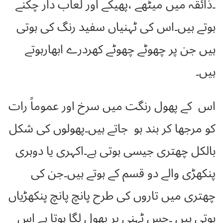
۔ذائقہ میں میٹھے ،پھیکے اور لعاب دار چکنے
ہوتے ہیں۔اس کی ٹہنیاں سفید رنگ کی ہوتی
ہیں جن پر چھوٹے چھوٹے کھردرے ابھارہوتے
ہیں۔
اس کے پھول رنگت میں سرخ اور عموماً رات
کو مرجھا کر بند ہو جاتے ہیں۔پھولوں کی شکل
بالکل چھتری جیسی ہوتی ہے۔اکہری یا دوہری
پنکھڑی والے دو قسم کے ہوتے ہیں۔جن کی
چھتری میں تاروں کی طرح پانچ پانچ پنکھڑیاں
ہوتی ہیں ۔جس ٹہنی پر پھول لگا ہوتا ہے اس