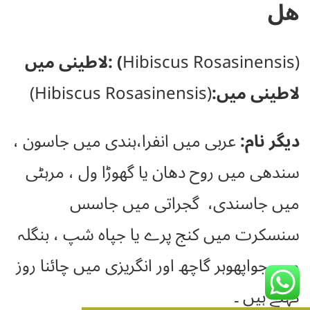
ھل
(Hibiscus Rosasinensis
) :
لاطینی میں
لاطینی میں:
(Hibiscus Rosasinensis)
دیگر نام
:
عربی میں انفرا،ہندی میں جاسون ،
سندھی میں روح دھان یا گھوڑا ول ، مرہٹی
میں جاسندی، گجراتی میں جاسس
سنسکرت میں کنج پرے یا جپاہ شپ ، بنگلہ
میں جواپھوہر گاچھ اور انگریزی میں چائنا روز
کہتے ہیں ۔