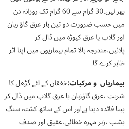
بھر لیں۔30 گرام سے 60 گرام تک روزانہ دن
میں حسب ضرورت دو تین بار عرق گاؤ زبان
اور گلاب یا عرق کیوڑہ میں ڈال کر
پلائیں،مندرجہ بالا تمام بیماریوں میں اپنا اثر
ظاہر کرے گا۔
بیماریاں و مرکبات:
خفقان کے لئے گڑھل کا
شربت ،عرق گاؤزبان یا عرق گلاب میں ڈال کر
پینا فائدہ دیتا ہےاور اس کے ساتھ کشتہ سنگ
یشب ،زہر مہرہ خطائی،عقیق اور صدف