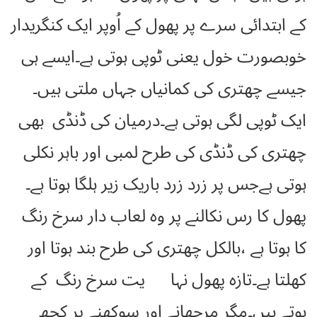
کے ابتدائی سرے پر پھول کے اُوپر ایک کنگریدار
خوبصورت خول یعنی ٹوپی ہوتی ہے۔ایسے ہی
جیسے چھتری کی کمانیاں جہاں ملتی ہیں۔
ایک ٹوپی لگی ہوتی ہے۔درمیان کی ڈنڈی بھی
چھتری کی ڈنڈی کی طرح لمبی اور باہر نکلی
ہوتی ہےجس پر زرد زرد باریک زیر ہلگا ہوتا ہے۔
پھول کا رس نکالنے پر وہ لعاب دار سرخ رنگ
کا ہوتا ہے ،بالکل چھتری کی طرح بند ہوتا اور
کھلتا ہے۔تازہ پھول نہا یت سرخ رنگ کے
ہوتے ہیں۔مگر مرجھانے اور سوکھنے پر کچھ