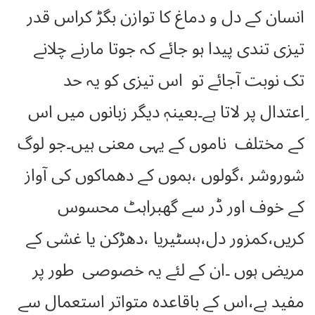
انسان کے دل و دماغ کا توازن بگڑ کراس قدر
تیزی تندی پیدا ہو جائے کہ جوتا مارنے چلانے
تک نوبت آجائے تو اس تیزی کو یہ حد
ِاعتدال پر لاتا ہے۔بعینہٖ دیگر زبانوں میں اس
کے مختلف ناموں کے یہی معنی ہیں۔جو لوگ
شوروشر ،گولوں ،بموں کے دھماکوں کی آواز
کے خوف اور ڈر سے گھبراہٹ محسوس
کریں،کمزور دل،ہسٹیریا ،دھڑکن یا غشی کے
مریض ہوں ۔ان کے لئے یہ خصوصی طور پر
مفید ہے،اس کے باقاعدہ متواتر استعمال سے