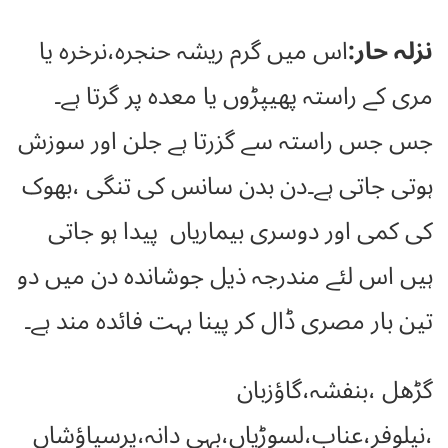
نزلہ حار:
اس میں گرم ریشہ حنجرہ،نرخرہ یا
مری کے راستہ پھیپڑوں یا معدہ پر گرتا ہے۔
جس جس راستہ سے گزرتا ہے جلن اور سوزش
ہوتی جاتی ہے۔دن بدن سانس کی تنگی ،بھوک
کی کمی اور دوسری بیماریاں پیدا ہو جاتی
ہیں اس لئے مندرجہ ذیل جوشاندہ دن میں دو
تین بار مصری ڈال کر پینا بہت فائدہ مند ہے۔
گڑھل ،بنفشہ،گاؤزبان
،نیلوفر،عناب،لسوڑیاں،بہی دانہ،پرسیاؤشاں