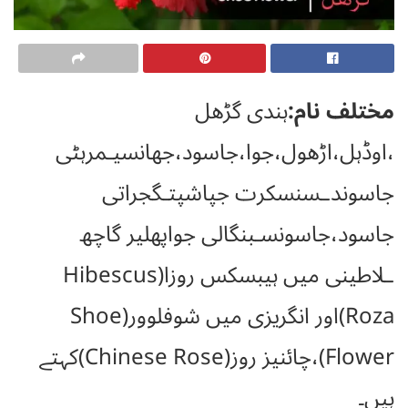
مختلف نام:
ہندی گڑھل
،اوڈہل،اڑھول،جوا،جاسود،جھانسیـمرہٹی
جاسوندـسنسکرت جپاشپتـگجراتی
جاسود،جاسونسـبنگالی جواپھلیر گاچھ
ـلاطینی میں ہیبسکس روزا(Hibescus
Roza)اور انگریزی میں شوفلوور(Shoe
Flower)،چائنیز روز(Chinese Rose)کہتے
ہیں۔