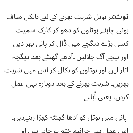
نوٹ:
ہر بوتل شربت بھرنے کے لئے بالکل صاف
ہونی چاہئے۔بوتلوں کو دھو کر کارک سمیت
کسی بڑے دیگچے میں ڈال کر پانی بھر دیں
اور نیچے آگ جلائیں ۔آدھے گھنٹے بعد دیگچہ
اتار لیں اور بوتلوں کو نکال کر اس میں شربت
بھریں۔ شربت بھرنے کے بعد دوبارہ یہی عمل
کریں، یعنی اُبلتے
پانی میں بوتل کو آدھا گھنٹہ کھڑا رہنےدیں۔
اس عمل سے جراثیم ختم ہو جاتے ہیں او