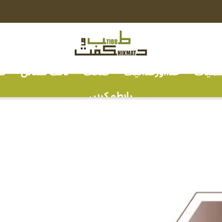
خصیات
غذااورغذائیت
صحت
لائف سٹائل
ف
رابطہ کریں