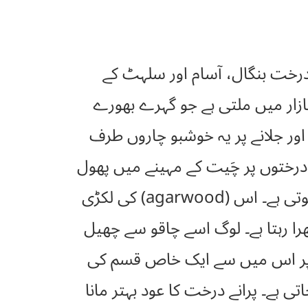
اس کے درخت بنگال، آسام اور سلہٹ کے
ازار میں ملتی ہے جو گہرے بھورے
ر جلانے پر یہ خوشبو چاروں طرف
 درختوں پر چَیت کے مہینے میں پھول
آتے ہیں اور اس کے بیچ ساون میں پکتے ہیں۔ اس کی چھال اور لکڑی بڑی نرم ہوتی ہے۔ اس (agarwood) کی لکڑی
را رہتا ہے۔ لوگ اسے چاقو سے چھیل
نے پر اس میں سے ایک خاص قسم کی
ی ہے۔ پرانے درخت کا عود بہتر مانا