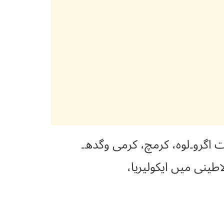
فارسی عودغرقی۔ سنسکرت اگرو۔لوہ، کرمچ، کرمی وگدھ۔
گر، کرشن اگر۔ گجراتی اگر۔ بنگالی اگرو۔ انگریزی ایلووڈ(Agarwood) لاطینی میں ایکولیریا،