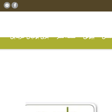
ٹنس
بیوٹی
نقطہ نظر
جڑی بوٹیاں خریدیں