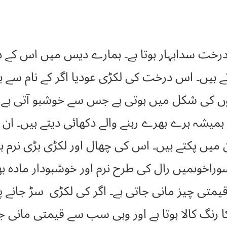
رقی (agarwood) کا درخت سدابہار ہوتا ہے۔ ہمارے دیس میں 
ے ہیں۔ اس درخت کی لکڑی عودیا اگر کے نام سے ب
ں کی شکل میں ہوتی ہے جس سے خوشبو آتی ہے او
ہمیشہ ہرے بھرے رہنے والے دکھائی دیتے ہیں۔ ان
وراخوںمیں رال کی طرح نرم اور خوشبودار مادہ بھ
 قیمتی چیز مانی جاتی ہے۔ اگر کی لکڑی سڑ جا
رنگ کالا ہوتا ہے اور وہی سب سے قیمتی مانی جات