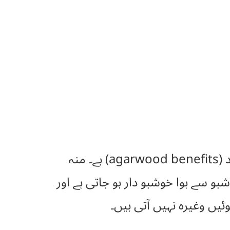
مقوی معدہ، مقوی اعضاۓرئیسہ، ریاح دور کرنے اور مردانہ کمزوری میں مفید (agarwood benefits) ہے۔ منہ
بو سے ہوا خوشبو دار ہو جاتی ہے اور
یں وغیرہ نہیں آتی ہیں۔