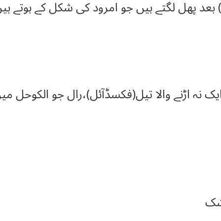
ایک نہ اڑنے والا تیل(فکسڈآئل)،رال جو الکوحل م
شک