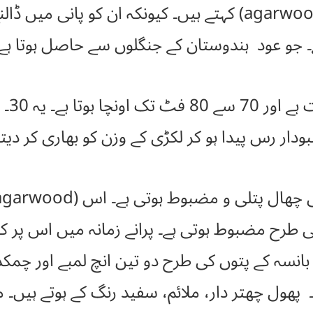
جاتا ہے۔ اسکو’’عود غرقی‘‘ (agarwood) کہتے ہیں۔ کیونکہ
ہے۔ جو عود ہندوستان کے جنگلوں سے حاصل ہوتا ہے
ودار رس پیدا ہو کر لکڑی کے وزن کو بھاری کر دیتا 
ی طرح مضبوط ہوتی ہے۔ پرانے زمانہ میں اس پر ک
بانسہ کے پتوں کی طرح دو تین انچ لمبے اور چمکدار
پھول چھتر دار، ملائم، سفید رنگ کے ہوتے ہیں۔ 