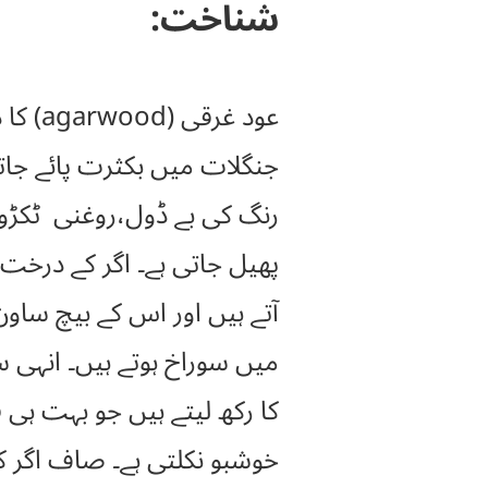
شناخت:
عود غ
جنگلات میں بکثرت پائے جات
رنگ کی بے ڈول،روغنی ٹکڑو
پھیل جاتی ہے۔ اگر کے درخت 
میں سوراخ ہوتے ہیں۔ انہی س
کا رکھ لیتے ہیں جو بہت ہی
خوشبو نکلتی ہے۔ صاف اگر کا 