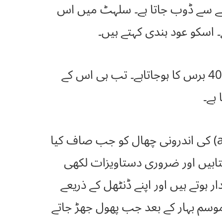
 ان کو پانی میں ڈالنے سے ڈوب جاتا ہے۔ سلہٹ میں اس
۔ اسکو عود ہندی کہتے ہیں۔
عود کا درخت سدا بہار درخت ہے اور 70 سے 80 فٹ تک اونچا ہوتا ہے۔ یہ 30۔ 40 برس کا ہوجاتاہے۔ تب ہی اس کے
ہے۔
اگر( عود ہندی) کے درخت کی چھال پتلی و مضبوط ہوتی ہے۔ اس (agarwood) کی اندرونی چھال کو جب صاف کیا
تابیں اور ضروری دستاویزات لکھی
 ہوتے ہیں اور اپنے ڈنٹھل کے ذریعے
موسم بہار کے بعد جب پھول جھڑ جاتے