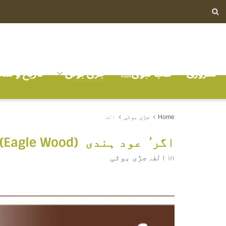
سرورق
طب نبویﷺ
جڑی بوٹی
تاریخ و ش
Home
جڑی بوٹی
الف
اگر’ عود ہندی (Eagle Wood)
الف
جڑی بوٹی
,
in