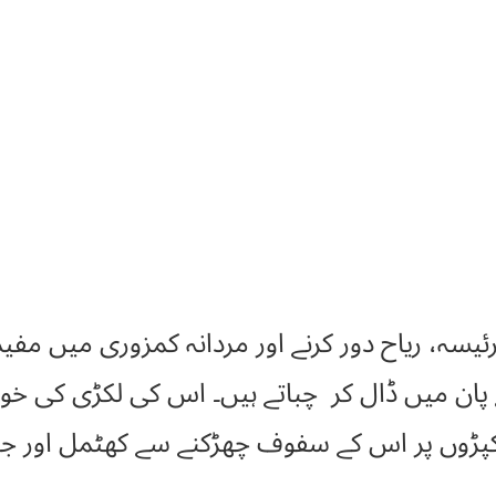
ے پان میں ڈال کر چباتے ہیں۔ اس کی لکڑی کی خوش
کپڑوں پر اس کے سفوف چھڑکنے سے کھٹمل اور جوئ