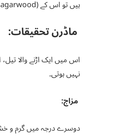
ہیں تو اس کے (agarwood) بعد پھل لگتے ہیں جو امرود کی شکل کے ہوتے ہیں۔
ماڈرن تحقیقات:
اس میں ایک اڑنے والا تیل، 
نہیں ہوتی۔
مزاج:
دوسرے درجہ میں گرم و خ