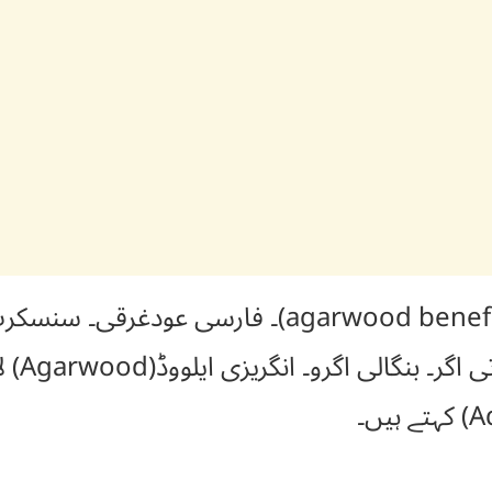
ہندی اگر۔ اردو عود ہندی(agarwood benefits)۔ 
مراٹھی ا