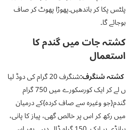
پلٹس پکا کر باندھیں۔پھوڑا پھوٹ کر صاف
ہوجائے گا۔
کشتہ جات میں گندم کا
استعمال
کشتہ شنگرف:
شنگرف 20 گرام کی دوڈ لیا
ں لے کر ایک کورسکورے میں 750 گرام
گندم{جو وغیرہ سے صاف کردہ}کے درمیان
میں رکھ کر اس پر خالص گھی، پیاز کا پانی،
برانڈی ہر ایک 150 گرام ڈال دیں۔ پھر اسے