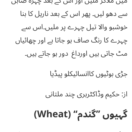
میں ملاکر ملیں اور اس کے بعد چہرہ صابن
سے دھو لیں۔ پھر اس کے بعد ناریل کا بنا
خوشبو والا تیل چہرے پر ملیں۔اس سے
چہرے کا رنگ صاف ہو جاتا ہے اور چھائیاں
مٹ جاتی ہیں اورداغ دور ہو جاتے ہیں۔
جڑی بوٹیوں کاانسائیکلو پیڈیا
از: حکیم وڈاکٹرہری چند ملتانی
گہیوں ’’گندم‘‘ (
Wheat)