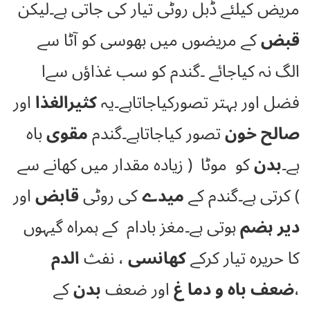
مریض کیلئے ڈبل روٹی تیار کی جاتی ہے۔لیکن
قبض
کے مریضوں میں بھوسی کو آٹا سے
الگ نہ کیاجائے ۔گندم کو سب غذاؤں سےا
فضل اور بہتر تصورکیاجاتاہے۔یہ
کثیرالغذا
اور
صالح خون
تصور کیاجاتاہے۔گندم
مقوی
باہ
ہے۔
بدن
کو موٹا ( زیادہ مقدار میں کھانے سے
) کرتی ہے۔گندم کے
میدے
کی روٹی
قابض
اور
دیر ہضم
ہوتی ہے۔مغز بادام کے ہمراہ گیہوں
کا حریرہ تیار کرکے
کھانسی
، نفث
الدم
،
ضعف باہ و دما غ
اور ضعف
بدن
کے