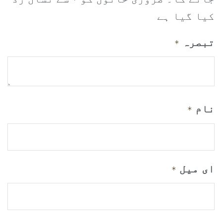
کیا گیا ہے
تبصرہ
*
نام
*
ای میل
*