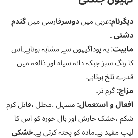
دیگرنام:
عربی میں
دوسر
فارسی میں
گندم
دشتی
۔
ماہیت
: یہ پوداگیہوں سے مشابہ ہوتاہے۔اس
کا رنگ سبز جبکہ دانہ سیاہ اور ذائقہ میں
قدرے تلخ ہوتاہے۔
مزاج:
گرم تر۔
افعال و استعمال:
مسہل ،محلل ،قاتل کرم
شکم ،خشک خارش اور بال خورہ کو اس کا
لیپ مفید ہے۔مادہ کو پختہ کرتی ہے۔
خشکی