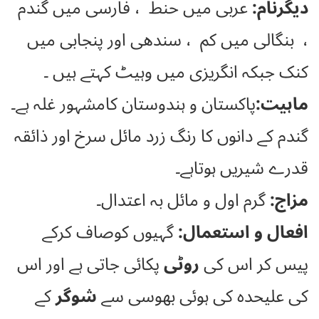
دیگرنام:
عربی میں حنط ، فارسی میں گندم
، بنگالی میں کم ، سندھی اور پنجابی میں
کنک جبکہ انگریزی میں وہیٹ کہتے ہیں ۔
ماہیت:
پاکستان و ہندوستان کامشہور غلہ ہے۔
گندم کے دانوں کا رنگ زرد مائل سرخ اور ذائقہ
قدرے شیریں ہوتاہے۔
مزاج:
گرم اول و مائل بہ اعتدال۔
افعال و استعمال:
گہیوں کوصاف کرکے
پیس کر اس کی
روٹی
پکائی جاتی ہے اور اس
کی علیحدہ کی ہوئی بھوسی سے
شوگر
کے