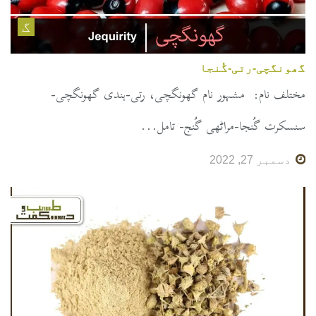
گ
گھونگچی-رتی-گُنجا
مختلف نام: مشہور نام گھونگچی، رتی-ہندی گھونگچی-
سنسکرت گُنجا-مراٹھی گُنج- تامل...
دسمبر 27, 2022