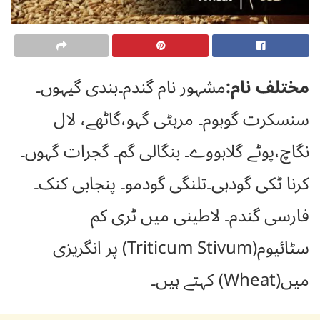
مختلف نام:
مشہور نام گندم۔ہندی گیہوں۔
سنسکرت گوہوم۔ مرہٹی گہو،گاٹھے، لال
نگاچ،پوٹے گلاہووے۔ بنگالی گم۔ گجرات گہوں۔
کرنا ٹکی گودہی۔تلنگی گودمو۔ پنجابی کنک۔
فارسی گندم۔ لاطینی میں ٹری کم
سٹائیوم(Triticum Stivum) پر انگریزی
میں(Wheat) کہتے ہیں۔