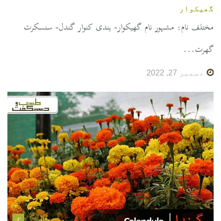
گھیکوار
مختلف نام: مشہور نام گھیکوار- ہندی کنوار گندل- سنسکرت
گھرت...
دسمبر 27, 2022
گ