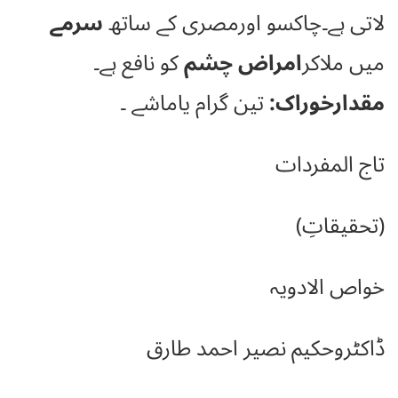
لاتی ہے۔چاکسو اورمصری کے ساتھ
سرمے
میں ملاکر
امراض چشم
کو نافع ہے۔
مقدارخوراک:
تین گرام یاماشے ۔
تاج المفردات
(تحقیقاتِ)
خواص الادویہ
ڈاکٹروحکیم نصیر احمد طارق