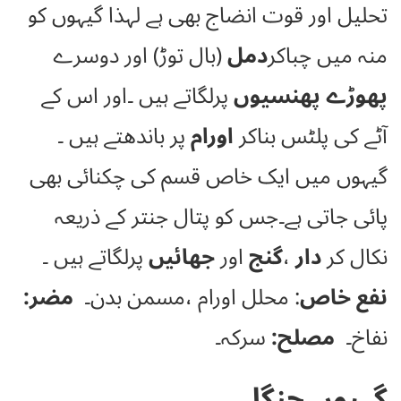
تحلیل اور قوت انضاج بھی ہے لہذا گیہوں کو
منہ میں چباکر
دمل
(بال توڑ) اور دوسرے
پھوڑے پھنسیوں
پرلگاتے ہیں ۔اور اس کے
آٹے کی پلٹس بناکر
اورام
پر باندھتے ہیں ۔
گیہوں میں ایک خاص قسم کی چکنائی بھی
پائی جاتی ہے۔جس کو پتال جنتر کے ذریعہ
نکال کر
دار
،
گنج
اور
جھائیں
پرلگاتے ہیں ۔
نفع خاص
: محلل اورام ،مسمن بدن۔
مضر:
نفاخ۔
مصلح:
سرکہ۔
گہیوں جنگلی