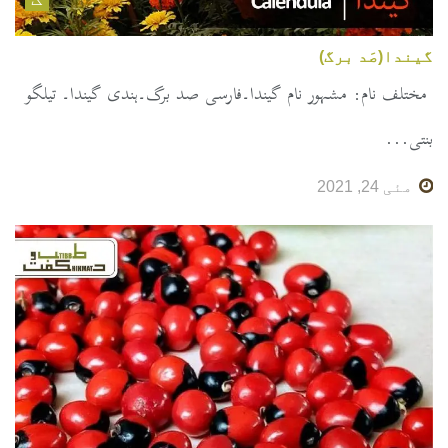
گیندا(صَد برگ)
مختلف نام: مشہور نام گیندا۔فارسی صد برگ۔ہندی گیندا۔ تیلگو
بنتی...
مئی 24, 2021