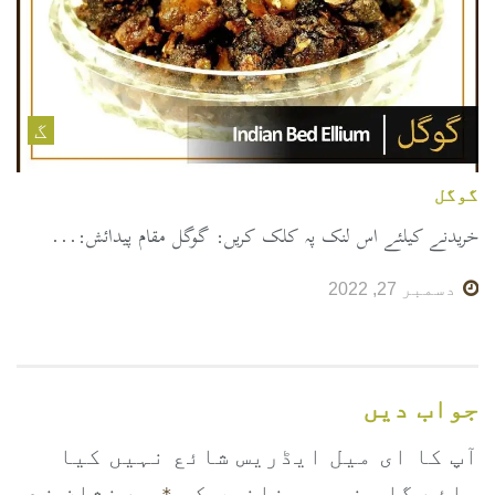
گ
گوگل
خریدنے کیلئے اس لنک پہ کلک کریں: گوگل مقام پیدائش:...
دسمبر 27, 2022
جواب دیں
آپ کا ای میل ایڈریس شائع نہیں کیا
جائے گا۔
ضروری خانوں کو
سے نشان زد
*