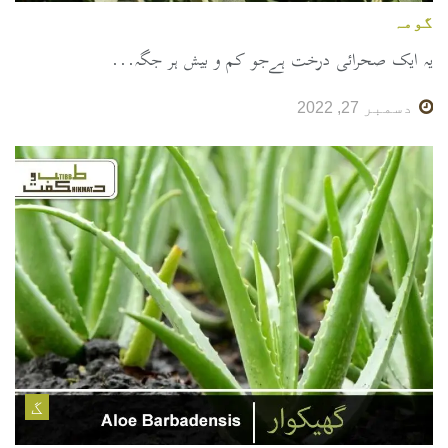
گومہ
یہ ایک صحرائی درخت ہےجو کم و بیش ہر جگہ...
دسمبر 27, 2022
گ