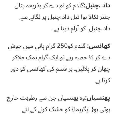
داد ،چنبل:
گندم کو نم دے کر بذریعہ پتال
جنتر نکالا ہوا تیل داد،چنبل پر لگانے سے
داد،چنبل کو آرام دیتا ہے۔
کھانسی:
گندم کو250 گرام پانی میں جوش
دے کر ⅓ حصہ رہے تو ایک گرام نمک ملاکر
چھان کر پلائیں۔ ہر قسم کی کھانسی کو دور
کرتا ہے۔
پھنسیاں:
وہ پھنسیاں جن سے رطوبت خارج
ہوتی ہو{ ایگزیما} کو خشک کرنے کے لئے