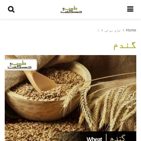
Home
جڑی بوٹی
گ
گندم