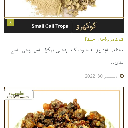
گ
گوکھرو{خار خسک}
مختلف نام:اردو نام خارخسک۔ پنجابی بھکڑا۔ تامل ترنجی۔ اسے
ہندی...
دسمبر 30, 2022