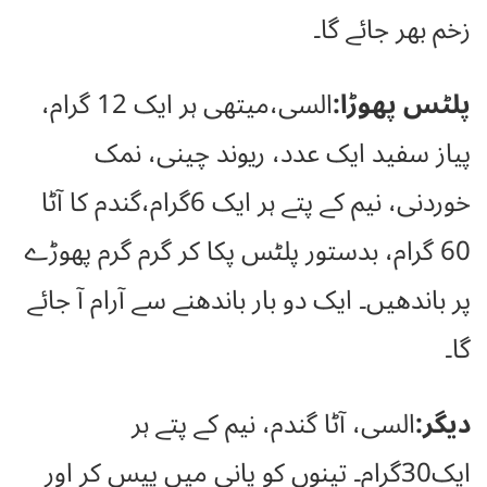
زخم بھر جائے گا۔
پلٹس پھوڑا:
السی،میتھی ہر ایک 12 گرام،
پیاز سفید ایک عدد، ریوند چینی، نمک
خوردنی، نیم کے پتے ہر ایک 6گرام،گندم کا آٹا
60 گرام، بدستور پلٹس پکا کر گرم گرم پھوڑے
پر باندھیں۔ ایک دو بار باندھنے سے آرام آ جائے
گا۔
دیگر:
السی، آٹا گندم، نیم کے پتے ہر
ایک30گرام۔ تینوں کو پانی میں پیس کر اور