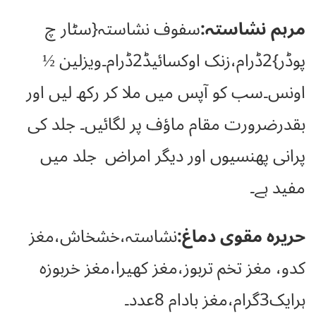
مرہم نشاستہ:
سفوف نشاستہ{سٹار چ
پوڈر}2ڈرام،زنک اوکسائیڈ2ڈرام۔ویزلین ½
اونس۔سب کو آپس میں ملا کر رکھ لیں اور
بقدرضرورت مقام ماؤف پر لگائیں۔ جلد کی
پرانی پھنسیوں اور دیگر امراض جلد میں
مفید ہے۔
حریرہ مقوی دماغ:
نشاستہ،خشخاش،مغز
کدو، مغز تخم تربوز،مغز کھیرا،مغز خربوزہ
ہرایک3گرام،مغز بادام 8عدد۔