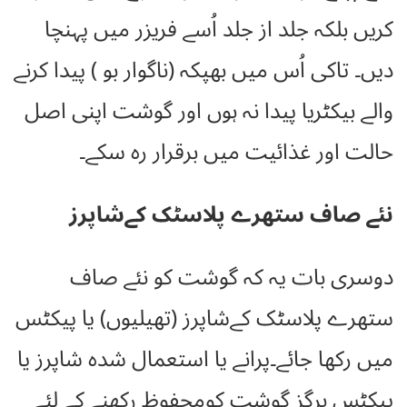
کریں بلکہ جلد از جلد اُسے فریزر میں پہنچا
دیں۔ تاکی اُس میں بھپکہ (ناگوار بو ) پیدا کرنے
والے بیکٹریا پیدا نہ ہوں اور گوشت اپنی اصل
حالت اور غذائیت میں برقرار رہ سکے۔
نئے صاف ستھرے پلاسٹک کےشاپرز
دوسری بات یہ کہ گوشت کو نئے صاف
ستھرے پلاسٹک کےشاپرز (تھیلیوں) یا پیکٹس
میں رکھا جائے۔پرانے یا استعمال شدہ شاپرز یا
پیکٹس ہرگز گوشت کومحفوظ رکھنے کے لئے