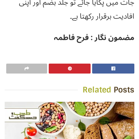
جات میں پکایا جائے تو جلد ہضم اور اپنی
افادیت برقرار رکھتا ہے۔
مضمون نگار : فرح فاطمہ
Related
Posts