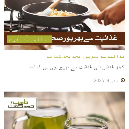
غذااورغذائیت
غذائیت سے بھرپور صحت بخش کھانے
کچھ غذائیں اتنی غذائیت سے بھرپور ہوتی ہیں کہ ایسا...
مئی 9, 2025