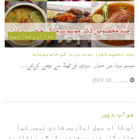
غذااورغذائیت
چند مخصوص ڈشز، موسم سرما کی خاص سوغات
موسم سرما میں جہاں سردی اور ٹھنڈ سے بچنے کےلئے...
جنوری 18, 2024
جواب دیں
آپ کا ای میل ایڈریس شائع نہیں کیا
جائے گا۔
ضروری خانوں کو
سے نشان زد
*