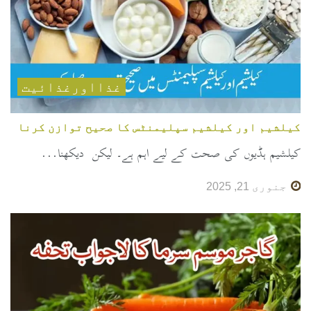
غذااورغذائیت
کیلشیم اور کیلشیم سپلیمنٹس کا صحیح توازن کرنا
کیلشیم ہڈیوں کی صحت کے لیے اہم ہے۔ لیکن دیکھنا...
جنوری 21, 2025