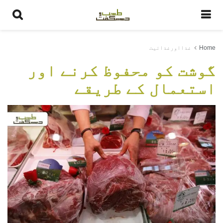
Home
غذااورغذائیت
گوشت کو محفوظ کرنے اور
استعمال کے طریقے