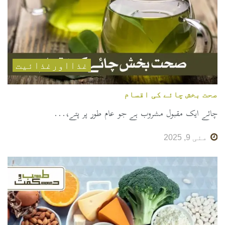
غذااورغذائیت
صحت بخش چائے کی اقسام
چائے ایک مقبول مشروب ہے جو عام طور پر پتے،...
مئی 9, 2025