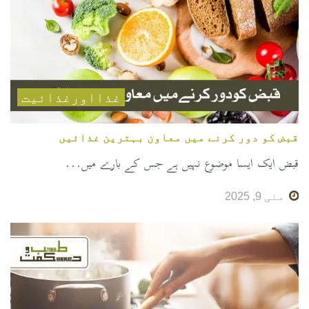
غذااورغذائیت
قبض کو دور کرنے میں معاون بہترین غذائیں
قبض ایک ایسا موضوع نہیں ہے جس کے بارے میں...
مئی 9, 2025