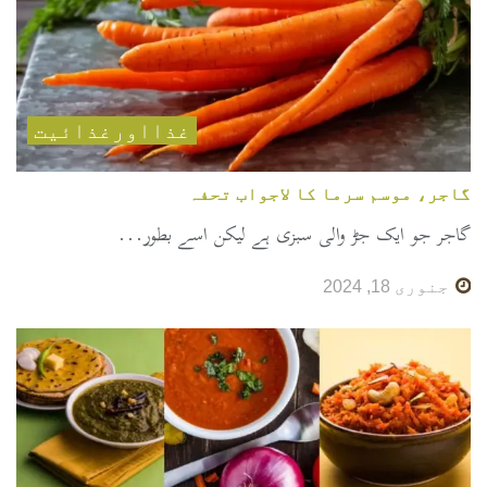
غذااورغذائیت
گاجر، موسم سرما کا لاجواب تحفہ
گاجر جو ایک جڑ والی سبزی ہے لیکن اسے بطور...
جنوری 18, 2024