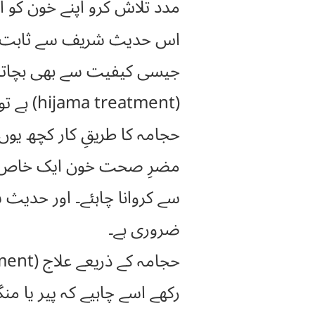
مدد تلاش کرو اپنے خون کو ا
اس حدیث شریف سے ثابت ہو
جیسی کیفیت سے بھی بچاتا ہ
(hijama treatment) ہے تو وہ حجامہ (cupping therapy) میں ہے۔”
حجامہ کا طریقِ کار کچھ ی
مضرِ صحت خون ایک خاص مقد
سے کروانا چاہئے۔ اور حدیث 
ضروری ہے۔
رکھے اسے چاہیے کہ پیر یا م