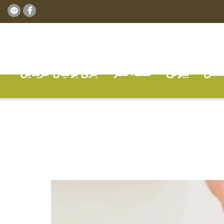
ٹنس
بیوٹی
نقطہ نظر
جڑی بوٹیاں خریدیں