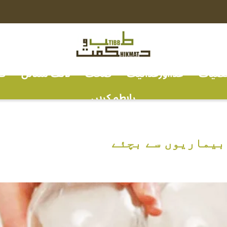
خصیات
غذااورغذائیت
صحت
لائف سٹائل
ف
رابطہ کریں
بیماریوں سے بچئے