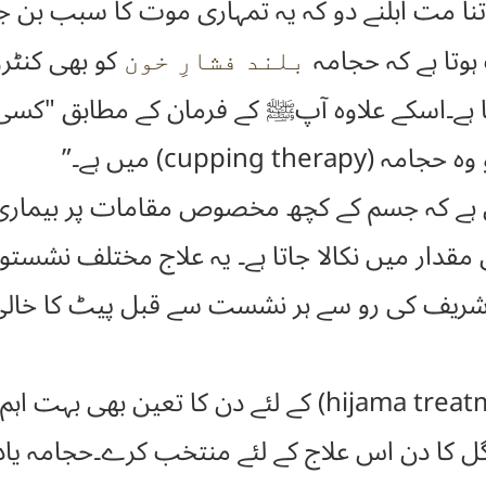
تنا مت ابلنے دو کہ یہ تمہاری موت کا سبب بن جا
تا ہے کہ حجامہ
کو بھی کنٹرول
بلند فشارِ خون
ے۔اسکے علاوہ آپﷺ کے فرمان کے مطابق "کسی بھ
وں ہے کہ جسم کے کچھ مخصوص مقامات پر بیماری
ار میں نکالا جاتا ہے۔ یہ علاج مختلف نشستو
شریف کی رو سے ہر نشست سے قبل پیٹ کا خالی ہون
حجامہ کے ذریعے علاج (hijama treatment) کے لئے دن 
نگل کا دن اس علاج کے لئے منتخب کرے۔حجامہ یاد