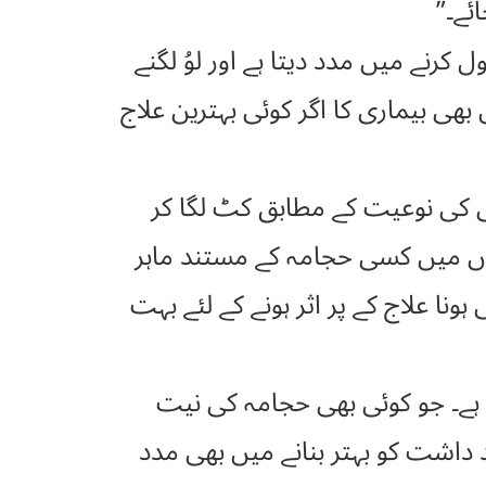
ئے۔”
 کرنے میں مدد دیتا ہے اور لوُ لگنے
ی بیماری کا اگر کوئی بہترین علاج
 کی نوعیت کے مطابق کٹ لگا کر
ں میں کسی حجامہ کے مستند ماہر
ا علاج کے پر اثر ہونے کے لئے بہت
کا تعین بھی بہت اہم ہے۔ جو کوئی بھی حجامہ کی نیت
 داشت کو بہتر بنانے میں بھی مدد