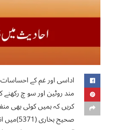
اداسی اور غم کے احساسات ہ
کریں کہ ہمیں کوئی بھی من
صحیح بخاری (5371)میں انس ابنِ مالک ؓسے روایت ہے کہ آپ ﷺ ارشاد فرماتے ہیں:۔