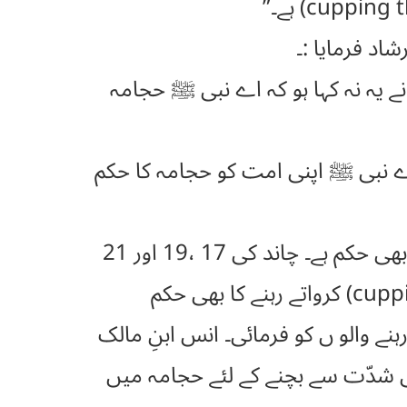
یہ نہ کہا ہو کہ اے نبی ﷺ حجامہ
 نبی ﷺ اپنی امت کو حجامہ کا حکم
صرف اتنا ہی نہیں حدیث میں حجامہ سے پہلے اسکی تاریخ کا خیال رکھنے کا بھی حکم ہے۔ چاند کی 17 ،19 اور 21
تاریخوں کو حجامہ کروانے کے لئے بہترین قرار دیا گیا ہے ۔ حجامہ (cupping therapy) کرواتے رہنے کا بھی حکم
والو ں کو فرمائی۔ انس ابنِ مالک
 شدّت سے بچنے کے لئے حجامہ میں