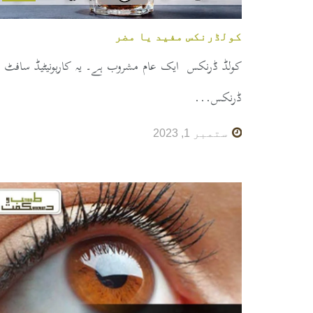
کولڈرنکس مفید یا مضر
کولڈ ڈرنکس ایک عام مشروب ہے۔ یہ کاربونیٹیڈ سافٹ
ڈرنکس...
ستمبر 1, 2023