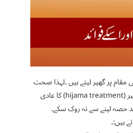
مقام پر گھیر لیتے ہیں ۔لہذا صحت
مند روٹین اور سو چ رکھنے کے لئے لازم ہے کہ ہم اپنے آپ کو ایسی احتیاطی تدابیر (hijama treatment) کا عادی
د حصہ لینے سے نہ روک سکے۔