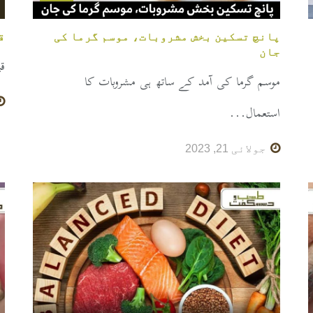
پانچ تسکین بخش مشروبات، موسم گرما کی
ق
جان
ق
موسم گرما کی آمد کے ساتھ ہی مشروبات کا
استعمال...
جولائی 21, 2023