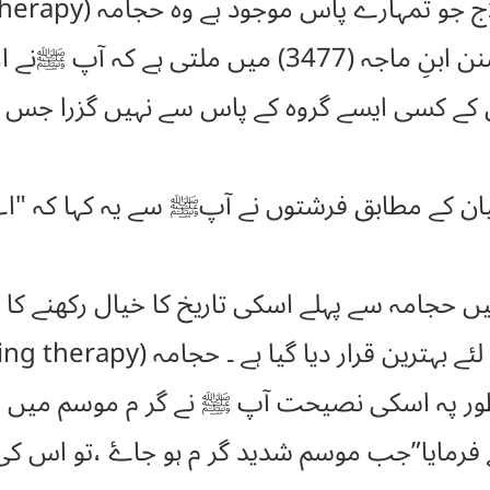
رے پاس موجود ہے وہ حجامہ (cupping therapy) ہے۔”
 کہ آپ ﷺنے ارشاد فرمایا :۔
ے کسی ایسے گروہ کے پاس سے نہیں گزرا جس نے 
ان کے مطابق فرشتوں نے آپﷺ سے یہ کہا کہ "اے
 پہ اسکی نصیحت آپ ﷺ نے گر م موسم میں رہنے 
 فرمایا”جب موسم شدید گر م ہو جاۓ ،تو اس کی