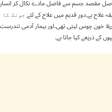
اصل مقصد جسم سے فاضل مادے نکال کر انسان ک
ہ علاج ہے۔دورِ قدیم میں علاج کے لئے
جونک کا 
یلا خون چوس لیتی تھی۔اور بیمار آدمی تندرست ہ
ں کے ذریعے کیا جاتا ہے۔