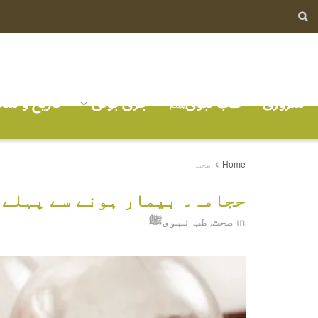
سرورق
طب نبویﷺ
جڑی بوٹی
تاریخ و ش
Home
صحت
حجامہ۔ بیمار ہونے سے پہلے 
صحت
طب نبویﷺ
,
in