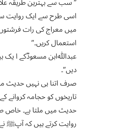
” سب سے بہترین طریقہ علاج جو تمہا
اسی طرح سے ایک روایت سنن ابنِ ماجہ (3477) میں ملتی ہے
میں معراج کی رات فرشتوں ک
استعمال کریں۔”
عبدﷲابن مسعودؓکے ا یک بی
دیں”۔
حدیث میں ملتا ہے۔ خاص طور
روایت کرتے ہیں کہ آپﷺ نے