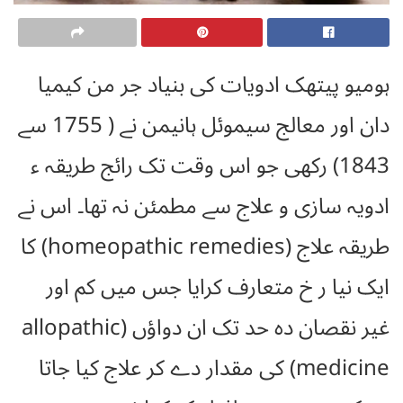
ہومیو پیتھک ادویات کی بنیاد جر من کیمیا
دان اور معالج سیموئل ہانیمن نے ( 1755 سے
1843) رکھی جو اس وقت تک رائج طریقہ ء
ادویہ سازی و علاج سے مطمئن نہ تھا۔ اس نے
طریقہ علاج (homeopathic remedies) کا
ایک نیا ر خ متعارف کرایا جس میں کم اور
غیر نقصان دہ حد تک ان دواؤں (allopathic
medicine) کی مقدار دے کر علاج کیا جاتا