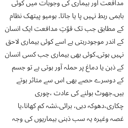
مدافعت اور بیماری کی وجوہات میں کوئی
باہمی ربط نہیں پا یا جاتا۔ ہومیو پیتھک نظام
کے مطابق جب تک قوّتِ مدافعت ایک انسان
کے اندر موجودرہتی ہے اسے کوئی بیماری لاحق
نہیں ہوتی۔کوئی بھی بیماری جب کسی انسان
کے ذہن یا دماغ پر حملہ آور ہوتی ہے تو جسم
کے دوسرے حصے بھی اس سے متاثر ہوتے
ہیں۔جھوٹ بولنے کی عادت ،چوری
چکاری،دھوکہ دہی، برائی،نشہ کم کھانا،یا
غصہ وغیرہ یہ سب ذہنی بیماریوں کی وجہ