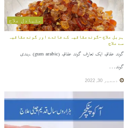
متبادل علاج
ہربل علاج –گوندعقاقیہ کے فائدے اور گوندعقاقیہ
سے علاج
گوند عقاقیہ ایک تعارف گوند عقاقیہ (gum arabic) ،ہندی
گوند...
دسمبر 30, 2022