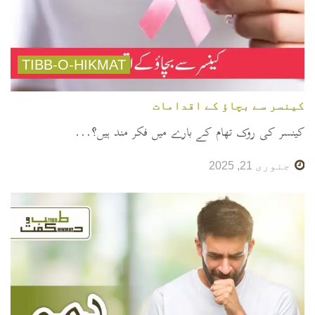
TIBB-O-HIKMAT
کینسر سے بچاؤ کے اقدامات
کینسر کی روک تھام کے بارے میں فکر مند ہیں؟...
جنوری 21, 2025