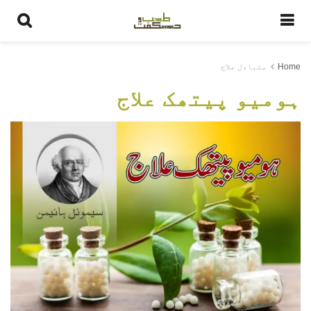
Home
متبادل علاج
ہومیو پیتھک علاج