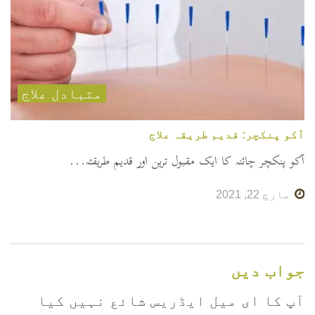
متبادل علاج
آکو پنکچر: قدیم طریقہ علاج
آکو پنکچر چائنہ کا ایک مقبول ترین اور قدیم طریقئہ...
مارچ 22, 2021
جواب دیں
آپ کا ای میل ایڈریس شائع نہیں کیا