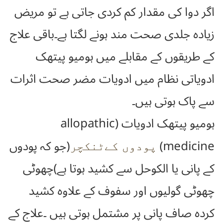
اگر دوا کی مقدار کم کردی جاتی ہے تو مریض
زیادہ جلدی صحت مند ہونے لگتا ہے۔باقی علاج
کے طریقوں کے مقابلے میں ہومیو پیتھک
ادویاتی نظام میں ادویات مضر صحت اثرات
سے پاک ہوتی ہیں۔
ہومیو پیتھک ادویات (allopathic
medicine)
(جو کہ پودوں
پودوں کےٹنکچر
کے پانی یا الکوحل سے کشید ہوتا ہے)چھوٹی
چھوٹی گولیوں اور سفوف کے علاوہ کشید
کردہ صاف پانی پر مشتمل ہوتی ہیں ۔علاج کے