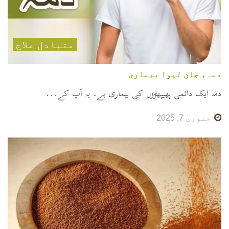
متبادل علاج
دمہ، جان لیوا بیماری
دمہ ایک دائمی پھیپھڑوں کی بیماری ہے۔ یہ آپ کے...
جنوری 7, 2025