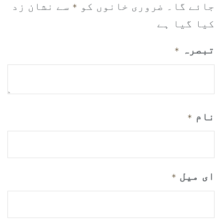
جائے گا۔
ضروری خانوں کو
سے نشان زد
*
کیا گیا ہے
تبصرہ
*
نام
*
ای میل
*