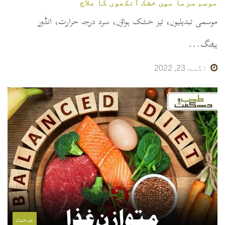
موسم سرما میں خشک آنکھوں کا علاج
موسمی تبدیلیوں، تیز خشک ہواؤں، سرد درجہ حرارت، انڈور
ہیٹنگ...
اگست 23, 2022
صحت