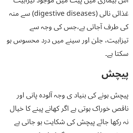
اس بیماری میں پیٹ میں موجود تیزابیت
غذائی نالی (digestive diseases) سے منہ
کی طرف آجاتی ہے،جس کی وجہ سے
تیزابیت، جلن اور سینے میں درد محسوس ہو
سکتا ہے۔
پیچش
پیچش ہونے کی بنیاد ی وجہ آلودہ پانی اور
ناقص خوراک ہوتی ہے اگر کھانے پینے کا خیال
نہ رکھا جائے پیچش کی شکایت ہو جاتی ہے