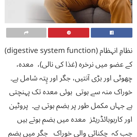
نظامِ انہظام (digestive system function)
کے عضو میں نرخرہ (غذا کی نالی)، معدہ،
چھوٹی اور بڑی آنتیں، جگر اور پِتہ شامل ہے۔
خوراک منہ سے ہوتی ہوئی معدہ تک پہنچتی
ہے جہاں مکمل طور پر ہضم ہوتی ہے۔ پروٹین
اور کاربوہائڈریٹز معدہ میں ہضم ہوتے ہیں
جب کہ چکنائی والی خوراک جگر میں ہضم