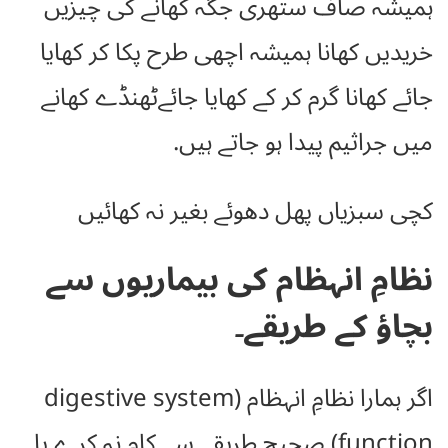
ہمیشہ صاف ستھری جگہ کھانے کی چیزیں
خریدیں کھانا ہمیشہ اچھی طرح پکا کر کھایا
جائے کھانا گرم کر کے کھایا جائےٹھنڈے کھانے
میں جراثیم پیدا ہو جاتے ہیں.
کچی سبزیاں پھل دھوئے بغیر نہ کھائیں
نظامِ انہظام کی بیماریوں سے
بچاؤ کے طریقے۔
اگر ہمارا نظامِ انہظام (digestive system
function) صحیح طریقے سے کام نہ کرے یا