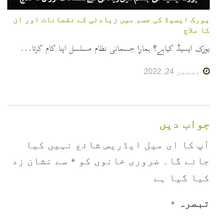
یورک ایسیڈ کی جسم میں زیادتی کے نقصانات اور ان
کا علاج
یورک ایسیڈ کیاہے؟ ہمارا جسمانی نظام مسلسل اپنا کام کرتا...
دسمبر 24, 2022
جواب دیں
آپ کا ای میل ایڈریس شائع نہیں کیا
جائے گا۔
ضروری خانوں کو
سے نشان زد
*
کیا گیا ہے
تبصرہ
*