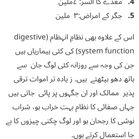
4.
معدے کا السر: ۷ملین
5.
جگر کے امراض:۳ ملین
اس کے علاوہ بھی نظامِ انہظام (digestive
system function) کی کئی بیماریاں ہیں
جن کی وجہ سے روزانہ کئی لوگ جان سے
ہاتھ دھو بیٹھتے ہیں۔ ز یادہ تر اموات ترقی
پذیر ممالک اور ان جگہوں پر پائی جاتی ہیں
جہاں صفائی کا نظام بہت خراب ہو، شراب
نوشی کا رجحان ہو اور لوگ چکنی چیزوں کا بے
جا استعمال کرتے ہوں۔