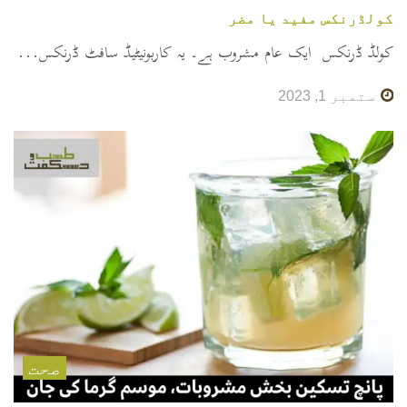
کولڈرنکس مفید یا مضر
کولڈ ڈرنکس ایک عام مشروب ہے۔ یہ کاربونیٹیڈ سافٹ ڈرنکس...
ستمبر 1, 2023
صحت