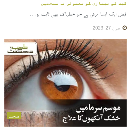
قبض کی بیماری کو معمولی نہ سمجھیں
قبض ایک ایسا مرض ہے جو خطرناک بھی ثابت ہو...
جون 27, 2023
صحت