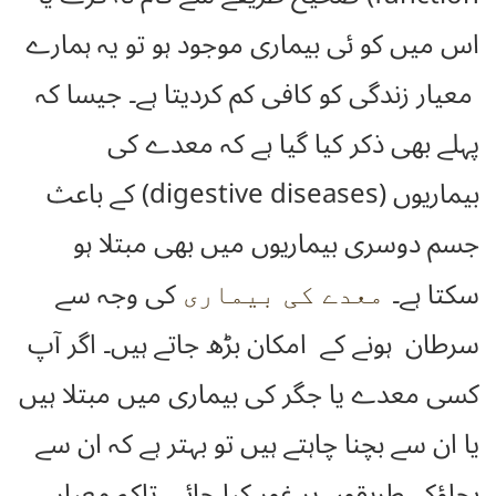
اس میں کو ئی بیماری موجود ہو تو یہ ہمارے
معیار زندگی کو کافی کم کردیتا ہے۔ جیسا کہ
پہلے بھی ذکر کیا گیا ہے کہ معدے کی
بیماریوں (digestive diseases) کے باعث
جسم دوسری بیماریوں میں بھی مبتلا ہو
سکتا ہے۔
کی وجہ سے
معدے کی بیماری
سرطان ہونے کے امکان بڑھ جاتے ہیں۔ اگر آپ
کسی معدے یا جگر کی بیماری میں مبتلا ہیں
یا ان سے بچنا چاہتے ہیں تو بہتر ہے کہ ان سے
بچاؤکے طریقوں پر غور کیا جائے۔ تاکہ معیار