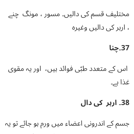
مختلیف قسم کی دالیں۔ مسور ، مونگ چنے
، ارہر کی دالیں وغیرہ
37۔چنا
اس کے متعدد طبّی فوائد ہیں، اور یہ مقوی
غذا ہے۔
38۔ ارہر کی دال
جسم کے اندرونی اعضاء میں ورم ہو جائے تو یہ