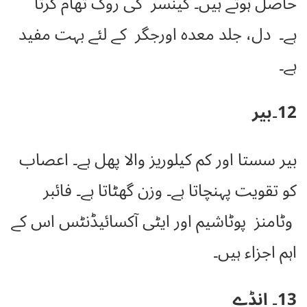
حاصل ہوتے ہیں۔ کینسر کی روک تھام کرتا
ہے۔ دل، جلد
معدہ اورجگر کے لئے بہت مفید
ہے۔
12۔بیر
بیر سستا اور کم کیلوریز والا پھل ہے۔ اعصاب
کو تقویت پہنچاتا ہے۔ وزن گھٹاتا ہے۔ فائبر
وٹامنز پوٹاشیم اور ایٹی آکسائیڈنٹس اس کے
اہم اجزاء ہیں۔
13۔ انڈے