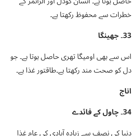
حاصل ہوتا ہے۔ انسان کودل اور الزائمر کے
خطرات سے محفوظ رکھتا ہے۔
33۔ جھینگا
اس سے بھی
اومیگا تھری حاصل ہوتا ہے۔ جو
دل کو صحت مند رکھتا ہے۔طاقتور غذا ہے۔
اناج
34۔ چاول کے فائدے
دنیا کی نصف سے زیادہ آبادی کی عام غذا