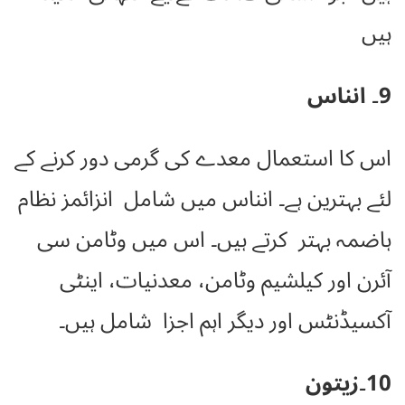
ہیں
9۔ انناس
اس کا استعمال معدے کی گرمی دور کرنے کے
لئے بہترین ہے۔ ان
ناس میں شامل انزائمز نظام
ہاضمہ بہتر کرتے ہیں۔ اس میں وٹامن سی
آئرن اور کیلشیم وٹامن، معدنیات، اینٹی
آکسیڈنٹس اور دیگر اہم اجزا شامل ہیں۔
10۔زیتون