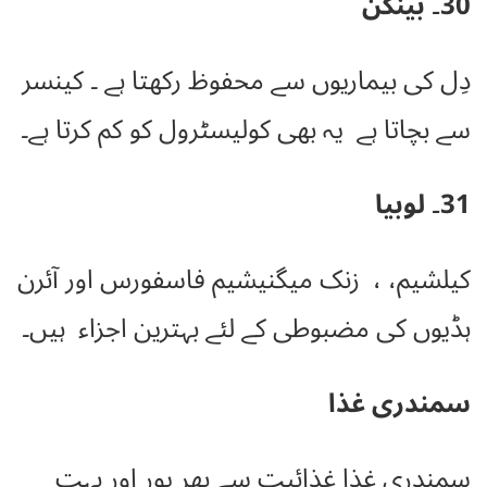
30۔ بینگن
دِل کی بیماریوں سے محفوظ رکھتا ہے ۔ کینسر
سے بچاتا ہے یہ بھی کولیسٹرول کو کم کرتا ہے۔
31۔ لوبیا
کیلشیم، ، زنک میگنیشیم فاسفورس اور آئرن
ہڈیوں کی مضبوطی کے لئے بہترین اجزاء ہیں۔
سمندری غذا
سمندری غذا غذائیت سے بھر پور اور بہت