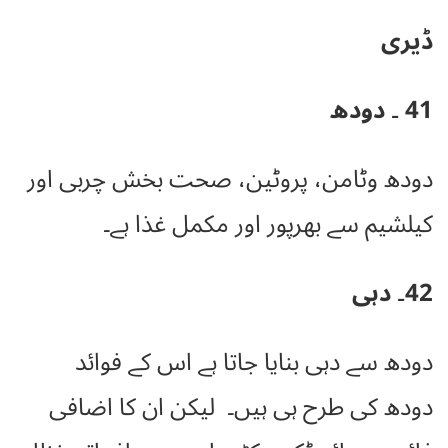
ڈیری
41 ۔ دودھ
دودھ وٹامن، پروٹین، صحت بخش چربی اور
کیلشیم سے بھرپور اور مکمل غذا ہے۔
42۔ دہی
دودھ سے دہی بنایا جاتا ہے اس کے فوائد
دودھ کی طرح ہی ہیں۔ لیکن ان کا اضافی