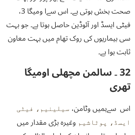
صحت بخش ہوتی ہے۔ اس سےا ومیگا 3،
فیٹی ایسڈ اور آئوڈین حاصل ہوتا ہے۔ جو بہت
سی بیماریوں کی روک تھام میں بہت معاون
ثابت ہوا ہے۔
32 ۔ سالمن مچھلی اومیگا
تھری
اس سےہمیں وٹامن،
سیلینیم، فیٹی
وغیرہ بڑی مقدار میں
ایسڈ، پوٹاشیم