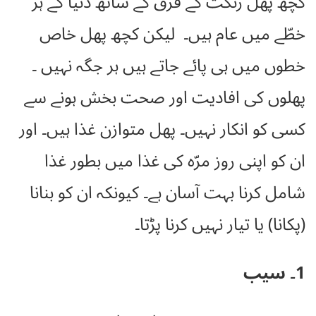
کچھ پھل رنگت کے فرق کے ساتھ دنیا کے ہر
خطّے میں عام ہیں۔ لیکن کچھ پھل خاص
خطوں میں ہی پائے جاتے ہیں ہر جگہ نہیں ۔
پھلوں کی افادیت اور صحت بخش ہونے سے
کسی کو انکار نہیں۔ پھل متوازن غذا ہیں۔ اور
ان کو اپنی روز مرّہ کی غذا میں بطور غذا
شامل کرنا بہت آسان ہے۔ کیونکہ ان کو بنانا
(پکانا) یا تیار نہیں کرنا پڑتا۔
1۔ سیب