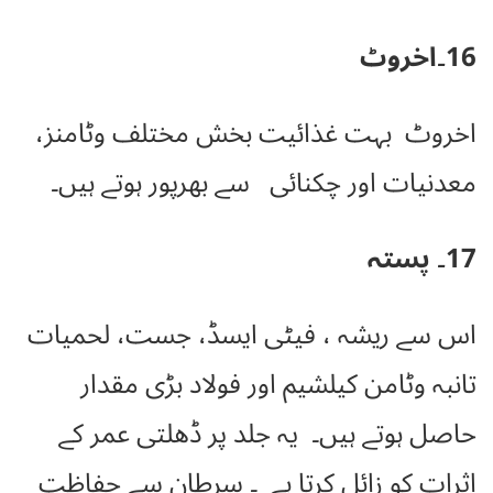
16۔اخروٹ
اخروٹ بہت غذائیت بخش مختلف وٹامنز،
معدنیات اور چکنائی سے بھرپور ہوتے ہیں۔
17۔ پستہ
اس سے ریشہ ، فیٹی ایسڈ، جست، لحمیات
تانبہ وٹامن کیلشیم اور فولاد بڑی مقدار
حاصل ہوتے ہیں۔ یہ جلد پر ڈھلتی عمر کے
اثرات کو زائل کرتا ہے ۔ سرطان سے حفاظت