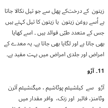
ﺯﯾﺘﻮﻥ کے ﺩﺭﺧﺖکے پھل سے جو تیل نکالا جاتا
ہے اُسے ﺭﻭﻏﻦِ ﺯﯾﺘﻮﻥ یا زیتون کا تیل کہتے ہیں
جس کے متعدد طبّی فوائد ہیں ۔ اسے کھایا
بھی جاتا ہے اور لگایا بھی جاتا ہے۔ یہ معدے کے
امراض اور جلدی امراض میں بہت مفید ہے۔
11۔ آڑو
آڑو سے کیلشیئم
پوٹاشیم
، میگنشیئم آئرن
وٹامنز، فائبر اور زنک، وافر مقدار میں