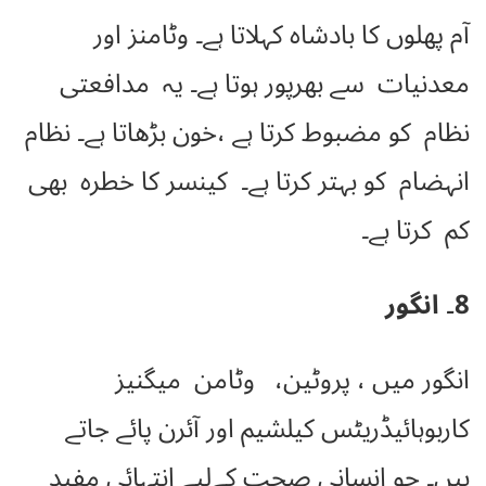
آم پھلوں کا بادشاہ کہلاتا ہے۔ وٹامنز اور
معدنیات سے بھرپور ہوتا ہے۔ یہ
مدافعتی
نظام کو مضبوط کرتا ہے ،خون بڑھاتا ہے۔ نظام
انہضام کو بہتر کرتا ہے۔ کینسر کا خطرہ بھی
کم کرتا ہے۔
8۔ انگور
انگور میں ، پروٹین، وٹامن میگنیز
کاربوہائیڈریٹس کیلشیم اور آئرن پائے جاتے
ہیں۔ جو انسانی صحت کےلیے انتہائی مفید