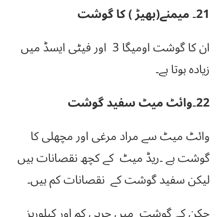
21۔ میمنے(بھیڑ ) کا گوشت
ان کا گوشت اومیگا 3 اور فیٹی ایسڈ میں
زیادہ ہوتا ہے۔
22۔وائٹ میٹ سفید گوشت
وائٹ میٹ سے مراد
مرغی اور مچھلی کا
گوشت ہے ۔ریڈ میٹ کے کچھ نقصانات ہیں
لیکن سفید گوشت کے نقصانات کم ہیں۔
چکن کے گوشت میں چربی کم اور کیلوریز