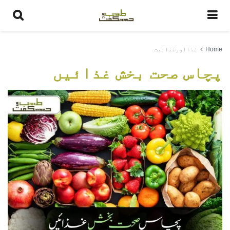
Home
غذااورغذائیت
پچاس صحت بخش غذائیں