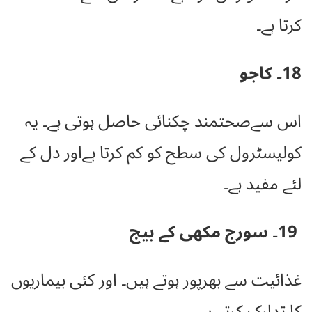
کرتا ہے۔
18۔ کاجو
اس سےصحتمند چکنائی حاصل ہوتی ہے۔ یہ
کولیسٹرول کی سطح کو کم کرتا ہےاور دل کے
لئے مفید ہے۔
19۔ سورج مکھی کے بیج
غذائیت سے بھرپور ہوتے ہیں۔ اور کئی بیماریوں
کا تدارک کرتے ہیں۔