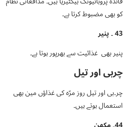
فائدہ پروبائیوٹک بیکٹیریا ہیں۔ م
دافعاتی نظام
کو بھی مضبوط کرتا ہے۔
43 ۔ پنیر
پنیر بھی غذائیت سے بھرپور ہوتا ہے۔
چربی اور تیل
چر۔بی اور تیل روز مرّہ کی غذاؤں مین بھی
استعمال ہوتے ہیں۔
44۔ مکھن