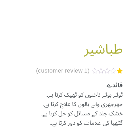
طباشیر
customer review)
1
(
Rated
1
فائدے
1.00
out
ٹوٹے ہوئے ناخنوں کو ٹھیک کرتا ہے۔
of
جھرجھری والے بالوں کا علاج کرتا ہے۔
5
based
خشک جلد کے مسائل کو حل کرتا ہے۔
on
گٹھیا کی علامات کو دور کرتا ہے۔
customer