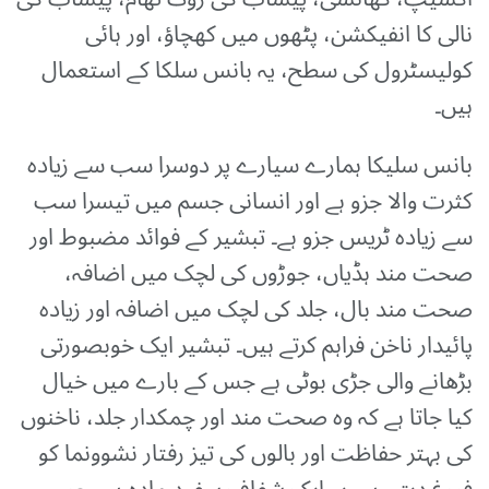
نالی کا انفیکشن، پٹھوں میں کھچاؤ، اور ہائی
کولیسٹرول کی سطح، یہ بانس سلکا کے استعمال
ہیں۔
بانس سلیکا ہمارے سیارے پر دوسرا سب سے زیادہ
کثرت والا جزو ہے اور انسانی جسم میں تیسرا سب
سے زیادہ ٹریس جزو ہے۔ تبشیر کے فوائد مضبوط اور
صحت مند ہڈیاں، جوڑوں کی لچک میں اضافہ،
صحت مند بال، جلد کی لچک میں اضافہ اور زیادہ
پائیدار ناخن فراہم کرتے ہیں۔ تبشیر ایک خوبصورتی
بڑھانے والی جڑی بوٹی ہے جس کے بارے میں خیال
کیا جاتا ہے کہ وہ صحت مند اور چمکدار جلد، ناخنوں
کی بہتر حفاظت اور بالوں کی تیز رفتار نشوونما کو
فروغ دیتی ہے۔ یہ ایک شفاف سفید مادہ ہے، جو