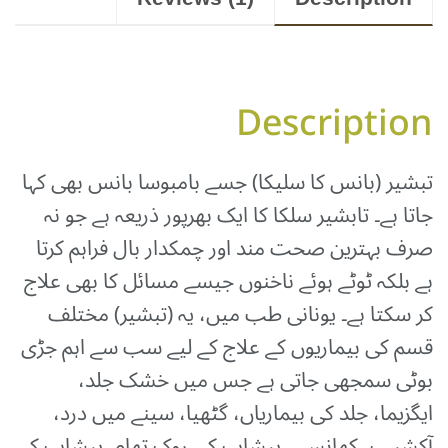
Description
تبشیر (بانس کا سلیکا) جسے بامبوسا بانس بھی کہا
جاتا ہے۔ تابشیر سلکا کا ایک بھرپور ذریعہ ہے جو نہ
صرف بہترین صحت مند اور چمکدار بال فراہم کرتا
ہے بلکہ ٹوٹے ہوئے ناخنوں جیسے مسائل کا بھی علاج
کر سکتا ہے۔ یونانی طب میں، یہ (تبشیر) مختلف
قسم کی بیماریوں کے علاج کے لیے سب سے اہم جڑی
بوٹی سمجھی جاتی ہے جس میں خشک جلد،
ایگزیما، جلد کی بیماریاں، گٹھیا، سینے میں درد،
آکشیپ، کھانسی، پیشاب کی روک تھام، پیشاب کی