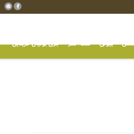
ٹنس
بیوٹی
نقطہ نظر
جڑی بوٹیاں خریدیں