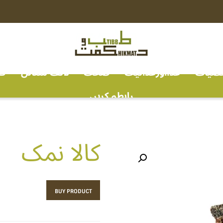
خصیات
غذااورغذائیت
صحت
لائف سٹائل
ف
رابطہ کریں
کالا نمک
BUY PRODUCT