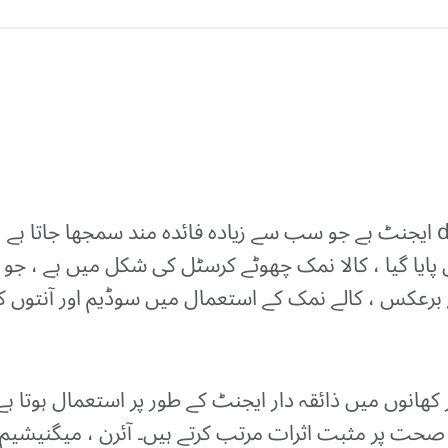
کالا نمک (کالا نمک فوائد) ایک detoxifying ایجنٹ ہے جو سب سے زیادہ فائدہ م
 پایا گیا ، کالا نمک چھوٹے کرسٹل کی شکل میں ہے ، ج
 برعکس ، کالے نمک کے استعمال میں سوڈیم اور آنتوں ک
ھانوں میں ذائقہ دار ایجنٹ کے طور پر استعمال ہوتا ہے
نی صحت پر مثبت اثرات مرتب کرتے ہیں۔ آئرن ، میگنی