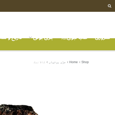
سرورق
طب نبویﷺ
جڑی بوٹی
تاریخ و ش
کالا نمک
Shop
Home
جڑی بوٹیاں