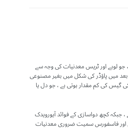
ند سمجھا جاتا ہے ، جو لوہے اور ٹریس معدنیات کی وجہ سے
و بعد میں پاؤڈر کی شکل میں بغیر مصنوعی
ی گیس کی کم مقدار ہوتی ہے ، جو دل یا
 ، جبکہ کچھ دواسازی کے فوائد آیورویدک
شیم اور فاسفورس سمیت ضروری معدنیات