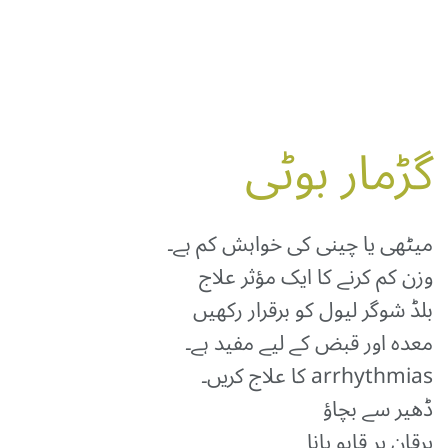
گڑمار بوٹی
میٹھی یا چینی کی خواہش کم ہے۔
وزن کم کرنے کا ایک مؤثر علاج
بلڈ شوگر لیول کو برقرار رکھیں
معدہ اور قبض کے لیے مفید ہے۔
arrhythmias کا علاج کریں۔
ڈھیر سے بچاؤ
یرقان پر قابو پانا