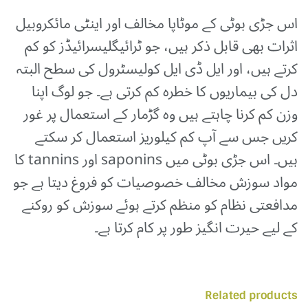
اس جڑی بوٹی کے موٹاپا مخالف اور اینٹی مائکروبیل
اثرات بھی قابل ذکر ہیں، جو ٹرائیگلیسرائیڈز کو کم
کرتے ہیں، اور ایل ڈی ایل کولیسٹرول کی سطح البتہ
دل کی بیماریوں کا خطرہ کم کرتی ہے۔ جو لوگ اپنا
وزن کم کرنا چاہتے ہیں وہ گڑمار کے استعمال پر غور
کریں جس سے آپ کم کیلوریز استعمال کر سکتے
ہیں۔ اس جڑی بوٹی میں saponins اور tannins کا
مواد سوزش مخالف خصوصیات کو فروغ دیتا ہے جو
مدافعتی نظام کو منظم کرتے ہوئے سوزش کو روکنے
کے لیے حیرت انگیز طور پر کام کرتا ہے۔
Related products