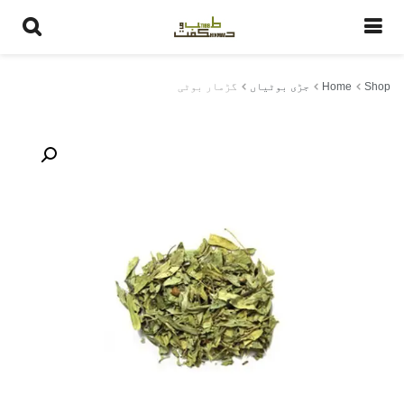
گڑمار بوٹی
Shop
Home
جڑی بوٹیاں