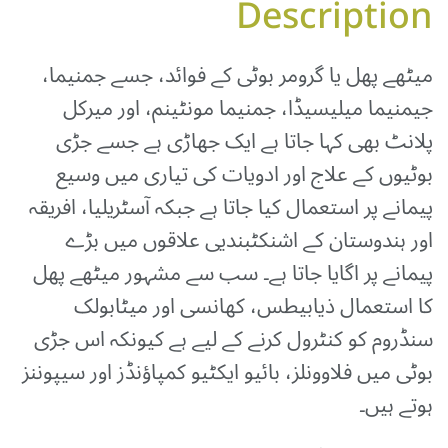
Description
میٹھے پھل یا گرومر بوٹی کے فوائد، جسے جمنیما،
جیمنیما میلیسیڈا، جمنیما مونٹینم، اور میرکل
پلانٹ بھی کہا جاتا ہے ایک جھاڑی ہے جسے جڑی
بوٹیوں کے علاج اور ادویات کی تیاری میں وسیع
پیمانے پر استعمال کیا جاتا ہے جبکہ آسٹریلیا، افریقہ
اور ہندوستان کے اشنکٹبندیی علاقوں میں بڑے
پیمانے پر اگایا جاتا ہے۔ سب سے مشہور میٹھے پھل
کا استعمال ذیابیطس، کھانسی اور میٹابولک
سنڈروم کو کنٹرول کرنے کے لیے ہے کیونکہ اس جڑی
بوٹی میں فلاوونلز، بائیو ایکٹیو کمپاؤنڈز اور سیپوننز
ہوتے ہیں۔