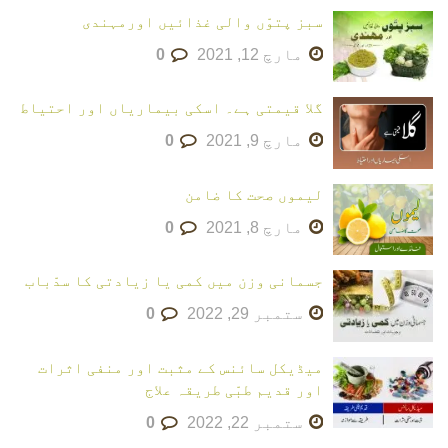
سبز پتوّں والی غذائیں اورمہندی
مارچ 12, 2021
0
گلا قیمتی ہے۔ اسکی بیماریاں اور احتیاط
مارچ 9, 2021
0
لیموں صحت کا ضامن
مارچ 8, 2021
0
جسمانی وزن میں کمی یا زیادتی کا سدّباب
ستمبر 29, 2022
0
میڈیکل سائنس کے مثبت اور منفی اثرات
اور قدیم طبّی طریقہ علاج
ستمبر 22, 2022
0