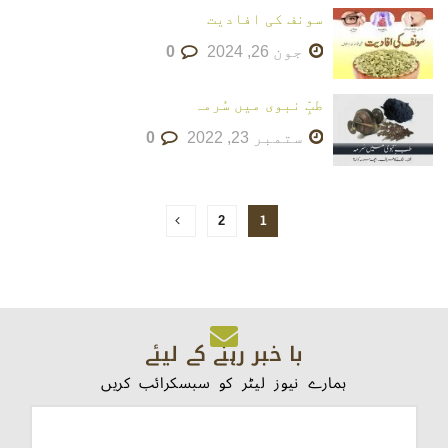
سونف کی افادیت
جون 26, 2024
0
طبِّ نبوی میں سُرمہ
ستمبر 23, 2022
0
1
2
با خبر رہنے کے لیئے
ہمارے نیوز لیٹر کو سبسکرائب کریں