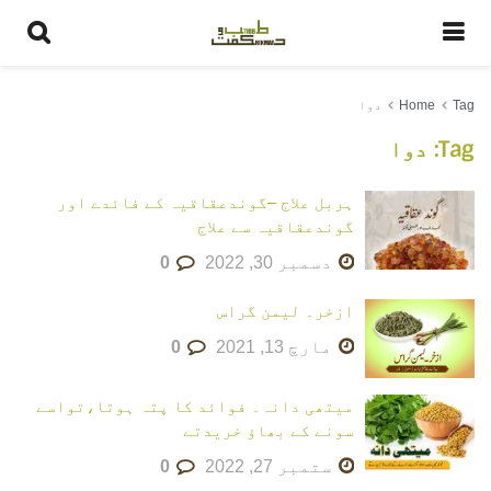
Tag
Home
دوا
Tag:
دوا
ہربل علاج –گوندعقاقیہ کے فائدے اور
گوندعقاقیہ سے علاج
دسمبر 30, 2022
0
ازخر۔ لیمن گراس
مارچ 13, 2021
0
میتھی دانہ۔ فوائد کا پتہ ہوتا،تواسے
سونے کے بھاؤ خریدتے
ستمبر 27, 2022
0