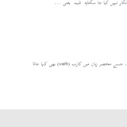
کاربوہائیڈریٹس کا اردو میں نام کاربو ہائیڈریٹ (benefits of carbohydrates) ہے۔ جسے مختصر زبان میں کارب (carb) بھی کہا جاتا