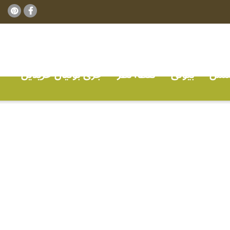
ٹنس
بیوٹی
نقطہ نظر
جڑی بوٹیاں خریدیں