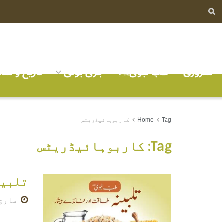
سرورق
طب نبویﷺ
جڑی بوٹی
تاریخ و ش
Tag
Home
کاربوہائیڈریٹس
Tag:
کاربوہائیڈریٹس
تلبین
مارچ 26, 21