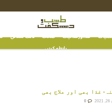
خصیات
غذااورغذائیت
صحت
لائف سٹائل
ف
رابطہ کریں
ہ- غذا بھی اور علاج بھی
20
0