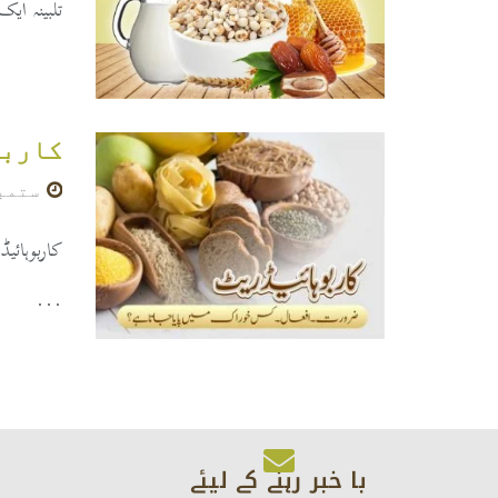
تلبینہ ایک انتہائی 
کاربو
ستمبر 27, 
...
با خبر رہنے کے لیئے