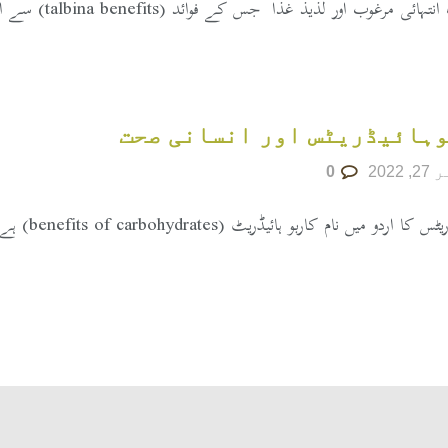
مرغوب اور لذیذ غذا جس کے فوائد (talbina benefits) سے انکار نہیں کیا جا سکتاوہ تلبینہ یعنی ...
ہائیڈریٹس اور انسانی صحت
2022
0