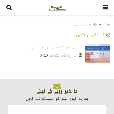
Tag
Home
آکو پنکچر
Tag:
آکو پنکچر
آکو پنکچر: قدیم طریقہ علاج
مارچ 22, 2021
0
با خبر رہنے کے لیئے
ہمارے نیوز لیٹر کو سبسکرائب کریں